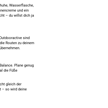
chuhe, Wasserflasche,
onnencreme und ein
cht – du willst dich ja
Outdooractive sind
 die Routen zu deinem
 übernehmen.
r Balance. Plane genug
al die Füße
cht gleich der
tt – so wird deine