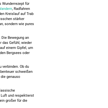
es Wunderrezept für
Wandern
, Radfahren
den Kreislauf auf Trab
bisschen stärker
an, sondern wie pures
e. Die Bewegung an
ir das Gefühl, wieder
auf einem Gipfel, um
rnden Bergsees oder
u verbinden. Ob du
 Abenteuer schweißen
, die genauso
klassische
 Luft und respektierst
 ein großer für die