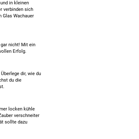
und in kleinen
r verbinden sich
in Glas Wachauer
gar nicht! Mit ein
ollen Erfolg.
Überlege dir, wie du
chst du die
st.
mmer locken kühle
Zauber verschneiter
ät sollte dazu