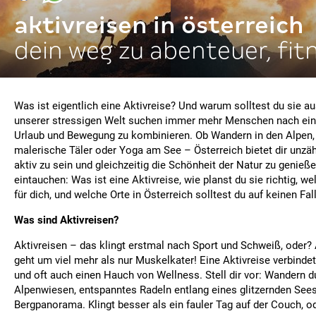
aktivreisen in österreich
dein weg zu abenteuer, fit
Was ist eigentlich eine Aktivreise? Und warum solltest du sie au
unserer stressigen Welt suchen immer mehr Menschen nach eine
Urlaub und Bewegung zu kombinieren. Ob Wandern in den Alpen,
malerische Täler oder Yoga am See – Österreich bietet dir unzäh
aktiv zu sein und gleichzeitig die Schönheit der Natur zu genieß
eintauchen: Was ist eine Aktivreise, wie planst du sie richtig, we
für dich, und welche Orte in Österreich solltest du auf keinen Fa
Was sind Aktivreisen?
Aktivreisen – das klingt erstmal nach Sport und Schweiß, oder? 
geht um viel mehr als nur Muskelkater! Eine Aktivreise verbind
und oft auch einen Hauch von Wellness. Stell dir vor: Wandern 
Alpenwiesen, entspanntes Radeln entlang eines glitzernden See
Bergpanorama. Klingt besser als ein fauler Tag auf der Couch, o