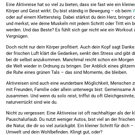
Eine Aktivreise hat so viel zu bieten, dass sie fast wie ein klein
Körper und Geist wirkt. Du bist ständig in Bewegung – ob beim
oder auf einem Klettersteig. Dabei stärkst du dein Herz, bringst 
und merkst, wie deine Muskeln mit jedem Schritt oder Tritt ein 
werden. Und das Beste? Es fühlt sich gar nicht wie ein Workout 
Vergnügen.
Doch nicht nur dein Körper profitiert. Auch dein Kopf sagt Dank
der frischen Luft klärt die Gedanken, senkt den Stress und gibt d
bei dir selbst anzukommen. Manchmal reicht schon ein Morgen 
die Welt wieder in Ordnung zu bringen. Der Anblick eines glitze
die Ruhe eines grünen Tals – das sind Momente, die bleiben.
Aktivreisen sind auch eine wunderbare Möglichkeit, Menschen z
mit Freunden, Familie oder allein unterwegs bist: Gemeinsame
zusammen. Und wenn du solo reist, triffst du oft Gleichgesinnte
naturverrückt sind wie du.
Nicht zu vergessen: Eine Aktivreise ist oft nachhaltiger als der 
Pauschalurlaub. Du nutzt weniger Autos, bist viel an der frischen
die Natur, die dir so viel zurückgibt. Ein kleiner Schritt für dich –
Umwelt und dein Wohlbefinden. Klingt gut, oder?