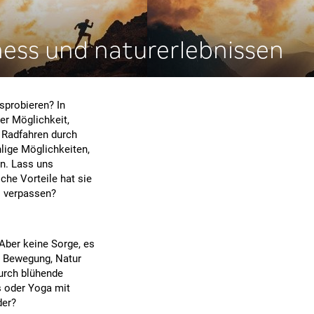
ness und naturerlebnissen
sprobieren? In
r Möglichkeit,
 Radfahren durch
lige Möglichkeiten,
en. Lass uns
lche Vorteile hat sie
ll verpassen?
Aber keine Sorge, es
et Bewegung, Natur
durch blühende
s oder Yoga mit
der?