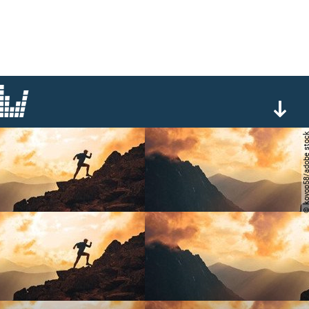
© kovop58/adobe 