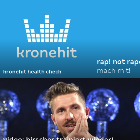
rap! not rap
mach mit!
kronehit health check
video: hirscher trainiert wieder!