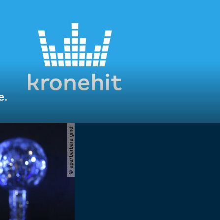
e.
© apa/barbara gindl