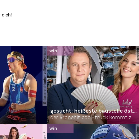
 dich!
© österreichischer volleyballverband
© krone
gesucht: heißeste baustelle österreichs
der kronehit cool-truck kommt zu euch!