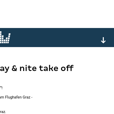
day & nite take off
”!
am Flughafen Graz -
raz.