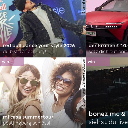
© daniel eberhöfer
red bull dance your style 2026
der kronehit 10
du bist teil der jury!
setz dich auf anit
© gpointstudio/shutterstock.com
bonez mc & 
mi casa summertour
siehst du live
pöstlingberg schlössl