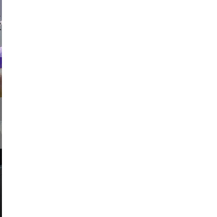
 vikings
usic