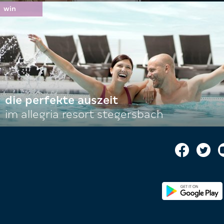
die perfekte auszeit
im allegria resort stegersbach