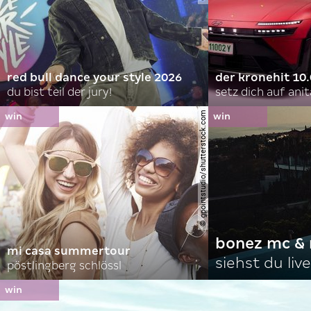
red bull dance your style 2026
der kronehit 10
du bist teil der jury!
setz dich auf anit
© gpointstudio/shutterstock.com
bonez mc & 
mi casa summertour
siehst du live
pöstlingberg schlössl