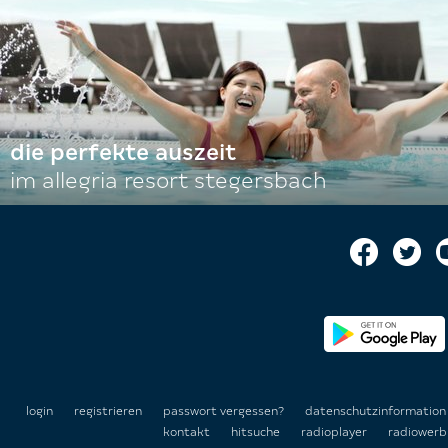
die perfekte auszeit
im allegria resort stegersbach
login
registrieren
passwort vergessen?
datenschutzinformatio
kontakt
hitsuche
radioplayer
radiowerb