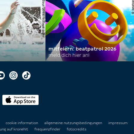
© allegria resort stegersbach
© beatpatrol
mitfeiern: beatpatrol 2026
meld dich hier an!
n
cookie information
allgemeine nutzungsbedingungen
impressum
ung auf kronehit
frequenzfinder
fotocredits