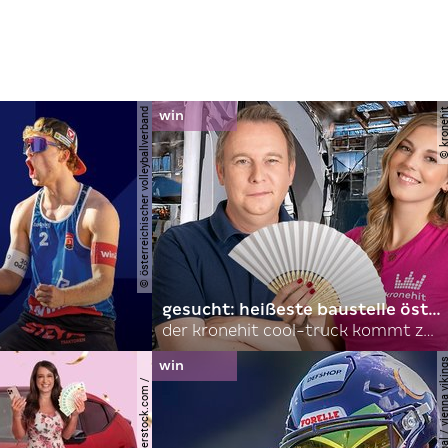
© österreichischer volleyballverband
© krone
gesucht: heißeste baustelle österreichs
der kronehit cool-truck kommt zu euch!
© hannes jirgal / vienna