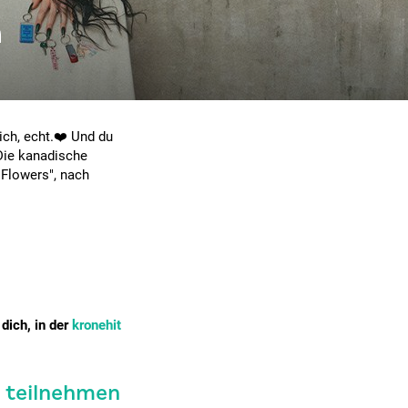
h
ich, echt.❤️ Und du
ie kanadische
"Flowers", nach
dich, in der
kronehit
t teilnehmen