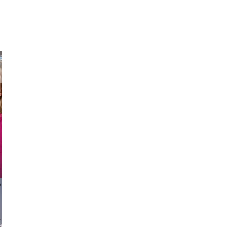
hit
 vikings