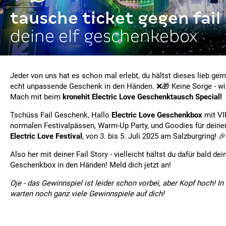
tausche ticket gegen fai
deine elf geschenkebox
Jeder von uns hat es schon mal erlebt, du hältst dieses lieb geme
echt unpassende Geschenk in den Händen. ❌🎁 Keine Sorge - wir
Mach mit beim
kronehit Electric Love Geschenktausch Special!
Tschüss Fail Geschenk, Hallo
Electric Love Geschenkbox
mit VI
normalen Festivalpässen, Warm-Up Party, und Goodies für deine
Electric Love Festival
, von 3. bis 5. Juli 2025 am Salzburgring! 🎉
Also her mit deiner Fail Story - vielleicht hältst du dafür bald de
Geschenkbox in den Händen! Meld dich jetzt an!
Oje - das Gewinnspiel ist leider schon vorbei, aber Kopf hoch! In
warten noch ganz viele Gewinnspiele auf dich!