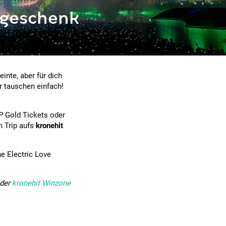
l geschenk
inte, aber für dich
 tauschen einfach!
P Gold Tickets oder
n Trip aufs
kronehit
ine Electric Love
 der
kronehit Winzone