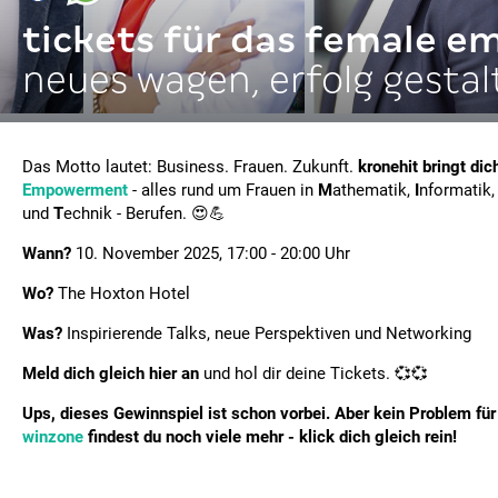
tickets für das female 
neues wagen, erfolg gestal
Das Motto lautet: Business. Frauen. Zukunft.
kronehit bringt di
Empowerment
- alles rund um Frauen in
M
athematik,
I
nformatik
und
T
echnik - Berufen. 😍💪
Wann?
10. November 2025, 17:00 - 20:00 Uhr
Wo?
The Hoxton Hotel
Was?
Inspirierende Talks, neue Perspektiven und Networking
Meld dich gleich hier an
und hol dir deine Tickets. 💞💞
Ups, dieses Gewinnspiel ist schon vorbei. Aber kein Problem für 
winzone
findest du noch viele mehr - klick dich gleich rein!