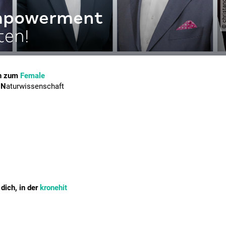
empowerment
ten!
ch zum
Female
,
N
aturwissenschaft
dich, in der
kronehit