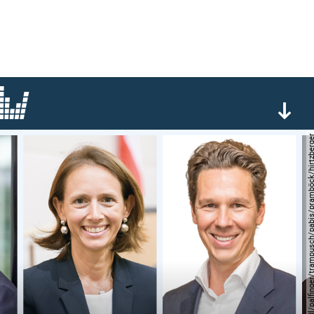
© christandl/palfinger/trampusch/pabis/prambö