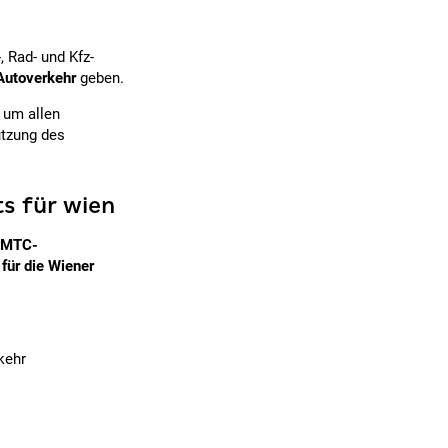
, Rad- und Kfz-
 Autoverkehr
geben.
 um allen
utzung des
ts für wien
MTC-
ür die Wiener
kehr