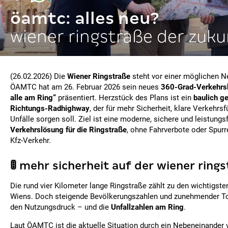
öamtc: alles neu?
wiener ringstraße der zuku
(26.02.2026) Die
Wiener Ringstraße
steht vor einer möglichen N
ÖAMTC hat am 26. Februar 2026 sein neues
360-Grad-Verkehrsk
alle am Ring“
präsentiert. Herzstück des Plans ist ein
baulich ge
Richtungs-Radhighway
, der für mehr Sicherheit, klare Verkehrs
Unfälle sorgen soll. Ziel ist eine moderne, sichere und leistungs
Verkehrslösung für die Ringstraße
, ohne Fahrverbote oder Spurr
Kfz-Verkehr.
🚦 mehr sicherheit auf der wiener ring
Die rund vier Kilometer lange Ringstraße zählt zu den wichtigs
Wiens. Doch steigende Bevölkerungszahlen und zunehmender T
den Nutzungsdruck – und die
Unfallzahlen am Ring
.
Laut ÖAMTC ist die aktuelle Situation durch ein Nebeneinander