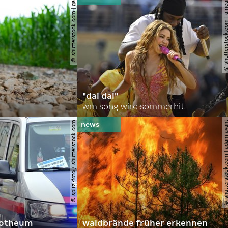
© shutterstock.com | gajus
© shutterstock.com | a.
"dai dai"
wm song wird sommerhit
© spitzi-foto / shutterstock.com
© shutterstock.com | ad
orotheum
waldbrände früher erkennen