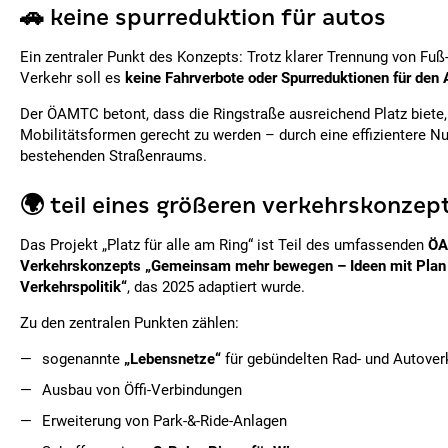
🚗 keine spurreduktion für autos
Ein zentraler Punkt des Konzepts: Trotz klarer Trennung von Fuß-
Verkehr soll es
keine Fahrverbote oder Spurreduktionen für den
Der ÖAMTC betont, dass die Ringstraße ausreichend Platz biete,
Mobilitätsformen gerecht zu werden – durch eine effizientere N
bestehenden Straßenraums.
🌍 teil eines größeren verkehrskonzep
Das Projekt „Platz für alle am Ring“ ist Teil des umfassenden
ÖA
Verkehrskonzepts „Gemeinsam mehr bewegen – Ideen mit Plan f
Verkehrspolitik“
, das 2025 adaptiert wurde.
Zu den zentralen Punkten zählen:
sogenannte
„Lebensnetze“
für gebündelten Rad- und Autover
Ausbau von Öffi-Verbindungen
Erweiterung von Park-&-Ride-Anlagen