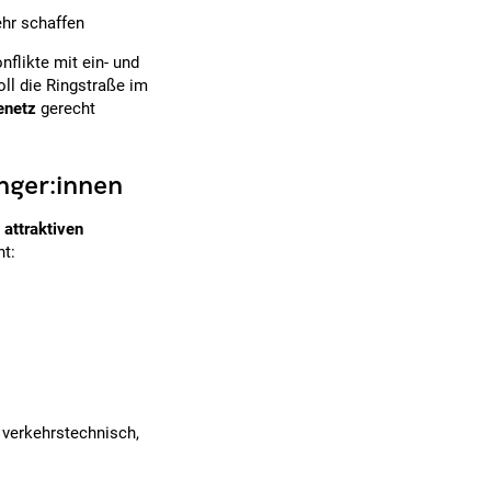
hr schaffen
nflikte mit ein- und
ll die Ringstraße im
enetz
gerecht
nger:innen
r
attraktiven
t:
 verkehrstechnisch,