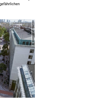
gefährlichen
© zoomvp-at--öamtc