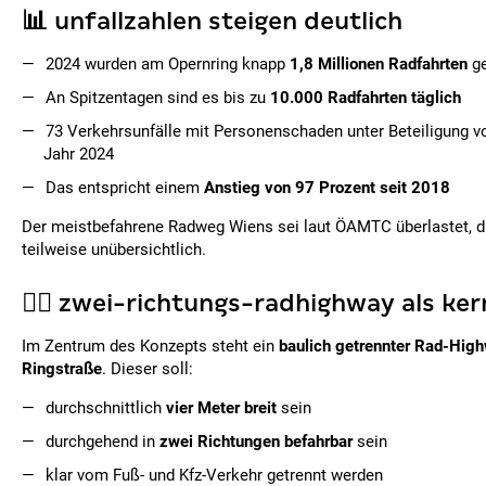
📊 unfallzahlen steigen deutlich
2024 wurden am Opernring knapp
1,8 Millionen Radfahrten
ge
An Spitzentagen sind es bis zu
10.000 Radfahrten täglich
73 Verkehrsunfälle mit Personenschaden unter Beteiligung 
Jahr 2024
Das entspricht einem
Anstieg von 97 Prozent seit 2018
Der meistbefahrene Radweg Wiens sei laut ÖAMTC überlastet, d
teilweise unübersichtlich.
🚴‍♂️ zwei-richtungs-radhighway als ke
Im Zentrum des Konzepts steht ein
baulich getrennter Rad-High
Ringstraße
. Dieser soll:
durchschnittlich
vier Meter breit
sein
durchgehend in
zwei Richtungen befahrbar
sein
klar vom Fuß- und Kfz-Verkehr getrennt werden