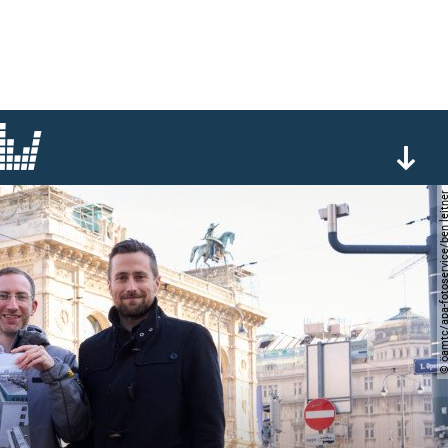
© öamtc/apa-fotoservice/be