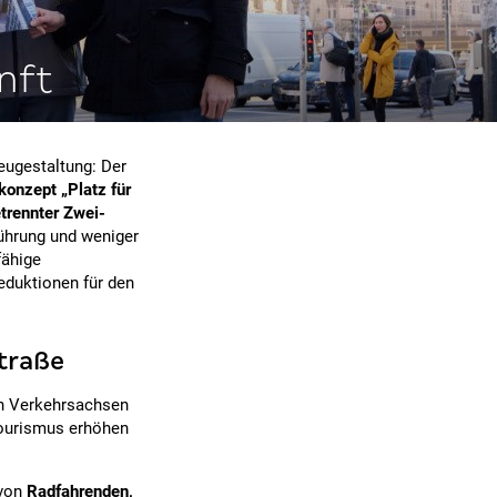
nft
eugestaltung: Der
onzept „Platz für
trennter Zwei-
führung und weniger
fähige
eduktionen für den
straße
ten Verkehrsachsen
ourismus erhöhen
 von
Radfahrenden,