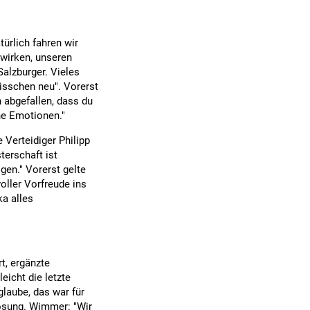
ürlich fahren wir
twirken, unseren
Salzburger. Vieles
isschen neu". Vorerst
 abgefallen, dass du
che Emotionen."
 Verteidiger Philipp
terschaft ist
gen." Vorerst gelte
oller Vorfreude ins
ka alles
t, ergänzte
eicht die letzte
 glaube, das war für
losung. Wimmer: "Wir