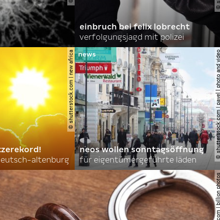
einbruch bei felix lobrecht
verfolgungsjagd mit polizei
© shutterstock.com | new africa
© shutterstock.com | pavel l phot
tzerekord!
neos wollen sonntagsöffnung
 deutsch-altenburg
für eigentümergeführte läden
© shutterstock.com | billi