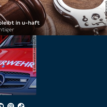
bleibt in u-haft
htiger
© shutterstock.com | kittyfly