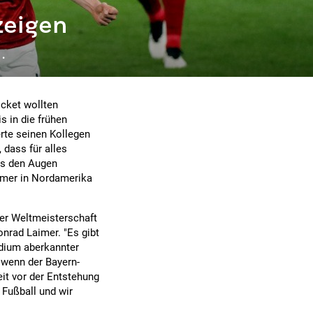
zeigen
.
icket wollten
s in die frühen
rte seinen Kollegen
dass für alles
aus den Augen
mmer in Nordamerika
ner Weltmeisterschaft
onrad Laimer. "Es gibt
udium aberkannter
 wenn der Bayern-
it vor der Entstehung
 Fußball und wir