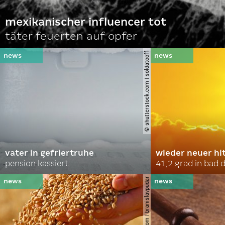
mexikanischer influencer tot
täter feuerten auf opfer
© shutterstock.com | soldatooff
vater in gefriertruhe
wieder neuer hi
pension kassiert
41,2 grad in bad
© shutterstock.com | branislavpudar