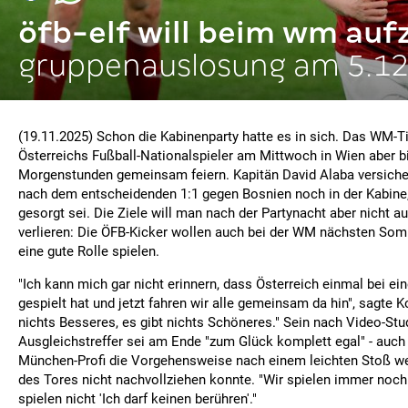
öfb-elf will beim wm auf
gruppenauslosung am 5.12
(19.11.2025) Schon die Kabinenparty hatte es in sich. Das WM-T
Österreichs Fußball-Nationalspieler am Mittwoch in Wien aber bi
Morgenstunden gemeinsam feiern. Kapitän David Alaba versiche
nach dem entscheidenden 1:1 gegen Bosnien noch in der Kabine, 
gesorgt sei. Die Ziele will man nach der Partynacht aber nicht 
verlieren: Die ÖFB-Kicker wollen auch bei der WM nächsten So
eine gute Rolle spielen.
"Ich kann mich gar nicht erinnern, dass Österreich einmal bei ei
gespielt hat und jetzt fahren wir alle gemeinsam da hin", sagte K
nichts Besseres, es gibt nichts Schöneres." Sein nach Video-St
Ausgleichstreffer sei am Ende "zum Glück komplett egal" - auch
München-Profi die Vorgehensweise nach einem leichten Stoß we
des Tores nicht nachvollziehen konnte. "Wir spielen immer noch
spielen nicht 'Ich darf keinen berühren'."