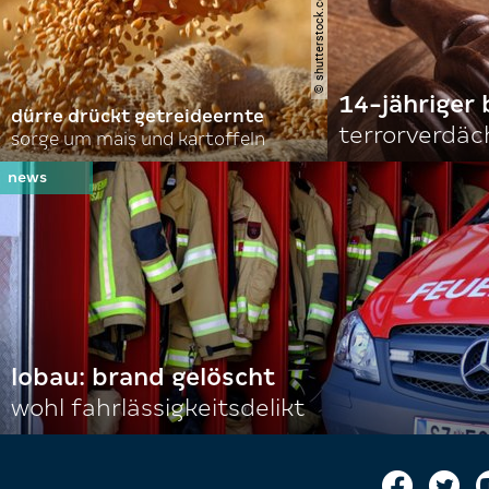
14-jähriger 
dürre drückt getreideernte
terrorverdäc
sorge um mais und kartoffeln
lobau: brand gelöscht
wohl fahrlässigkeitsdelikt