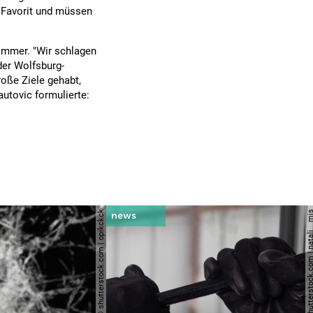
r Favorit und müssen
immer. "Wir schlagen
der Wolfsburg-
roße Ziele gehabt,
utovic formulierte:
© shutterstock.com | opikckck
© shutterstock.com | nata