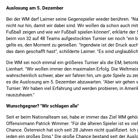
Auslosung am 5. Dezember
Bei der WM darf Laimer seine Gegenspieler wieder berühren. "Nat
nicht nur hin, damit wir dabei sind. Wir wollen da schon auch mi
Fußball zeigen und wie wir Fußball spielen können", erklärte der 
beim von 32 auf 48 Teams aufgestockten Turnier sei noch "ein b
gelte es, den Moment zu genießen. "Irgendwie ist der Druck auch
das dann geschafft hast", schilderte Laimer. "Es sind unglaubli
Die WM sei noch einmal ein größeres Turnier als die EM, betonte
Lienhart. "Wir wollen immer den maximalen Erfolg. Die Weltmeis
wahrscheinlich schwer, aber wir fahren hin, um gute Spiele zu zei
es die Auslosung am 5. Dezember abzuwarten. "Aber wir gehen v
Turnier. Wir haben viel Erfahrung und werden probieren, in Ameri
rauszuhauen."
Wunschgegner? "Wir schlagen alle"
Seit er beim Nationalteam sei, habe er immer das Ziel WM gehör
Offensivmann Patrick Wimmer. "Für die älteren Spieler ist es viell
Chance. Österreich hat sich seit 28 Jahren nicht qualifiziert. Ich
jeden ein großes Ding." Die große Chance bestand seit der Aus