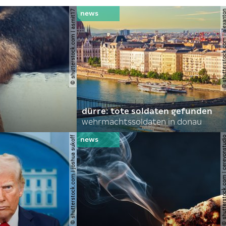
© shutterstock.com | asmit17
© shutterstock.com | al
dürre: tote soldaten gefunden
wehrmachtssoldaten in donau
© shutterstock.com | joshua sukoff
© shutterstock.com | cerev