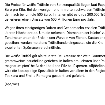
Die Preise für weiße Trüffeln von Spitzenqualität liegen laut Exp
Euro pro Kilo. Bei den weniger renommierten schwarzen Trüffeln 
demnach bei um die 500 Euro. In Italien gibt es circa 200.000 Tr
generieren einen Umsatz von 500 Millionen Euro pro Jahr.
Wegen ihres einzigartigen Duftes und Geschmacks erzielen Trüff
Jahren Höchstpreise. Um die seltenen "Diamanten der Küche" zu 
Zentimeter unter der Erde in den Wurzeln von Eichen, Kastanien
gedeihen, werden meistens Trüffelhunde eingesetzt, die die Knol
exzellenten Spürnasen erschnüffeln.
Die weiße Trüffel gilt als teuerste Delikatesse der Welt. Gourme
grammweise, hauchdünn gerieben, in Italien am liebsten über Pa
magnatum pico" heißt der köstliche Pilz bei Experten. Alljährlich
wird die kostspielige Spezialität in Italien vor allem in den Regi
Toskana und Emilia-Romagna gesucht und gefeiert.
(apa/mc)