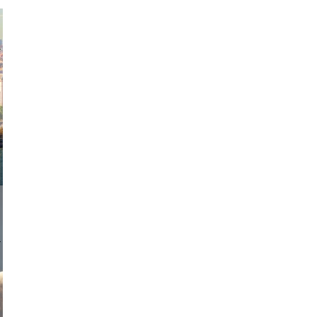
exanton
onstudio