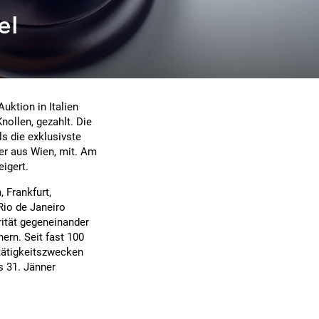
el
uktion in Italien
nollen, gezahlt. Die
ls die exklusivste
ter aus Wien, mit. Am
igert.
 Frankfurt,
Rio de Janeiro
rität gegeneinander
ern. Seit fast 100
hltätigkeitszwecken
s 31. Jänner