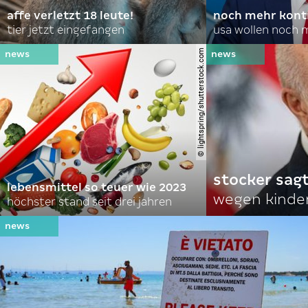
affe verletzt 18 leute!
noch mehr kontr
tier jetzt eingefangen
usa wollen noch 
© lightspring/shutterstock.com
stocker sagt
lebensmittel so teuer wie 2023
wegen kinde
höchster stand seit drei jahren