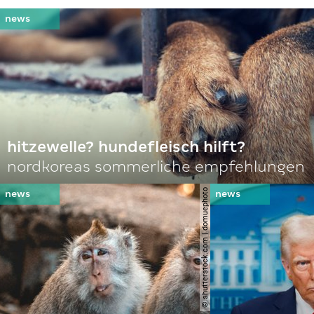
hitzewelle? hundefleisch hilft?
nordkoreas sommerliche empfehlungen
© shutterstock.com | domuephoto