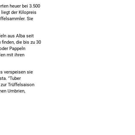
erten heuer bei 3.500
liegt der Kilopreis
üffelsammler. Sie
eln aus Alba seit
finden, die bis zu 30
 oder Pappeln
len mit ihren
ts verspeisen sie
sta. "Tuber
 zur Trüffelsaison
onen Umbrien,