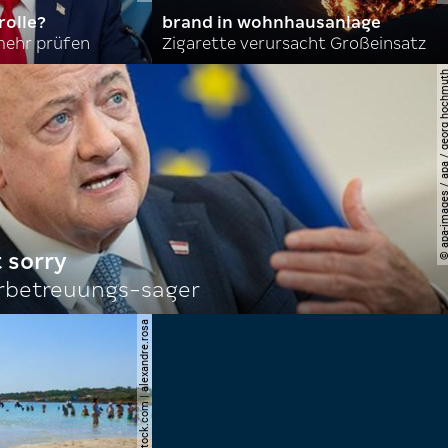
olle?
brand in wohnhausanlage
mehr prüfen
Zigarette verursacht Großeinsatz
© apa-images / apa / georg
 sorry
rbetreuungs-sager
© shutterstock.com | alexandre.rosa