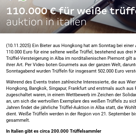
110.000 € für weiße trüff
auktion in italien
(10.11.2025) Ein Bieter aus Hongkong hat am Sonntag bei einer A
110.000 Euro für eine seltene weiße Trüffel, bestehend aus drei K
Trüffel-Versteigerung in Alba im norditalienischen Piemont gilt a
ihrer Art. Per Video boten Gourmets aus der ganzen Welt, darun
Sonntagabend wurden Trüffeln für insgesamt 502.000 Euro verste
Während des Events traten zahlreiche Interessierte, die aus Wien,
Hongkong, Bangkok, Singapur, Frankfurt und erstmals auch aus 
zugeschaltet waren, in einem Wettbewerb im Zeichen der Solida
an, um sich die wertvollen Exemplare des weißen Trüffels zu sich
Jahren findet die jährliche Trüffel-Auktion in Alba statt, die Wo
dient. Weiße Trüffeln werden in der Region von 21. September bi
gesammelt.
In Italien gibt es circa 200.000 Trüffelsammler