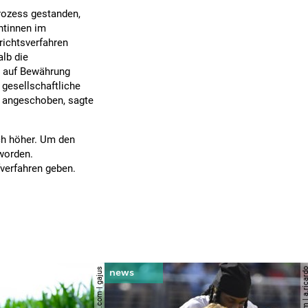
rozess gestanden,
ntinnen im
richtsverfahren
alb die
e auf Bewährung
 gesellschaftliche
l angeschoben, sagte
och höher. Um den
 worden.
verfahren geben.