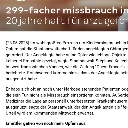
299-facher missbrauch in
20 jahre haft für arzt gefo
(23.05.2025) Im wohl größten Prozess um Kindesmissbrauch in 
Opfern hat die Staatsanwaltschaft für den angeklagten Chirurgen
gefordert. Der Angeklagte habe seine Opfer wie leblose Objekte
keinerlei Empathie gezeigt, sagte Staatsanwalt Stéphane Kellen
im westfranzösischen Vannes, wie die Zeitung "Ouest France" a
berichtete. Erschwerend komme hinzu, dass der Angeklagte seine
ausgenutzt habe.
Er habe sich oft an noch unter Narkose stehenden Patienten ode
die sein Tun nicht als Missbrauch einsortieren konnten. Außerd
Mediziner die Lage an personell unterbesetzten Krankenhäuser
ausgenutzt, sagte der Staatsanwalt, der den Angeklagten als "fe
Urteil wird am kommenden Mittwoch erwartet.
Ermittler gehen von noch mehr Opfern aus