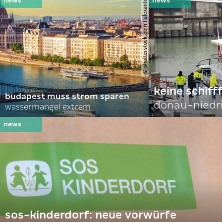
© shutterstock.com | alexanton
keine schiff
budapest muss strom sparen
donau-niedr
wassermangel extrem
sos-kinderdorf: neue vorwürfe