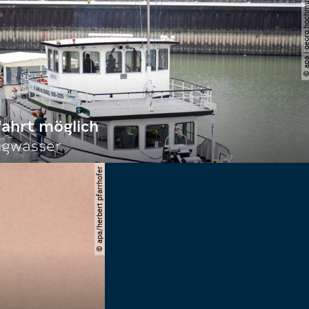
© apa | georg ho
fahrt möglich
igwasser
© apa/herbert pfarrhofer