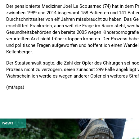
Der pensionierte Mediziner Joël Le Scouarnec (74) hat in dem P
zwischen 1989 und 2014 insgesamt 158 Patienten und 141 Patie
Durchschnittsalter von elf Jahren missbraucht zu haben. Das Ge
erschüttert Frankreich, auch weil die Frage im Raum steht, wesh
Gesundheitsbehörden den bereits 2005 wegen Kinderpornografi
verurteilten Arzt nicht früher stoppen konnten. Der Prozess habe
und politische Fragen aufgeworfen und hoffentlich einen Wande
Kellenberger.
Der Staatsanwalt sagte, die Zahl der Opfer des Chirurgen sei n
Prozess nicht zu verzögern, seien zunächst 299 Fälle angeklagt
Wahrscheinlich werde es wegen anderer Opfer ein weiteres Straf
(mt/apa)