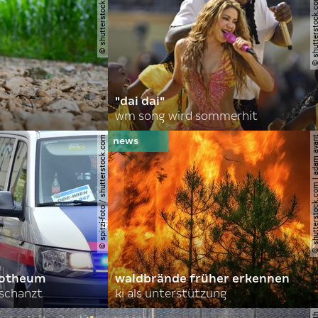
© shutterstock.com | gajus
© shutterstock.com | a.
"dai dai"
wm song wird sommerhit
© spitzi-foto / shutterstock.com
© shutterstock.com | ad
orotheum
waldbrände früher erkennen
rschanzt
ki als unterstützung