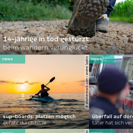
14-jährige in tod gestürzt
beim wandern verunglückt
© shutterstock.com | andrei lapkin
sup-boards: platzen möglich
überfall auf d
gefahr durch hitze
täter hat sich ve