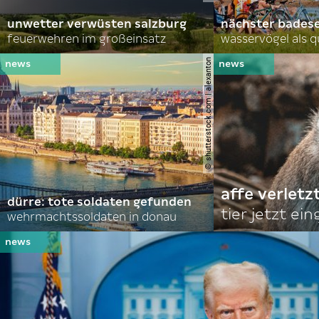
unwetter verwüsten salzburg
nächster bades
feuerwehren im großeinsatz
wasservögel als q
© shutterstock.com | alexanton
affe verletz
dürre: tote soldaten gefunden
tier jetzt ei
wehrmachtssoldaten in donau