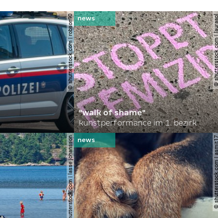
© shutterstock.com | robson90
© shutterstock.com | l
"walk of shame"
kunstperformance im 1. bezirk
© shutterstock.com | lasse johansson
© shutterstock.com | 