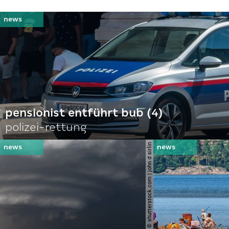
pensionist entführt bub (4)
polizei-rettung
© shutterstock.com | john d sirlin