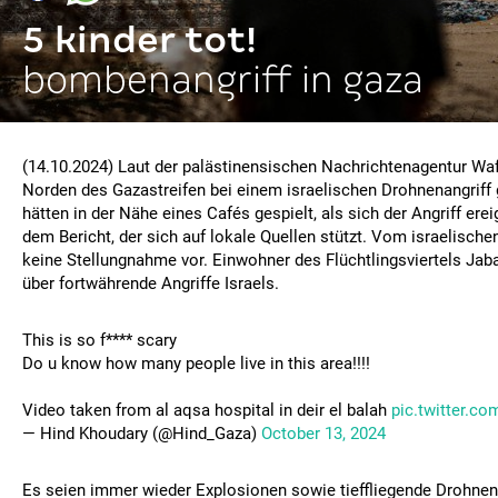
5 kinder tot!
bombenangriff in gaza
(14.10.2024) Laut der palästinensischen Nachrichtenagentur Wafa
Norden des Gazastreifen bei einem israelischen Drohnenangriff 
hätten in der Nähe eines Cafés gespielt, als sich der Angriff erei
dem Bericht, der sich auf lokale Quellen stützt. Vom israelischen
keine Stellungnahme vor. Einwohner des Flüchtlingsviertels Jaba
über fortwährende Angriffe Israels.
This is so f**** scary
Do u know how many people live in this area!!!!
Video taken from al aqsa hospital in deir el balah
pic.twitter.c
— Hind Khoudary (@Hind_Gaza)
October 13, 2024
Es seien immer wieder Explosionen sowie tieffliegende Drohnen 