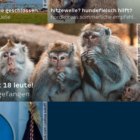
ee geschlossen
hitzewelle? hundefleisch hilft?
uelle
nordkoreas sommerliche empfehlungen
© shutterstock.com | do
t 18 leute!
ngefangen
© shutterstock.com | joshua sukoff