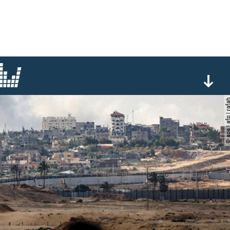
© apa | afp | 