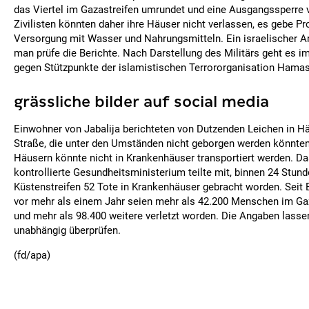
das Viertel im Gazastreifen umrundet und eine Ausgangssperre 
Zivilisten könnten daher ihre Häuser nicht verlassen, es gebe P
Versorgung mit Wasser und Nahrungsmitteln. Ein israelischer A
man prüfe die Berichte. Nach Darstellung des Militärs geht es i
gegen Stützpunkte der islamistischen Terrororganisation Hamas
grässliche bilder auf social media
Einwohner von Jabalija berichteten von Dutzenden Leichen in Hä
Straße, die unter den Umständen nicht geborgen werden könnten.
Häusern könnte nicht in Krankenhäuser transportiert werden. D
kontrollierte Gesundheitsministerium teilte mit, binnen 24 Stun
Küstenstreifen 52 Tote in Krankenhäuser gebracht worden. Seit 
vor mehr als einem Jahr seien mehr als 42.200 Menschen im Gaz
und mehr als 98.400 weitere verletzt worden. Die Angaben lassen
unabhängig überprüfen.
(fd/apa)