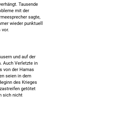
verhängt. Tausende
robleme mit der
rmeesprecher sagte,
mmer wieder punktuell
 vor.
usern und auf der
 Auch Verletzte in
as von der Hamas
den seien in dem
Beginn des Krieges
astreifen getötet
 sich nicht