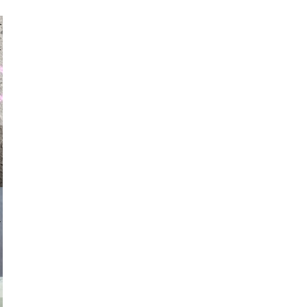
auraapl
asmit17