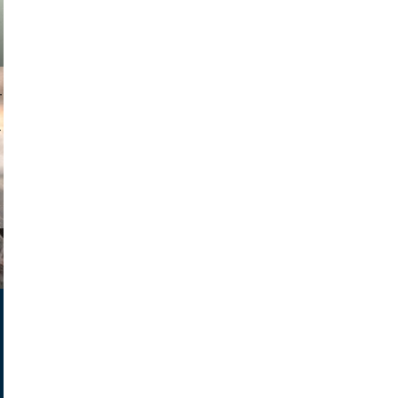
muephoto