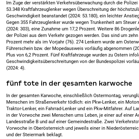
Im Zuge der verstärkten Verkehrsüberwachung durch die Polizei
53.348 Kraftfahrzeuglenker wegen Überschreitung der höchstzul
Geschwindigkeit beanstandet (2024: 53.180), ein leichter Anstie
Gegen 355 Fahrzeuglenker wurde wegen Trunkenheit am Steuer A
(2024: 303), eine Zunahme um 17,2 Prozent. Weitere 86 Drogen
der Polizei aus dem Verkehr gezogen werden. Das sind um zehn
Prozent mehr als im Vorjahr (76). 274 Lenkern wurde am Oster
Führerschein bzw. der Mopedausweis vorläufig abgenommen (202
Plus von 6,2 Prozent. Fünf Kraftfahrzeuge wurden zu Ostern info
Geschwindigkeitsüberschreitungen von der Bundespolizei vorlä
(2024: 4).
fünf tote in der gesamten karwoche
In der gesamten Karwoche, einschließlich Ostermontag, verungl
Menschen im Straßenverkehr tödlich: ein Pkw-Lenker, ein Motorr
Traktor-Lenker, ein Fahrrad-Lenker und ein Pkw-Mitfahrer. Auf 
in der Vorwoche zwei Menschen ums Leben, je einer auf einer Au
Landesstraße B und auf einer Gemeindestraße. Zwei Verkehrstot
Vorwoche in Oberösterreich und jeweils einer in Niederösterrei
und der Steiermark beklagt.