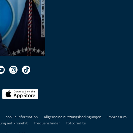
© shutterstock.com | joshua sukoff
n
cookie information
allgemeine nutzungsbedingungen
impressum
ung auf kronehit
frequenzfinder
fotocredits