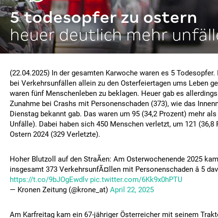
5 todesopfer zu ostern
heuer deutlich mehr unfäll
(22.04.2025) In der gesamten Karwoche waren es 5 Todesopfer.
bei Verkehrsunfällen allein zu den Osterfeiertagen ums Leben 
waren fünf Menschenleben zu beklagen. Heuer gab es allerdings 
Zunahme bei Crashs mit Personenschaden (373), wie das Innen
Dienstag bekannt gab. Das waren um 95 (34,2 Prozent) mehr als
Unfälle). Dabei haben sich 450 Menschen verletzt, um 121 (36,8 
Ostern 2024 (329 Verletzte).
Hoher Blutzoll auf den StraÃen: Am Osterwochenende 2025 kam e
insgesamt 373 VerkehrsunfÃ¤llen mit Personenschaden â 5 dav
https://t.co/9bJOgEwdlv
pic.twitter.com/6Kk9x0hPTU
— Kronen Zeitung (@krone_at)
April 22, 2025
Am Karfreitag kam ein 67-jähriger Österreicher mit seinem Trakt