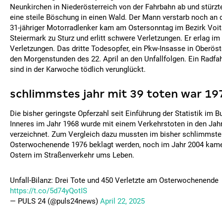
Neunkirchen in Niederösterreich von der Fahrbahn ab und stürzt
eine steile Böschung in einen Wald. Der Mann verstarb noch an de
31-jähriger Motorradlenker kam am Ostersonntag im Bezirk Voit
Steiermark zu Sturz und erlitt schwere Verletzungen. Er erlag i
Verletzungen. Das dritte Todesopfer, ein Pkw-Insasse in Oberöste
den Morgenstunden des 22. April an den Unfallfolgen. Ein Radfah
sind in der Karwoche tödlich verunglückt.
schlimmstes jahr mit 39 toten war 19
Die bisher geringste Opferzahl seit Einführung der Statistik im 
Inneres im Jahr 1968 wurde mit einem Verkehrstoten in den Jah
verzeichnet. Zum Vergleich dazu mussten im bisher schlimmste
Osterwochenende 1976 beklagt werden, noch im Jahr 2004 kam
Ostern im Straßenverkehr ums Leben.
Unfall-Bilanz: Drei Tote und 450 Verletzte am Osterwochenende
https://t.co/5d74yQotIS
— PULS 24 (@puls24news)
April 22, 2025