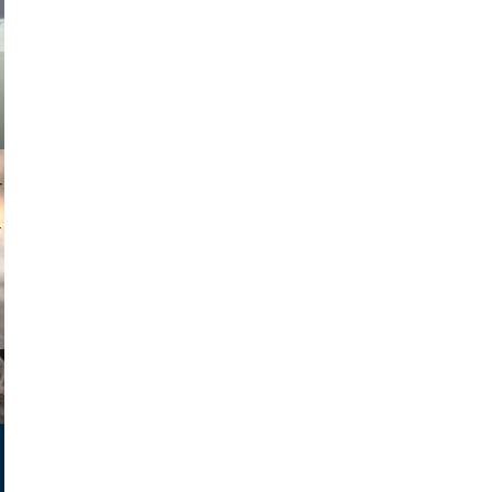
muephoto