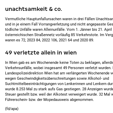
unachtsamkeit & co.
Vermutliche Hauptunfallursachen waren in drei Fällen Unachtsa
und in je einem Fall Vorrangverletzung und nicht angepasste Ges
tödliche Unfälle waren Alleinunfälle. Vom 1. Jänner bis 21. Apri
österreichischen Straßennetz vorläufig 85 Verkehrstote. Im Ver
waren es 72, 2023 84, 2022 106, 2021 64 und 2020 89.
49 verletzte allein in wien
In Wien gab es am Wochenende keine Toten zu beklagen, allerdi
Verkehrsunfälle, wobei insgesamt 49 Personen verletzt wurden. 
Landespolizeidirektion Wien hat am verlängerten Wochenende ve
wegen Geschwindigkeitsüberschreitungen sowie Alkohol- und
Suchtmittelbeeinträchtigungen von Lenkerinnen und Lenkern dur
wurde 8.253 Mal zu stark aufs Gas gestiegen. 28 Anzeigen wur
Steuer gestellt bzw. weil der Alkotest verweigert wurde. 32 Mal 
Führerschein- bzw. der Mopedausweis abgenommen.
(fd/apa)