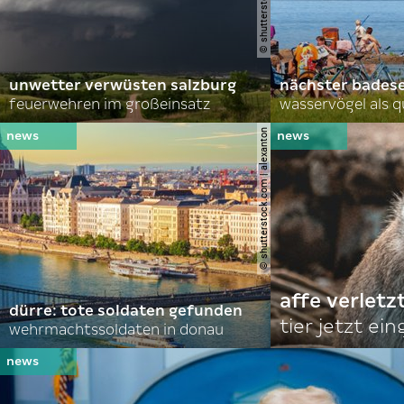
unwetter verwüsten salzburg
nächster bades
feuerwehren im großeinsatz
wasservögel als q
© shutterstock.com | alexanton
affe verletz
dürre: tote soldaten gefunden
tier jetzt ei
wehrmachtssoldaten in donau