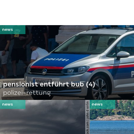
pensionist entführt bub (4)
polizei-rettung
© shutterstock.com | john d sirlin