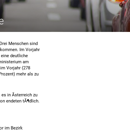
e
 Drei Menschen sind
gekommen. Im Vorjahr
eine deutliche
ministerium am
 im Vorjahr (278
Prozent) mehr als zu
s in Ãsterreich zu
on endeten tÃ¶dlich.
or im Bezirk