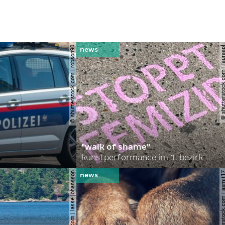
© shutterstock.com | robson90
© shutterstock.com | l
"walk of shame"
kunstperformance im 1. bezirk
© shutterstock.com | lasse johansson
© shutterstock.com | 