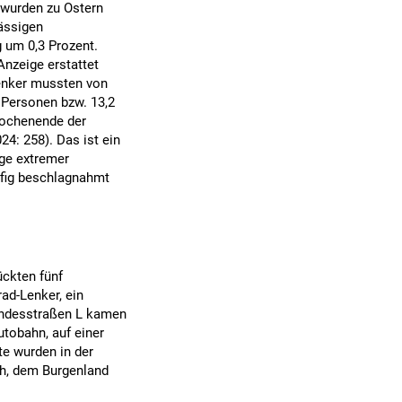
 wurden zu Ostern
ässigen
g um 0,3 Prozent.
nzeige erstattet
lenker mussten von
 Personen bzw. 13,2
wochenende der
4: 258). Das ist ein
lge extremer
ufig beschlagnahmt
ückten fünf
ad-Lenker, ein
Landesstraßen L kamen
tobahn, auf einer
e wurden in der
ch, dem Burgenland