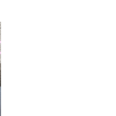
auraapl
asmit17