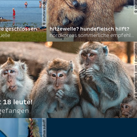
ee geschlossen
hitzewelle? hundefleisch hilft?
uelle
nordkoreas sommerliche empfehlungen
© shutterstock.com | do
t 18 leute!
ngefangen