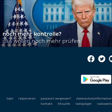
noch mehr kontrolle?
usa wollen noch mehr prüfen
login
registrieren
passwort vergessen?
datenschutzinformatio
kontakt
hitsuche
radioplayer
radiowerb