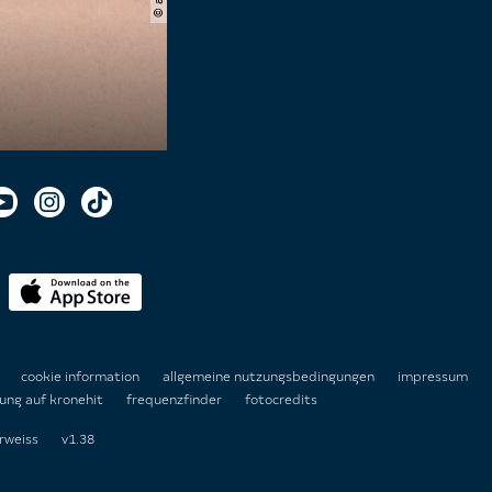
n
cookie information
allgemeine nutzungsbedingungen
impressum
ung auf kronehit
frequenzfinder
fotocredits
rweiss
v1.38