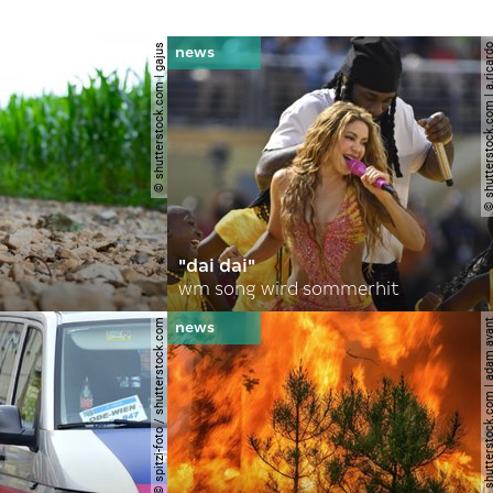
© shutterstock.com | gajus
© shutterstock.com | a.
"dai dai"
wm song wird sommerhit
© spitzi-foto / shutterstock.com
© shutterstock.com | ad