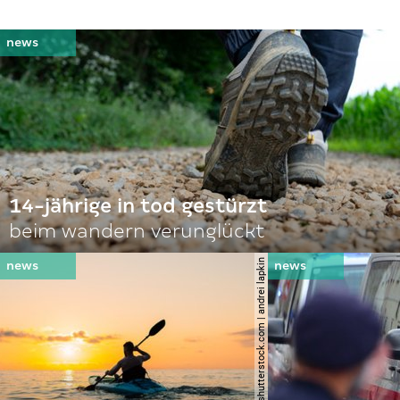
14-jährige in tod gestürzt
beim wandern verunglückt
© shutterstock.com | andrei lapkin