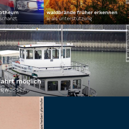
orotheum
waldbrände früher erkennen
rschanzt
ki als unterstützung
© apa | georg ho
fahrt möglich
igwasser
© apa/herbert pfarrhofer