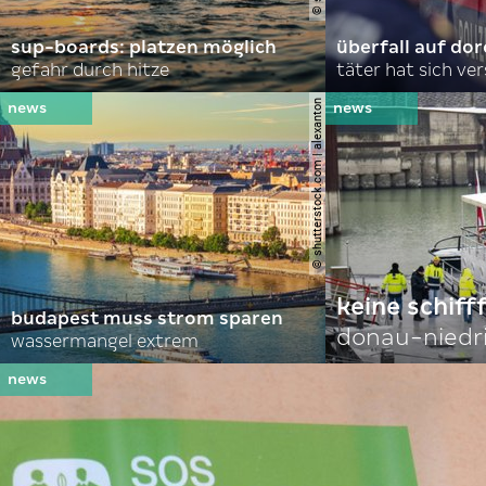
sup-boards: platzen möglich
überfall auf d
gefahr durch hitze
täter hat sich ve
© shutterstock.com | alexanton
keine schiff
budapest muss strom sparen
donau-niedr
wassermangel extrem