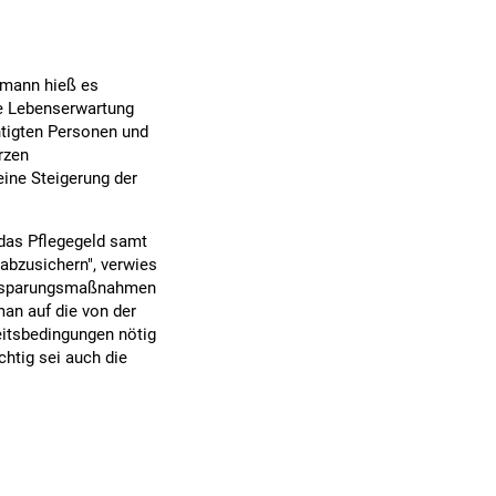
umann hieß es
e Lebenserwartung
htigten Personen und
rzen
eine Steigerung der
 das Pflegegeld samt
abzusichern", verwies
Einsparungsmaßnahmen
an auf die von der
eitsbedingungen nötig
chtig sei auch die