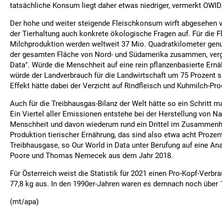
tatsächliche Konsum liegt daher etwas niedriger, vermerkt OWID
Der hohe und weiter steigende Fleischkonsum wirft abgesehen 
der Tierhaltung auch konkrete ökologische Fragen auf. Für die F
Milchproduktion werden weltweit 37 Mio. Quadratkilometer genu
der gesamten Fläche von Nord- und Südamerika zusammen, vergl
Data". Würde die Menschheit auf eine rein pflanzenbasierte Ernä
würde der Landverbrauch für die Landwirtschaft um 75 Prozent 
Effekt hätte dabei der Verzicht auf Rindfleisch und Kuhmilch-Pro
Auch für die Treibhausgas-Bilanz der Welt hätte so ein Schritt 
Ein Viertel aller Emissionen entstehe bei der Herstellung von Na
Menschheit und davon wiederum rund ein Drittel im Zusammenh
Produktion tierischer Ernährung, das sind also etwa acht Prozen
Treibhausgase, so Our World in Data unter Berufung auf eine An
Poore und Thomas Nemecek aus dem Jahr 2018.
Für Österreich weist die Statistik für 2021 einen Pro-Kopf-Verbr
77,8 kg aus. In den 1990er-Jahren waren es demnach noch über 
(mt/apa)