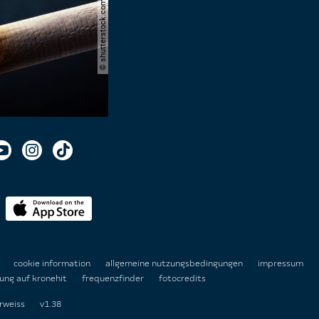
© shutterstock.com | cerevonstudio
n
cookie information
allgemeine nutzungsbedingungen
impressum
ung auf kronehit
frequenzfinder
fotocredits
rweiss
v1.38