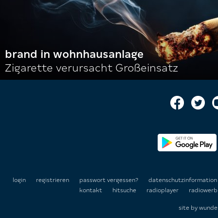
brand in wohnhausanlage
Zigarette verursacht Großeinsatz
login
registrieren
passwort vergessen?
datenschutzinformatio
kontakt
hitsuche
radioplayer
radiowerb
site by
wunde