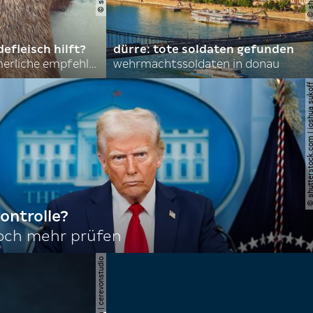
efleisch hilft?
dürre: tote soldaten gefunden
nordkoreas sommerliche empfehlungen
wehrmachtssoldaten in donau
© shutterstock.com | joshu
ontrolle?
noch mehr prüfen