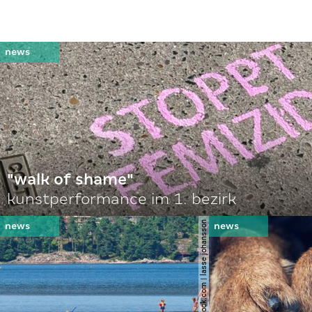
"walk of shame"
kunstperformance im 1. bezirk
© shutterstock.com | lasse johansson