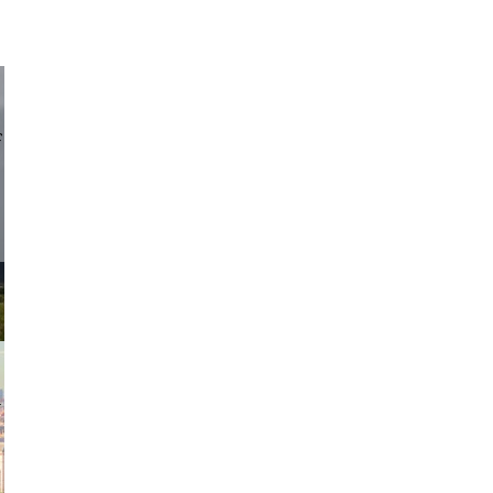
d sirlin
exanton