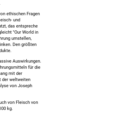
.
von ethischen Fragen
leisch- und
tzt, das entspreche
eicht "Our World in
hrung umstellen,
sinken. Den größten
dukte.
massive Auswirkungen.
hrungsmitteln für die
ang mit der
t der weltweiten
alyse von Joseph
auch von Fleisch von
100 kg.