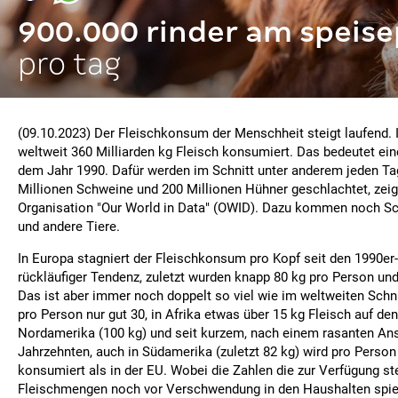
900.000 rinder am speise
pro tag
(09.10.2023) Der Fleischkonsum der Menschheit steigt laufend.
weltweit 360 Milliarden kg Fleisch konsumiert. Das bedeutet ei
dem Jahr 1990. Dafür werden im Schnitt unter anderem jeden Tag
Millionen Schweine und 200 Millionen Hühner geschlachtet, zei
Organisation "Our World in Data" (OWID). Dazu kommen noch Sch
und andere Tiere.
In Europa stagniert der Fleischkonsum pro Kopf seit den 1990er-
rückläufiger Tendenz, zuletzt wurden knapp 80 kg pro Person und
Das ist aber immer noch doppelt so viel wie im weltweiten Schn
pro Person nur gut 30, in Afrika etwas über 15 kg Fleisch auf den
Nordamerika (100 kg) und seit kurzem, nach einem rasanten Anst
Jahrzehnten, auch in Südamerika (zuletzt 82 kg) wird pro Person
konsumiert als in der EU. Wobei die Zahlen die zur Verfügung s
Fleischmengen noch vor Verschwendung in den Haushalten spieg