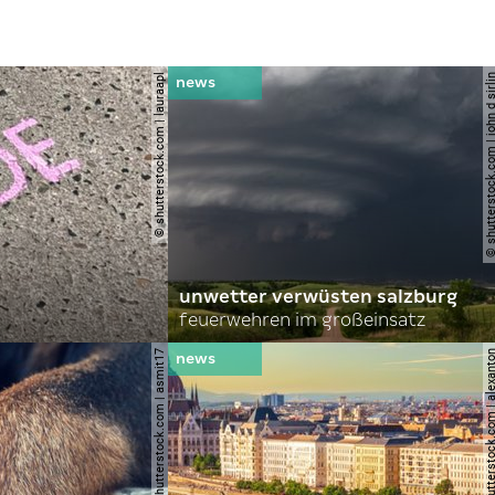
© shutterstock.com | lauraapl
© shutterstock.com | john 
unwetter verwüsten salzburg
feuerwehren im großeinsatz
© shutterstock.com | asmit17
© shutterstock.com | al