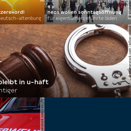
tzerekord!
neos wollen sonntagsöffnung
 deutsch-altenburg
für eigentümergeführte läden
© shutterstock.com | billi
bleibt in u-haft
htiger
© shutterstock.com | kittyfly