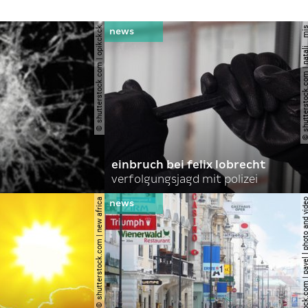
© shutterstock.com | opikckck
© shutterstock.com | nata
einbruch bei felix lobrecht
verfolgungsjagd mit polizei
© shutterstock.com | new africa
© shutterstock.com | pavel l phot