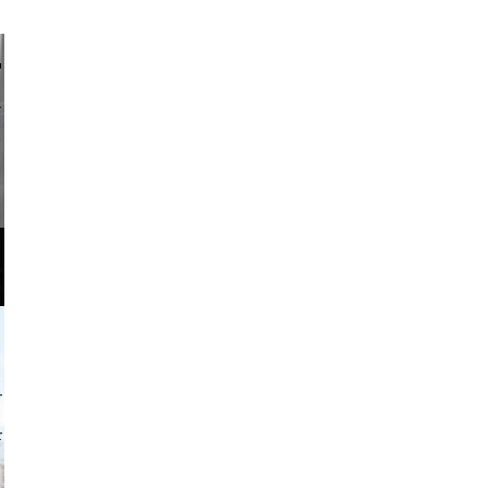
li _ mis
o and video