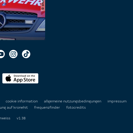
n
cookie information
allgemeine nutzungsbedingungen
impressum
ung auf kronehit
frequenzfinder
fotocredits
rweiss
v1.38