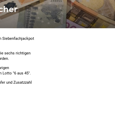
icher
n Siebenfachjackpot
ie sechs richtigen
urden.
hrigen
 Lotto "6 aus 45".
nfer und Zusatzzahl