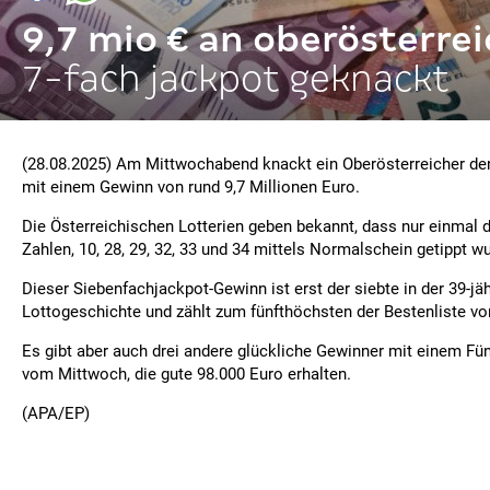
9,7 mio € an oberösterre
7-fach jackpot geknackt
(28.08.2025) Am Mittwochabend knackt ein Oberösterreicher de
mit einem Gewinn von rund 9,7 Millionen Euro.
Die Österreichischen Lotterien geben bekannt, dass nur einmal d
Zahlen, 10, 28, 29, 32, 33 und 34 mittels Normalschein getippt w
Dieser Siebenfachjackpot-Gewinn ist erst der siebte in der 39-jä
Lottogeschichte und zählt zum fünfthöchsten der Bestenliste von
Es gibt aber auch drei andere glückliche Gewinner mit einem Fü
vom Mittwoch, die gute 98.000 Euro erhalten.
(APA/EP)