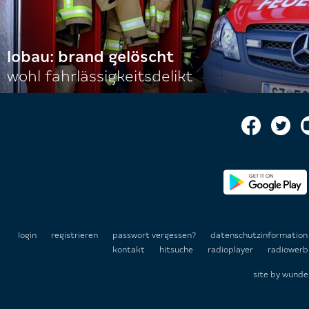
lobau: brand gelöscht
wohl fahrlässigkeitsdelikt
login
registrieren
passwort vergessen?
datenschutzinformatio
kontakt
hitsuche
radioplayer
radiowerb
site by
wunde