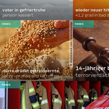
vater in gefriertruhe
wieder neuer hi
pension kassiert
41,2 grad in bad
© shutterstock.com | branislavpudar
14-jähriger 
dürre drückt getreideernte
terrorverdäc
sorge um mais und kartoffeln