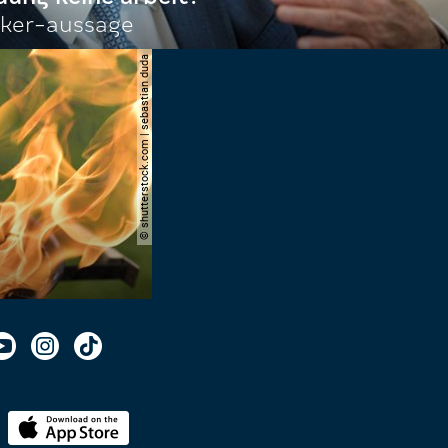
ocker-aussage
© shutterstock.com | sebastian duda