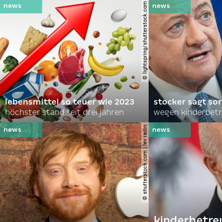
© lightspring/shutterstock.com
lebensmittel so teuer wie 2023
stocker sagt sor
höchster stand seit drei jahren
wegen kinderbet
© shutterstock.com | lev radin
kinderbetre