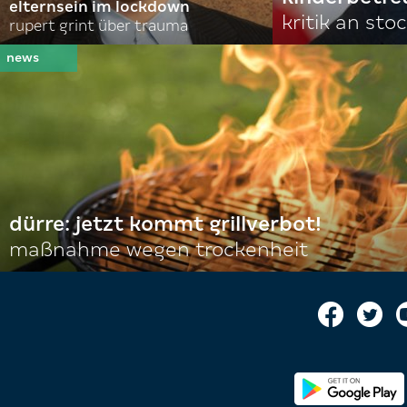
elternsein im lockdown
kritik an st
rupert grint über trauma
dürre: jetzt kommt grillverbot!
maßnahme wegen trockenheit