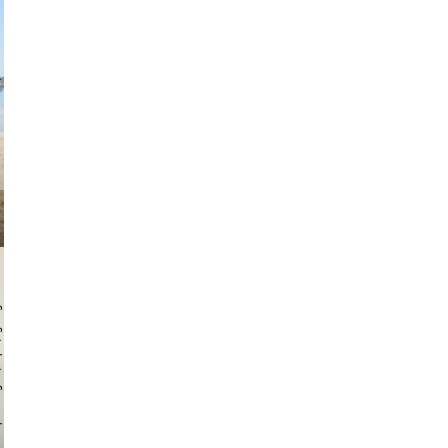
ndre.rosa
 hochmuth