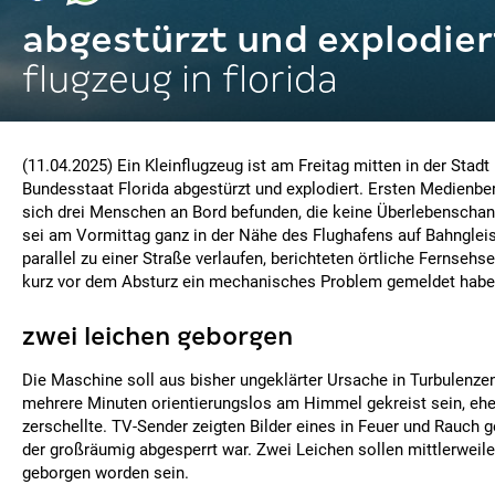
abgestürzt und explodier
flugzeug in florida
(11.04.2025) Ein Kleinflugzeug ist am Freitag mitten in der Stad
Bundesstaat Florida abgestürzt und explodiert. Ersten Medienber
sich drei Menschen an Bord befunden, die keine Überlebenschan
sei am Vormittag ganz in der Nähe des Flughafens auf Bahngleise
parallel zu einer Straße verlaufen, berichteten örtliche Fernsehse
kurz vor dem Absturz ein mechanisches Problem gemeldet habe
zwei leichen geborgen
Die Maschine soll aus bisher ungeklärter Ursache in Turbulenze
mehrere Minuten orientierungslos am Himmel gekreist sein, eh
zerschellte. TV-Sender zeigten Bilder eines in Feuer und Rauch 
der großräumig abgesperrt war. Zwei Leichen sollen mittlerweil
geborgen worden sein.