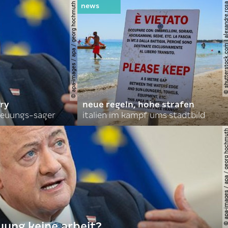
© apa-images / apa / georg hochmuth
© shutterstock.com | alexa
ry
neue regeln, hohe strafen
reuungs-sager
italien im kampf ums stadtbild
© apa-images / apa / georg
uung keine arbeit?