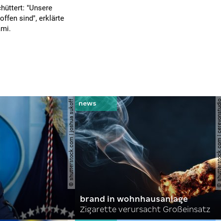
hüttert: "Unsere
ffen sind", erklärte
ami.
© shutterstock.com | joshua sukoff
© shutterstock.com | cerev
brand in wohnhausanlage
Zigarette verursacht Großeinsatz