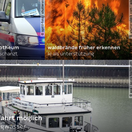
© spitzi-foto / shutterstock.com
© shutterstock.com | ad
orotheum
waldbrände früher erkennen
rschanzt
ki als unterstützung
© apa | georg ho
fahrt möglich
igwasser