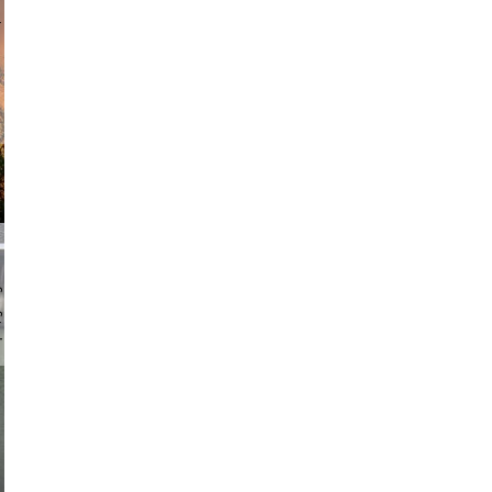
am avant
chmuth