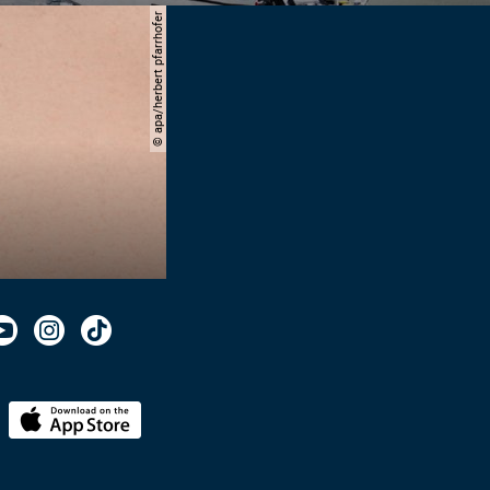
© apa/herbert pfarrhofer