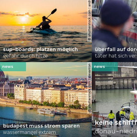
© shutterstock.com | andrei lapkin
sup-boards: platzen möglich
überfall auf d
gefahr durch hitze
täter hat sich ve
© shutterstock.com | alexanton
keine schiff
budapest muss strom sparen
donau-niedr
wassermangel extrem