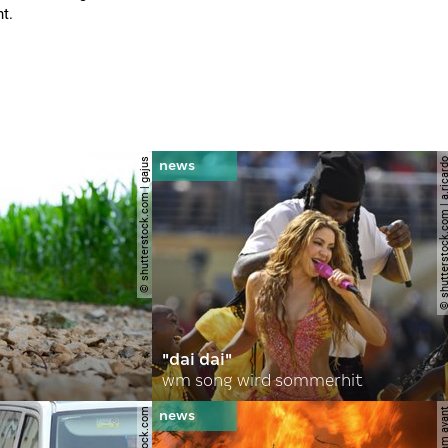
t.
© shutterstock.com | gajus
© shutterstock.com | a.
"dai dai"
wm song wird sommerhit