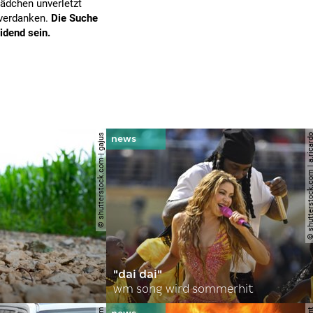
Mädchen unverletzt
 verdanken.
Die Suche
idend sein.
© shutterstock.com | gajus
© shutterstock.com | a.
"dai dai"
wm song wird sommerhit