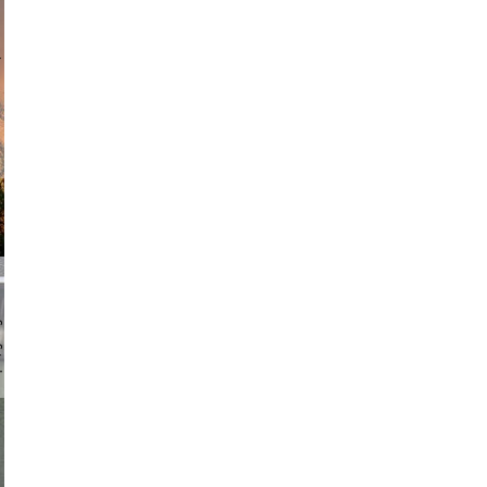
am avant
chmuth