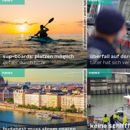
© shutterstock.com | andrei lapkin
sup-boards: platzen möglich
überfall auf d
gefahr durch hitze
täter hat sich ve
© shutterstock.com | alexanton
keine schiff
budapest muss strom sparen