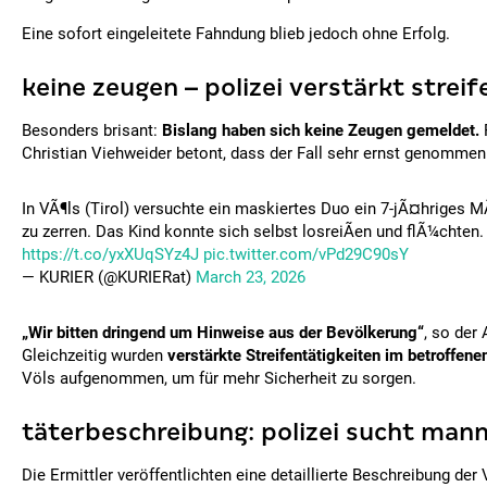
Eine sofort eingeleitete Fahndung blieb jedoch ohne Erfolg.
keine zeugen – polizei verstärkt streife
Besonders brisant:
Bislang haben sich keine Zeugen gemeldet.
Christian Viehweider betont, dass der Fall sehr ernst genommen
In VÃ¶ls (Tirol) versuchte ein maskiertes Duo ein 7-jÃ¤hriges 
zu zerren. Das Kind konnte sich selbst losreiÃen und flÃ¼chten.
https://t.co/yxXUqSYz4J
pic.twitter.com/vPd29C90sY
— KURIER (@KURIERat)
March 23, 2026
„Wir bitten dringend um Hinweise aus der Bevölkerung“
, so der 
Gleichzeitig wurden
verstärkte Streifentätigkeiten im betroffene
Völs aufgenommen, um für mehr Sicherheit zu sorgen.
täterbeschreibung: polizei sucht man
Die Ermittler veröffentlichten eine detaillierte Beschreibung der