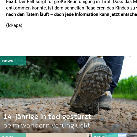
Fazit:
Der Fall sorgt für große Beunruhigung in Tirol. Dass das 
entkommen konnte, ist dem schnellen Reagieren des Kindes zu
nach den Tätern läuft – doch jede Information kann jetzt entsche
(fd/apa)
14-jährige in tod gestürzt
beim wandern verunglückt