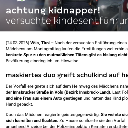
achtung kidnapper!
versuchte kindesentführu
(24.03.2026)
Völs, Tirol –
Nach der versuchten Entführung eines 
Mädchens am Montagmittag laufen die Ermittlungen weiterhin 
konkrete Spur zu den mutmaßlichen Tätern gibt es bislang nicht
Bevölkerung eindringlich um Hinweise.
maskiertes duo greift schulkind auf 
Der Vorfall ereignete sich auf dem Heimweg des Mädchens nahe
der
Innsbrucker Straße in Völs (Bezirk Innsbruck-Land)
. Laut Po
und eine Frau aus einem Auto gestiegen
und hatten das Kind plö
Hand gepackt.
Doch das Mädchen reagierte geistesgegenwärtig:
Sie wehrte si
sich losreißen und flüchten.
Zu Hause schilderte sie den Vorfall i
umgehend Anzeige bei der Polizeiinspektion Kematen erstattete