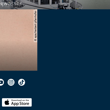
igwasser
© apa/herbert pfarrhofer