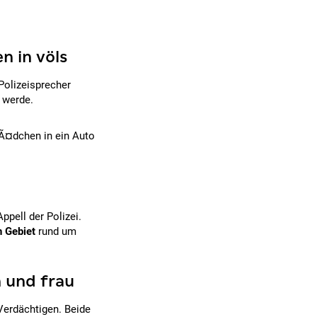
n in völs
Polizeisprecher
 werde.
MÃ¤dchen in ein Auto
Appell der Polizei.
n Gebiet
rund um
n und frau
 Verdächtigen. Beide