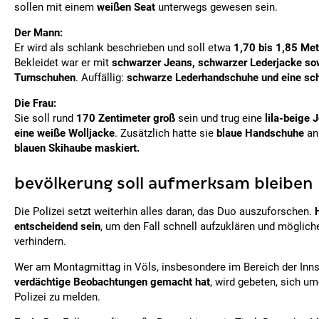
sollen mit einem
weißen Seat
unterwegs gewesen sein.
Der Mann:
Er wird als schlank beschrieben und soll etwa
1,70 bis 1,85 Met
Bekleidet war er mit
schwarzer Jeans, schwarzer Lederjacke so
Turnschuhen
. Auffällig:
schwarze Lederhandschuhe und eine sc
Die Frau:
Sie soll rund
170 Zentimeter groß
sein und trug eine
lila-beige
eine weiße Wolljacke
. Zusätzlich hatte sie
blaue Handschuhe
an 
blauen Skihaube maskiert.
bevölkerung soll aufmerksam bleiben
Die Polizei setzt weiterhin alles daran, das Duo auszuforschen.
entscheidend sein
, um den Fall schnell aufzuklären und mögliche
verhindern.
Wer am Montagmittag in Völs, insbesondere im Bereich der Inns
verdächtige Beobachtungen gemacht hat
, wird gebeten, sich u
Polizei zu melden.