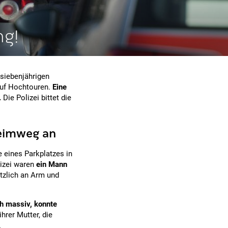
ng!
siebenjährigen
auf Hochtouren.
Eine
.
Die Polizei bittet die
heimweg an
 eines Parkplatzes in
lizei waren
ein Mann
tzlich an Arm und
ch massiv, konnte
hrer Mutter, die
.