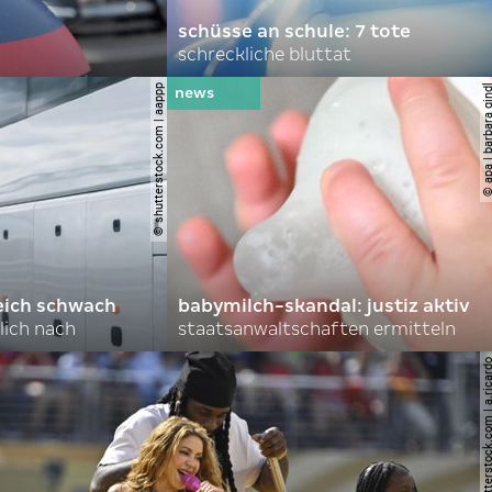
schüsse an schule: 7 tote
schreckliche bluttat
© shutterstock.com | aappp
© apa | barbara 
eich schwach
babymilch-skandal: justiz aktiv
lich nach
staatsanwaltschaften ermitteln
© shutterstock.com | a.