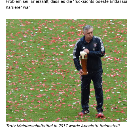
Problem sei. Er erzählt, dass es die "rücksichtsloseste Entlas
Karriere" war.
Trotz Meisterschaftstitel in 2017 wurde Ancelotti freigestellt