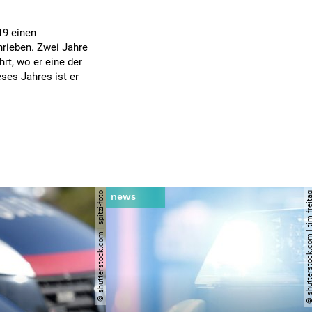
19 einen
hrieben. Zwei Jahre
rt, wo er eine der
eses Jahres ist er
© shutterstock.com | spitzi-foto
© shutterstock.com | tim