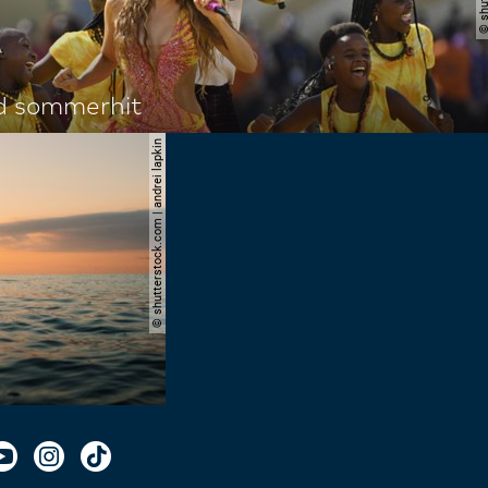
d sommerhit
© shutterstock.com | andrei lapkin