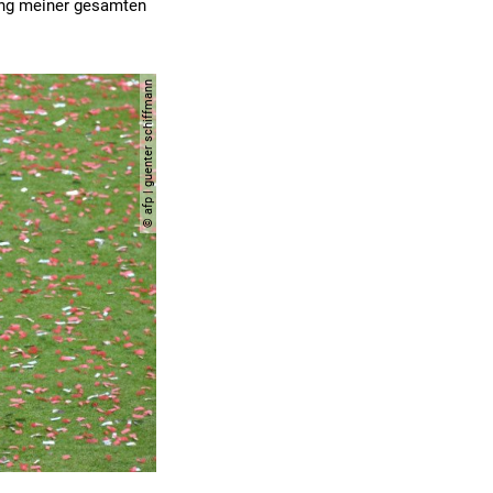
sung meiner gesamten
© afp | guenter schiffmann