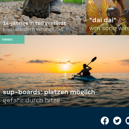
"dai dai"
14-jährige in tod gestürzt
wm song wir
beim wandern verunglückt
sup-boards: platzen möglich
gefahr durch hitze