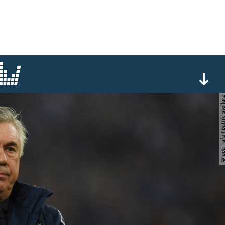
© apa | afp | patrik s