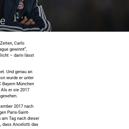
ie
 Zeiten, Carlo
ague gewinnt“,
icht – darin lässt
tet. Und genau an
son wurde er unter
FC Bayern München
 Als er sie 2017
angesehen.
ptember 2017 nach
en Paris-Saint-
h am Tag nach dieser
 dass Ancelotti das