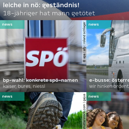
leiche in nö: geständnis!
18-jähriger hat mann getötet
© apa | afp | roland schlager
bp-wahl: konkrete spö-namen
e-busse: österr
kaiser, bures, niessl
wir hinken ordent
© shutterstock.com | gajus