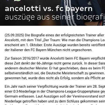
ancelotti vs. fc bayern
auszüge aus seiner biograf
(25.09.2025) Die Biografie eines der erfolgreichsten Trainer aller
Ancelotti, mit dem Titel „Der Traum: Wie man die Champions Le
erscheint am 1. Oktober. Erste Auszüge wurden bereits veröffentl
der Italiener den FC Bayern München nicht ungeschoren.
Zur Saison 2016/2017 wurde Ancelotti beim FC Bayern verpflich
diese Zeit denkt der 66-Jährige nicht gerne zurück. In dieser Sai
anderem deutscher Meister. Er hat geschrieben, dass es beim 
selbstverständlich sei, die Deutsche Meisterschaft zu gewinnen.
gewonnen hat, wurde dies nicht als Erfolg, sondern als Pflicht 
Ein Jahr nach seiner Verpflichtung wurde der Trainer am 28. Se
einer 0:3-Niederlage in der Champions-League-Gruppenphase geg
Germain entlassen. Laut Auszügen soll der Vereinsvorstand sic
Niederlage getroffen haben und zu dem Schluss gekommen sein,