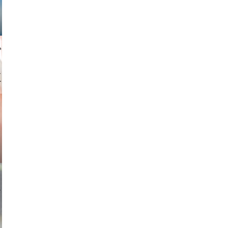
gindl
ricardo