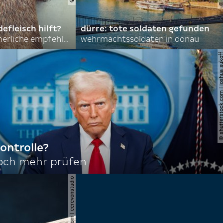
efleisch hilft?
dürre: tote soldaten gefunden
nordkoreas sommerliche empfehlungen
wehrmachtssoldaten in donau
© shutterstock.com | joshu
ontrolle?
noch mehr prüfen
© shutterstock.com | cerevonstudio