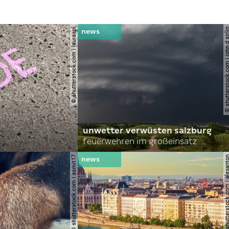
© shutterstock.com | lauraapl
© shutterstock.com | john 
unwetter verwüsten salzburg
feuerwehren im großeinsatz
© shutterstock.com | asmit17
© shutterstock.com | al