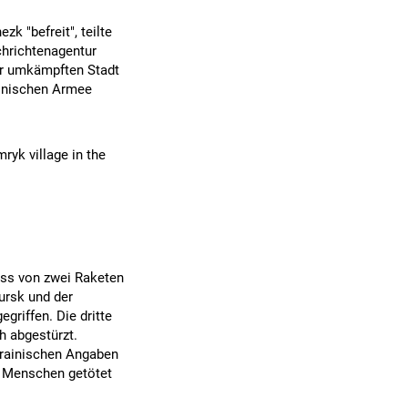
k "befreit", teilte
chrichtenagentur
er umkämpften Stadt
ainischen Armee
mryk village in the
uss von zwei Raketen
ursk und der
griffen. Die dritte
h abgestürzt.
krainischen Angaben
t Menschen getötet