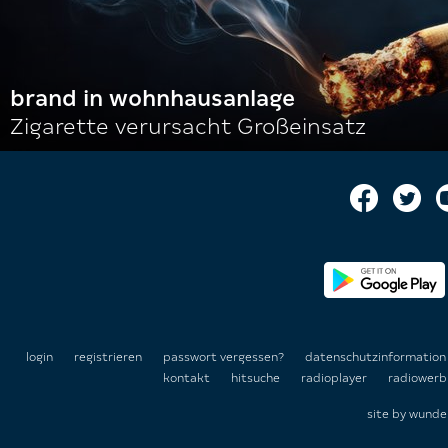
brand in wohnhausanlage
Zigarette verursacht Großeinsatz
login
registrieren
passwort vergessen?
datenschutzinformatio
kontakt
hitsuche
radioplayer
radiowerb
site by
wunde