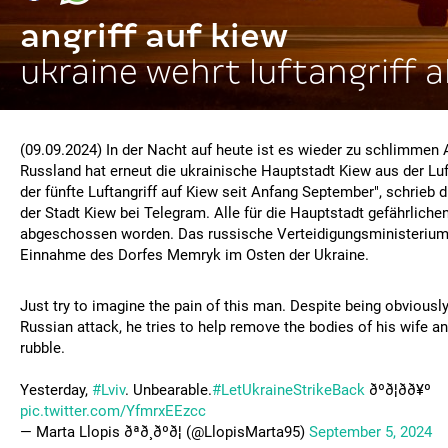
angriff auf kiew
ukraine wehrt luftangriff 
(09.09.2024) In der Nacht auf heute ist es wieder zu schlimme
Russland hat erneut die ukrainische Hauptstadt Kiew aus der Luft
der fünfte Luftangriff auf Kiew seit Anfang September", schrieb d
der Stadt Kiew bei Telegram. Alle für die Hauptstadt gefährlich
abgeschossen worden. Das russische Verteidigungsministerium
Einnahme des Dorfes Memryk im Osten der Ukraine.
Just try to imagine the pain of this man. Despite being obviously 
Russian attack, he tries to help remove the bodies of his wife a
rubble.
Yesterday,
#Lviv
. Unbearable.
#LetUkraineStrikeBack
ðºð¦ðð¥º
pic.twitter.com/YfmrxEEzcc
— Marta Llopis ðªð¸ðºð¦ (@LlopisMarta95)
September 5, 2024