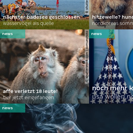
nächster badesee geschlossen
hitzewelle? hund
wasservögel als quelle
© shutterstock.com | domuephoto
noch mehr k
affe verletzt 18 leute!
usa wollen 
tier jetzt eingefangen