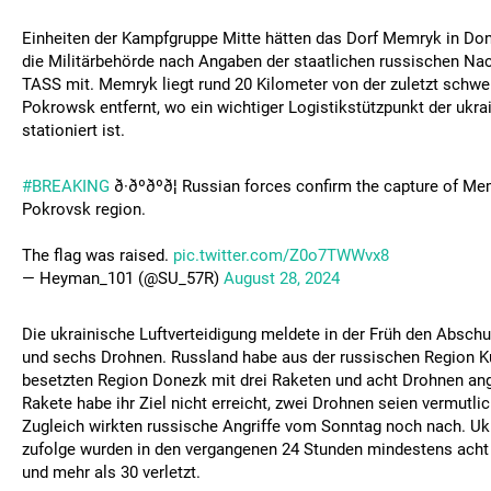
Einheiten der Kampfgruppe Mitte hätten das Dorf Memryk in Donez
die Militärbehörde nach Angaben der staatlichen russischen Na
TASS mit. Memryk liegt rund 20 Kilometer von der zuletzt schw
Pokrowsk entfernt, wo ein wichtiger Logistikstützpunkt der ukr
stationiert ist.
#BREAKING
ð·ðºðºð¦ Russian forces confirm the capture of Me
Pokrovsk region.
The flag was raised.
pic.twitter.com/Z0o7TWWvx8
— Heyman_101 (@SU_57R)
August 28, 2024
Die ukrainische Luftverteidigung meldete in der Früh den Absch
und sechs Drohnen. Russland habe aus der russischen Region K
besetzten Region Donezk mit drei Raketen und acht Drohnen ange
Rakete habe ihr Ziel nicht erreicht, zwei Drohnen seien vermutlic
Zugleich wirkten russische Angriffe vom Sonntag noch nach. U
zufolge wurden in den vergangenen 24 Stunden mindestens ach
und mehr als 30 verletzt.