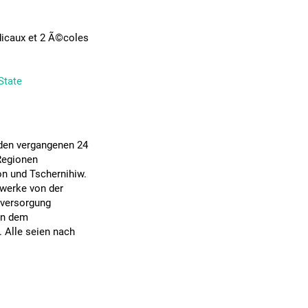
dicaux et 2 Ã©coles
State
den vergangenen 24
Regionen
n und Tschernihiw.
werke von der
mversorgung
en dem
. Alle seien nach