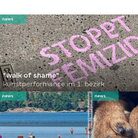
"walk of shame"
kunstperformance im 1. bezirk
© shutterstock.com | lasse johansson