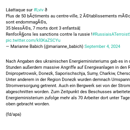
Lâattaque sur
#Lviv
ð
Plus de 50 bÃ¢timents au centre-ville, 2 Ã©tablissements mÃ©
sont endommagÃ©s,
35 blessÃ©s, 7 morts dont 3 enfantsâ¦
RenforÃ§ons les sanctions contre la russie !
#RussiaisATerroist
pic.twitter.com/kl0KaZSCYu
— Marianne Babich (@marianne_babich)
September 4, 2024
Nach Angaben des ukrainischen Energieministeriums gab es in 
Stunden außerdem massive Angriffe auf Energieanlagen in den 
Dnipropetrowsk, Donezk, Saporischschja, Sumy, Charkiw, Cherso
Unter anderem in der Region Donezk wurden demnach Umspann
Stromversorgung getrennt. Auch ein Bergwerk sei von der Stro
abgeschnitten worden. Zum Zeitpunkt des Beschusses arbeitet
Energieministerium zufolge mehr als 70 Arbeiter dort unter Tage
oben gebracht worden.
(fd/apa)