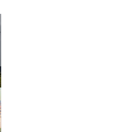
d sirlin
exanton