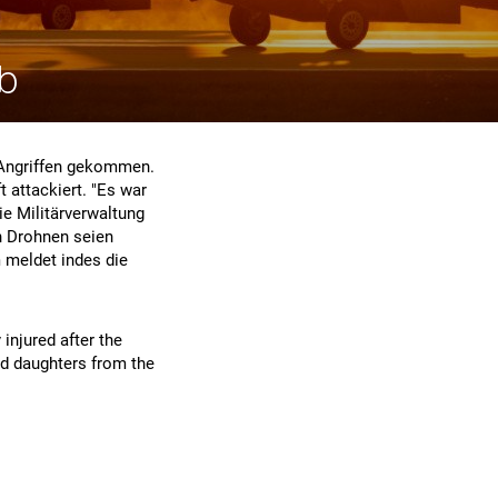
ab
n Angriffen gekommen.
 attackiert. "Es war
ie Militärverwaltung
en Drohnen seien
 meldet indes die
injured after the
nd daughters from the