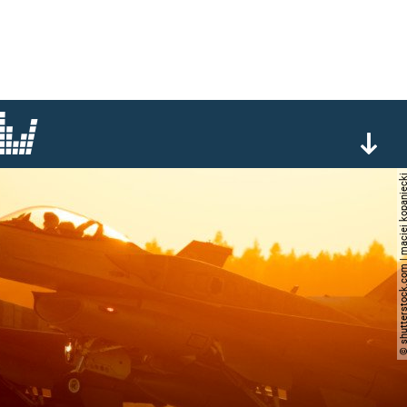
© shutterstock.com | maciej k