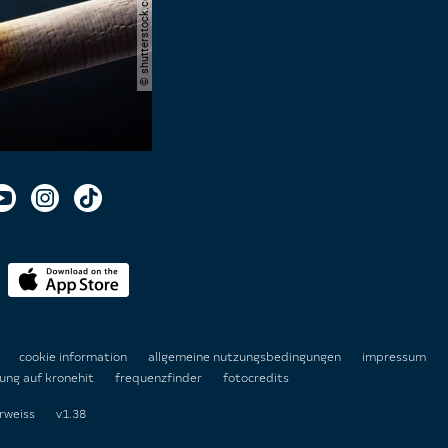
n
cookie information
allgemeine nutzungsbedingungen
impressum
ung auf kronehit
frequenzfinder
fotocredits
rweiss
v1.38