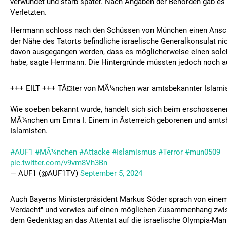
verwundet und starb später. Nach Angaben der Behörden gab es 
Verletzten.
Herrmann schloss nach den Schüssen von München einen Ansch
der Nähe des Tatorts befindliche israelische Generalkonsulat n
davon ausgegangen werden, dass es möglicherweise einen solc
habe, sagte Herrmann. Die Hintergründe müssten jedoch noch a
+++ EILT +++ TÃ¤ter von MÃ¼nchen war amtsbekannter Islamis
Wie soeben bekannt wurde, handelt sich sich beim erschossene
MÃ¼nchen um Emra I. Einem in Ãsterreich geborenen und amt
Islamisten.
#AUF1
#MÃ¼nchen
#Attacke
#Islamismus
#Terror
#mun0509
pic.twitter.com/v9vm8Vh3Bn
— AUF1 (@AUF1TV)
September 5, 2024
Auch Bayerns Ministerpräsident Markus Söder sprach von eine
Verdacht" und verwies auf einen möglichen Zusammenhang zwis
dem Gedenktag an das Attentat auf die israelische Olympia-Ma