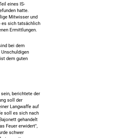
eil eines IS-
efunden hatte.
llige Mitwisser und
 es sich tatsächlich
enen Ermittlungen.
ind bei dem
e Unschuldigen
 ist dem guten
sein, berichtete der
ng soll der
iner Langwaffe auf
 soll es sich nach
Bajonett gehandelt
as Feuer erwidert",
urde schwer