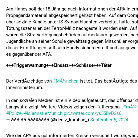
Am Handy soll der 18-Jährige nach Informationen der APA in er
Propagandamaterial abgespeichert gehabt haben. Auf dem Compu
über soziale Kanäle unter IS-Sympathisanten verbreitet hatte, so
Tötungsszenarien der Terror-Miliz nachgestellt worden sein. Auf
waren die Strafverfolgungsbehörden aufmerksam geworden, na
Jugendliche an seiner Schule gewalttätig gegen Mitschüler vor
dieser Ermittlungen soll sein Handy sichergestellt und ausgewer
es gegenüber der APA.
+++Triggerwarnung+++Einsatz+++Schüsse+++Täter
Der VerdÃ¤chtige von
#MÃ¼nchen
ist tot. Das bestÃ¤tigte das
Innenministerium.
In den sozialen Medien ist ein Video aufgetaucht, das offenbar 
Langwaffe zeigt. Weitere Videos zeigen den Tathergang...
#mÃ¼n
#Polizei
#Islamist
#Munich
pic.twitter.com/ys55BvD3s6
— ððð¡ðð­ ððð¥ðððð (@deniz_karabag_)
September 5, 2024
Wie der APA aus gut informierten Kreisen versichert wurde, war