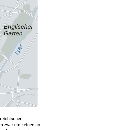
reichischen
ihm zwar um keinen so