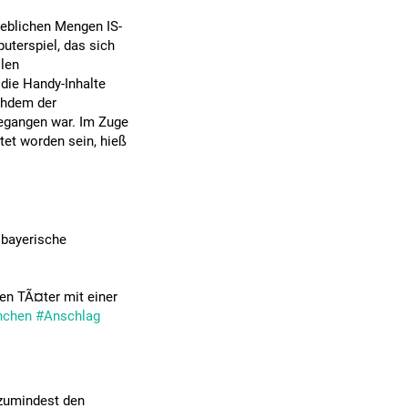
heblichen Mengen IS-
terspiel, das sich
llen
 die Handy-Inhalte
chdem der
gegangen war. Im Zuge
tet worden sein, hieß
 bayerische
den TÃ¤ter mit einer
chen
#Anschlag
 zumindest den