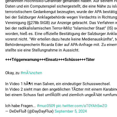
genannten Hochrisiko-Gefährder gehandelt haben. Auf seinem 
Daten und ein Computerspiel sichergestellt, die eine Nähe zu is
terroristischem Gedankengut bezeugten, wurde der APA bestätigt
bei der Salzburger Anklagebehörde wegen Verdachts in Richtung 
Vereinigung (§278b StGB) zur Anzeige gebracht. Das Verfahren 
bei der radikalislamischen Terror-Miliz "Islamischer Staat" (IS) s
worden, hieß es. Eine offizielle Bestätigung der Salzburger Ank
vorerst nicht. "Wir erteilen dazu heute keine Medienauskünfte", t
Behördensprecherin Ricarda Eder auf APA-Anfrage mit. Zu einem
stellte sie eine Stellungnahme in Aussicht.
+++Triggerwarnung+++Einsatz+++Schüsse+++Täter
Okay, zu
#mÃ¼nchen
In Video 1 hÃ¶rt man Salven, ein eindeutiger Schusswechsel.
In Video 2 sieht man den angeblichen TÃ¤ter mit einem Karabine
bei einem Schuss fast umfÃ¤llt und ziemlich ungeÃ¼bt rumfum
Ich habe Fragen...
#muc0509
pic.twitter.com/aT0YAh5wZO
— DeDeFluð (@DayDayFlux)
September 5, 2024