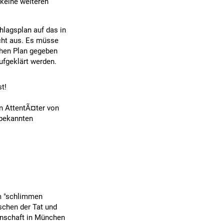
keine weiteren
lagsplan auf das in
icht aus. Es müsse
hen Plan gegeben
ufgeklärt werden.
t!
n AttentÃ¤ter von
sbekannten
m "schlimmen
chen der Tat und
nnschaft in München