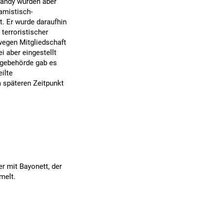
Handy wurden aber
lamistisch-
. Er wurde daraufhin
terroristischer
wegen Mitgliedschaft
ei aber eingestellt
lagebehörde gab es
eilte
 späteren Zeitpunkt
r mit Bayonett, der
melt.