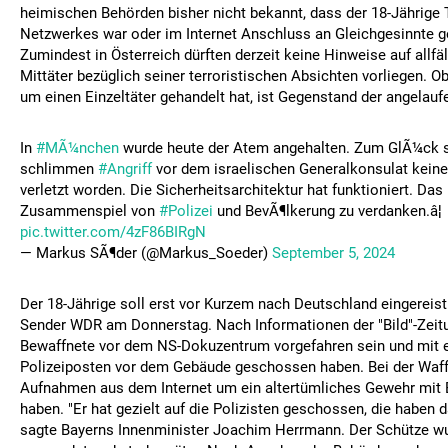
heimischen Behörden bisher nicht bekannt, dass der 18-Jährige T
Netzwerkes war oder im Internet Anschluss an Gleichgesinnte g
Zumindest in Österreich dürften derzeit keine Hinweise auf allfä
Mittäter bezüglich seiner terroristischen Absichten vorliegen. Ob
um einen Einzeltäter gehandelt hat, ist Gegenstand der angelauf
In
#MÃ¼nchen
wurde heute der Atem angehalten. Zum GlÃ¼ck s
schlimmen
#Angriff
vor dem israelischen Generalkonsulat kein
verletzt worden. Die Sicherheitsarchitektur hat funktioniert. Das
Zusammenspiel von
#Polizei
und BevÃ¶lkerung zu verdanken.â¦
pic.twitter.com/4zF86BIRgN
— Markus SÃ¶der (@Markus_Soeder)
September 5, 2024
Der 18-Jährige soll erst vor Kurzem nach Deutschland eingereist 
Sender WDR am Donnerstag. Nach Informationen der "Bild"-Zeitu
Bewaffnete vor dem NS-Dokuzentrum vorgefahren sein und mit e
Polizeiposten vor dem Gebäude geschossen haben. Bei der Waffe
Aufnahmen aus dem Internet um ein altertümliches Gewehr mit 
haben. "Er hat gezielt auf die Polizisten geschossen, die haben d
sagte Bayerns Innenminister Joachim Herrmann. Der Schütze w