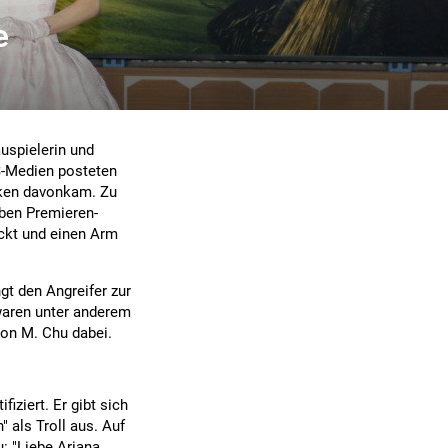
e
auspielerin und
S-Medien posteten
cken davonkam. Zu
ben Premieren-
ackt und einen Arm
gt den Angreifer zur
 waren unter anderem
Jon M. Chu dabei.
fiziert. Er gibt sich
 als Troll aus. Auf
: "Liebe Ariana