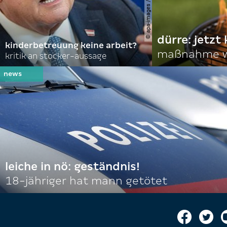
dürre: jetzt
kinderbetreuung keine arbeit?
maßnahme w
kritik an stocker-aussage
leiche in nö: geständnis!
18-jähriger hat mann getötet