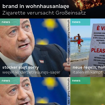
brand in wohnhausanlage
Zigarette verursacht Großeinsatz
© apa-images / apa / georg hochmuth
stocker sagt sorry
neue regeln, ho
wegen kinderbetreuungs-sager
italien im kampf 
© apa-images / apa / georg hochmuth