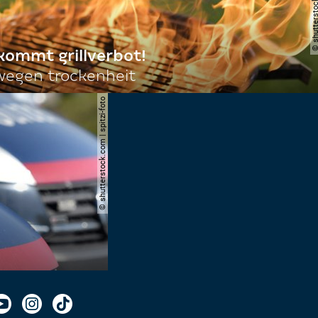
 kommt grillverbot!
egen trockenheit
© shutterstock.com | spitzi-foto