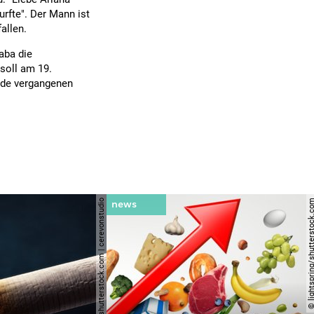
urfte". Der Mann ist
allen.
aba die
 soll am 19.
nde vergangenen
© shutterstock.com | cerevonstudio
© lightspring/shutterst