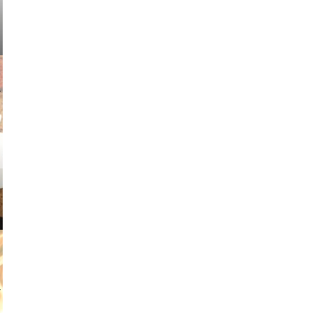
v radin
tian duda