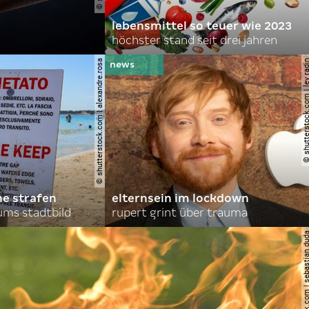
lebensmittel so teuer wie 2023
höchster stand seit drei jahren
© shutterstock.com | alexandre.rosa
© shutterstock.com | le
he strafen
elternsein im lockdown
ums stadtbild
rupert grint über trauma
© shutterstock.com | sebas