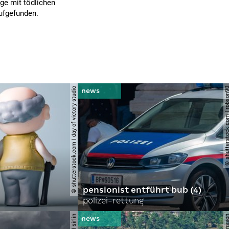
ige mit tödlichen
ufgefunden.
© shutterstock.com | day of victory studio
© shutterstock.com | r
pensionist entführt bub (4)
polizei-rettung