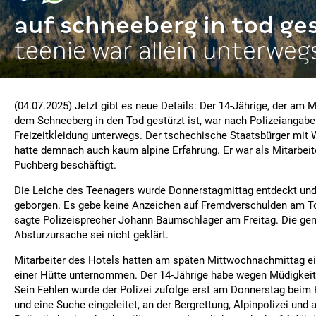
auf schneeberg in tod ge
teenie war allein unterweg
(04.07.2025) Jetzt gibt es neue Details: Der 14-Jährige, der am
dem Schneeberg in den Tod gestürzt ist, war nach Polizeiangaben
Freizeitkleidung unterwegs. Der tschechische Staatsbürger mit 
hatte demnach auch kaum alpine Erfahrung. Er war als Mitarbeite
Puchberg beschäftigt.
Die Leiche des Teenagers wurde Donnerstagmittag entdeckt un
geborgen. Es gebe keine Anzeichen auf Fremdverschulden am T
sagte Polizeisprecher Johann Baumschlager am Freitag. Die gen
Absturzursache sei nicht geklärt.
Mitarbeiter des Hotels hatten am späten Mittwochnachmittag e
einer Hütte unternommen. Der 14-Jährige habe wegen Müdigkeit 
Sein Fehlen wurde der Polizei zufolge erst am Donnerstag beim
und eine Suche eingeleitet, an der Bergrettung, Alpinpolizei und 