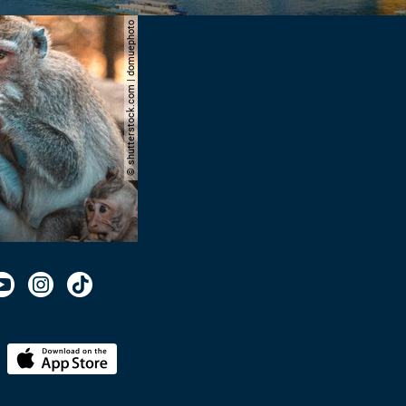
© shutterstock.com | domuephoto