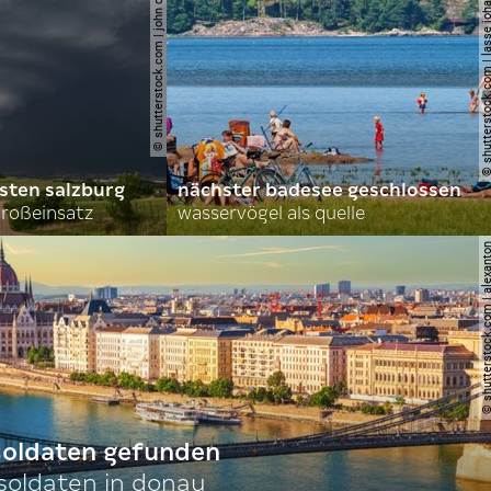
© shutterstock.com | john d sirlin
© shutterstock.com | lasse 
sten salzburg
nächster badesee geschlossen
roßeinsatz
wasservögel als quelle
© shutterstock.com | al
 soldaten gefunden
oldaten in donau