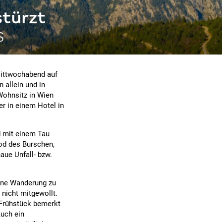
stürzt
s
 Mittwochabend auf
 allein und in
Wohnsitz in Wien
r in einem Hotel in
d mit einem Tau
od des Burschen,
aue Unfall- bzw.
ine Wanderung zu
nicht mitgewollt.
 Frühstück bemerkt
auch ein