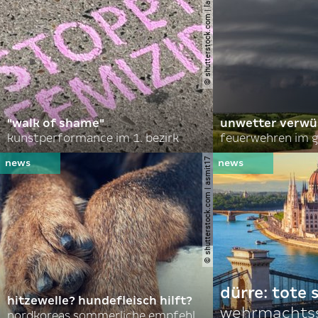
© shutterstock.com | lauraapl
"walk of shame"
unwetter verwü
kunstperformance im 1. bezirk
feuerwehren im g
© shutterstock.com | asmit17
dürre: tote
hitzewelle? hundefleisch hilft?
wehrmachtss
nordkoreas sommerliche empfehlungen