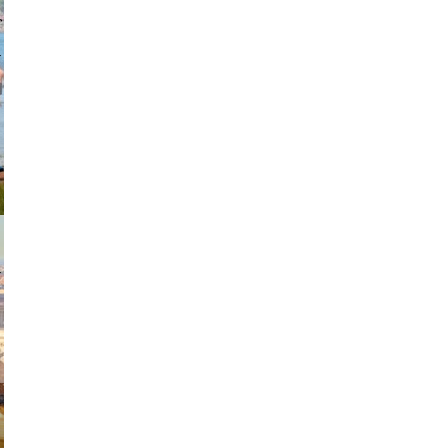
johansson
exanton