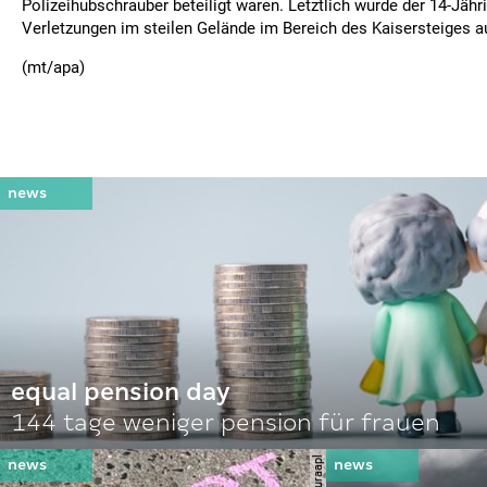
Polizeihubschrauber beteiligt waren. Letztlich wurde der 14-Jähr
Verletzungen im steilen Gelände im Bereich des Kaisersteiges a
(mt/apa)
equal pension day
144 tage weniger pension für frauen