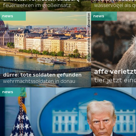
feuerwehren im großeinsatz
wasservögel als q
© shutterstock.com | alexanton
affe verletz
dürre: tote soldaten gefunden
tier jetzt ei
wehrmachtssoldaten in donau