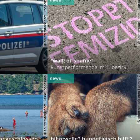
© shutterstock.com | robson90
© shutterstock.com | l
"walk of shame"
kunstperformance im 1. bezirk
© shutterstock.com | lasse johansson
© shutterstock.com | 
ee geschlossen
hitzewelle? hundefleisch hilft?