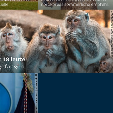
uelle
nordkoreas sommerliche empfehlungen
© shutterstock.com | do
t 18 leute!
ngefangen
© shutterstock.com | joshua sukoff