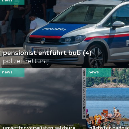
pensionist entführt bub (4)
polizei-rettung
© shutterstock.com | john d sirlin
unwetter verwüsten salzburg
nächster bades