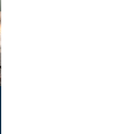
muephoto