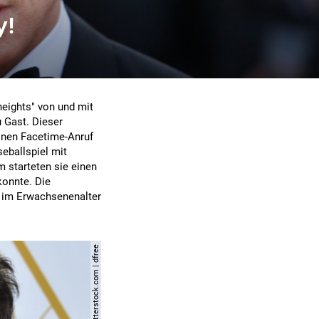
y!
heights" von und mit
u Gast. Dieser
einen Facetime-Anruf
seballspiel mit
m starteten sie einen
konnte. Die
h im Erwachsenenalter
© shutterstock.com | dfree