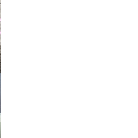
auraapl
asmit17