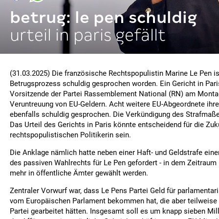
betrug: le pen schuldig
urteil in paris gefällt
(31.03.2025) Die französische Rechtspopulistin Marine Le Pen is
Betrugsprozess schuldig gesprochen worden. Ein Gericht in Paris
Vorsitzende der Partei Rassemblement National (RN) am Mont
Veruntreuung von EU-Geldern. Acht weitere EU-Abgeordnete ihre
ebenfalls schuldig gesprochen. Die Verkündigung des Strafmaß
Das Urteil des Gerichts in Paris könnte entscheidend für die Zuk
rechtspopulistischen Politikerin sein.
Die Anklage nämlich hatte neben einer Haft- und Geldstrafe eine
des passiven Wahlrechts für Le Pen gefordert - in dem Zeitraum 
mehr in öffentliche Ämter gewählt werden.
Zentraler Vorwurf war, dass Le Pens Partei Geld für parlamentar
vom Europäischen Parlament bekommen hat, die aber teilweise o
Partei gearbeitet hätten. Insgesamt soll es um knapp sieben Mil