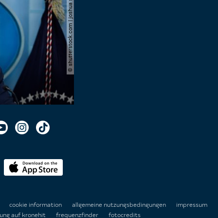
© shutterstock.com | joshua sukoff
n
cookie information
allgemeine nutzungsbedingungen
impressum
ung auf kronehit
frequenzfinder
fotocredits