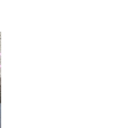
auraapl
asmit17