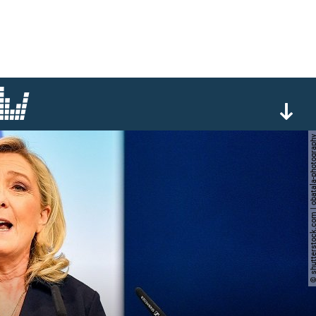
© shutterstock.com | obatala-p