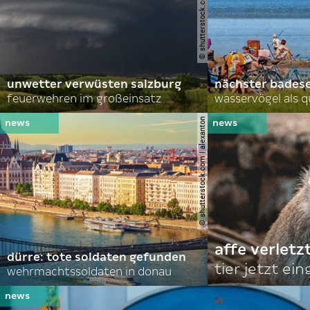
© shutterstock.com | john d sirlin
unwetter verwüsten salzburg
nächster bades
feuerwehren im großeinsatz
wasservögel als q
© shutterstock.com | alexanton
affe verletz
dürre: tote soldaten gefunden
tier jetzt ei
wehrmachtssoldaten in donau