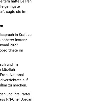
eitern hatte Le Pen
ie geringste
n", sagte sie im
en
lsspruch in Kraft zu
n höherer Instanz.
tswahl 2027
Abgeordnete im
rsch und im
 kürzlich
Front National
 verzichtete auf
ählbar zu machen.
den und ihre Partei
dass RN-Chef Jordan