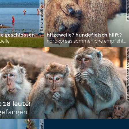
© shutterstock.com | lasse johansson
ee geschlossen
hitzewelle? hundefleisch hilft?
uelle
nordkoreas sommerliche empfehlungen
© shutterstock.com | do
t 18 leute!
ngefangen