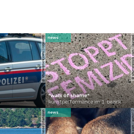
© shutterstock.com | robson90
© shutterstock.com | l
"walk of shame"
kunstperformance im 1. bezirk
© shutterstock.com | 