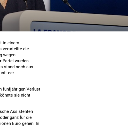
t in einem
 verurteilte die
ag wegen
r Partei wurden
es stand noch aus.
unft der
n fünfjährigen Verlust
könnte sie nicht
ische Assistenten
der ganz für die
lionen Euro gehen. In