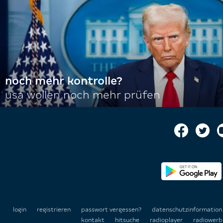
noch mehr kontrolle?
usa wollen noch mehr prüfen
login
registrieren
passwort vergessen?
datenschutzinformatio
kontakt
hitsuche
radioplayer
radiowerb