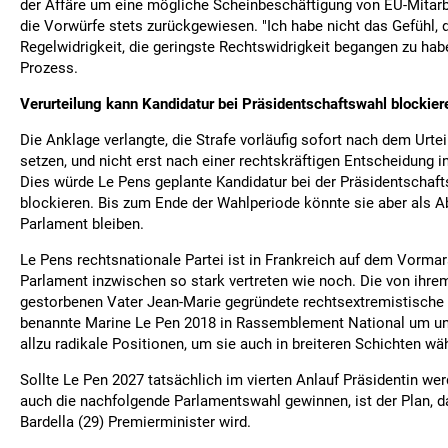
der Affäre um eine mögliche Scheinbeschäftigung von EU-Mitarb
die Vorwürfe stets zurückgewiesen. "Ich habe nicht das Gefühl, d
Regelwidrigkeit, die geringste Rechtswidrigkeit begangen zu habe
Prozess.
Verurteilung kann Kandidatur bei Präsidentschaftswahl blockier
Die Anklage verlangte, die Strafe vorläufig sofort nach dem Urtei
setzen, und nicht erst nach einer rechtskräftigen Entscheidung i
Dies würde Le Pens geplante Kandidatur bei der Präsidentschaf
blockieren. Bis zum Ende der Wahlperiode könnte sie aber als 
Parlament bleiben.
Le Pens rechtsnationale Partei ist in Frankreich auf dem Vorma
Parlament inzwischen so stark vertreten wie noch. Die von ihrem
gestorbenen Vater Jean-Marie gegründete rechtsextremistische 
benannte Marine Le Pen 2018 in Rassemblement National um und
allzu radikale Positionen, um sie auch in breiteren Schichten w
Sollte Le Pen 2027 tatsächlich im vierten Anlauf Präsidentin wer
auch die nachfolgende Parlamentswahl gewinnen, ist der Plan, 
Bardella (29) Premierminister wird.