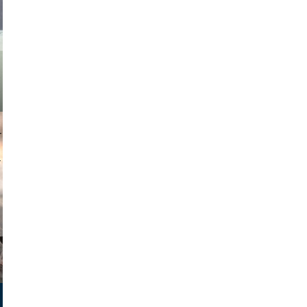
muephoto