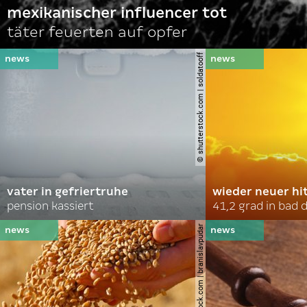
mexikanischer influencer tot
täter feuerten auf opfer
© shutterstock.com | soldatooff
vater in gefriertruhe
wieder neuer hi
pension kassiert
41,2 grad in bad
© shutterstock.com | branislavpudar