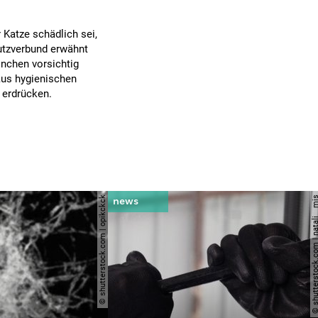
 Katze schädlich sei,
utzverbund erwähnt
nchen vorsichtig
 aus hygienischen
 erdrücken.
© shutterstock.com | opikckck
© shutterstock.com | nata