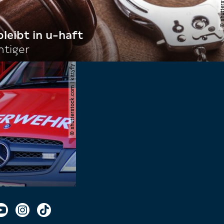
bleibt in u-haft
htiger
© shutterstock.com | kittyfly