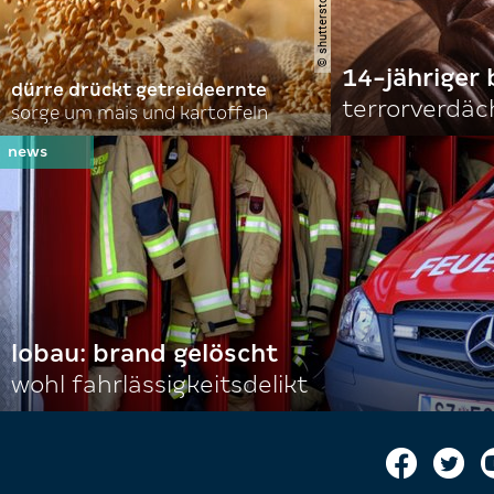
14-jähriger 
dürre drückt getreideernte
terrorverdäc
sorge um mais und kartoffeln
lobau: brand gelöscht
wohl fahrlässigkeitsdelikt