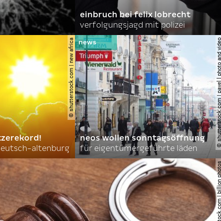
einbruch bei felix lobrecht
verfolgungsjagd mit polizei
© shutterstock.com | new africa
© shutterstock.com | pavel l phot
tzerekord!
neos wollen sonntagsöffnung
 deutsch-altenburg
für eigentümergeführte läden
© shutterstock.com | billi