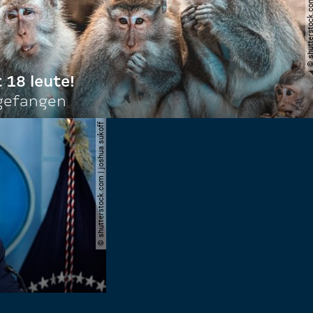
© shutterstock.com | do
t 18 leute!
ngefangen
© shutterstock.com | joshua sukoff