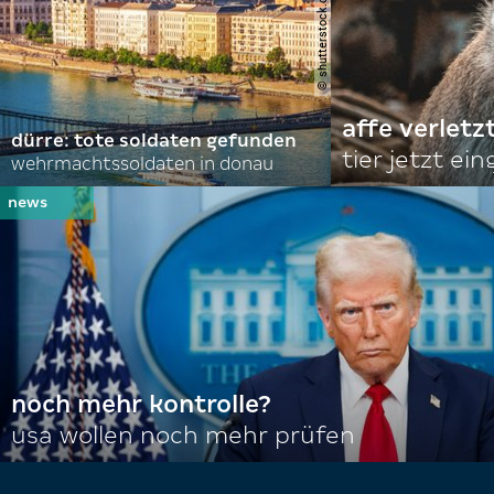
© shutterstock.com | alexanton
affe verletz
dürre: tote soldaten gefunden
tier jetzt ei
wehrmachtssoldaten in donau
noch mehr kontrolle?
usa wollen noch mehr prüfen