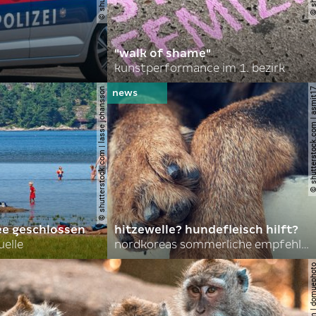
"walk of shame"
kunstperformance im 1. bezirk
© shutterstock.com | lasse johansson
© shutterstock.com | 
ee geschlossen
hitzewelle? hundefleisch hilft?
uelle
nordkoreas sommerliche empfehlungen