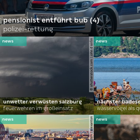
pensionist entführt bub (4)
polizei-rettung
© shutterstock.com | john d sirlin
unwetter verwüsten salzburg
nächster bades
feuerwehren im großeinsatz
wasservögel als q