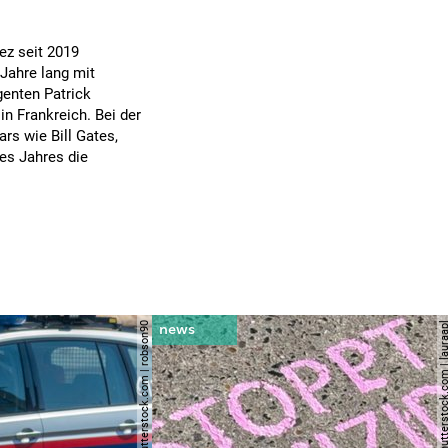
ez seit 2019
Jahre lang mit
enten Patrick
n Frankreich. Bei der
rs wie Bill Gates,
es Jahres die
© shutterstock.com | robson90
© shutterstock.com | l