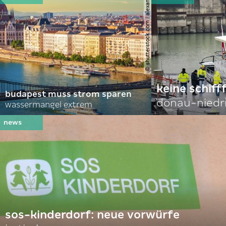
© shutterstock.com | alexanton
keine schiff
budapest muss strom sparen
donau-niedr
wassermangel extrem
sos-kinderdorf: neue vorwürfe