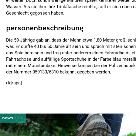
er weiter. Doch schon wenige Minuten später kehrte er wieder z
Wasser. Als sie ihm ihre Trinkflasche reichte, soll er sich dann
Geschlecht gegossen haben.
personenbeschreibung
Die 59-Jährige gab an, dass der Mann etwa 1,80 Meter groß, schl
war. Er dürfte 40 bis 50 Jahre alt sein und sprach mit steirische
aus Spielberg sein und trug unter anderem einen Fahrradhelm, e
Fahrradhose und auffällige Sportschuhe in der Farbe blau metall
mit einem Mountainbike. Hinweise können bei der Polizeiinspekti
der Nummer 059133/6310 bekannt gegeben werden.
(fd/apa)