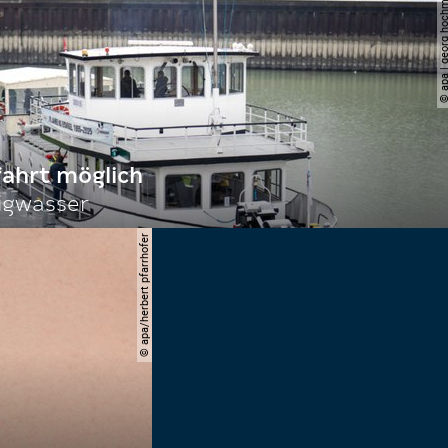
© apa | georg ho
fahrt möglich
igwasser
© apa/herbert pfarrhofer