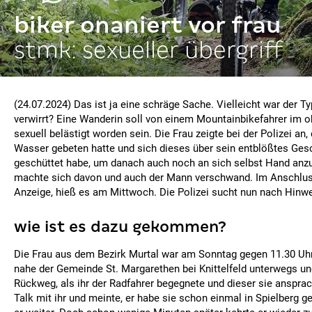
biker onaniert vor frau
stmk: sexueller übergriff
(24.07.2024) Das ist ja eine schräge Sache. Vielleicht war der Ty
verwirrt? Eine Wanderin soll von einem Mountainbikefahrer im o
sexuell belästigt worden sein. Die Frau zeigte bei der Polizei an,
Wasser gebeten hatte und sich dieses über sein entblößtes Gesc
geschüttet habe, um danach auch noch an sich selbst Hand anzu
machte sich davon und auch der Mann verschwand. Im Anschluss
Anzeige, hieß es am Mittwoch. Die Polizei sucht nun nach Hinw
wie ist es dazu gekommen?
Die Frau aus dem Bezirk Murtal war am Sonntag gegen 11.30 Uh
nahe der Gemeinde St. Margarethen bei Knittelfeld unterwegs u
Rückweg, als ihr der Radfahrer begegnete und dieser sie anspra
Talk mit ihr und meinte, er habe sie schon einmal in Spielberg 