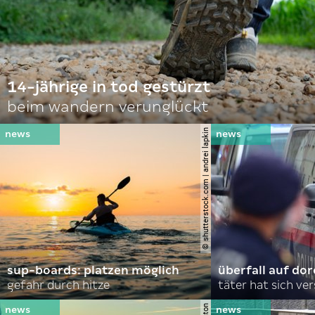
14-jährige in tod gestürzt
beim wandern verunglückt
© shutterstock.com | andrei lapkin
sup-boards: platzen möglich
überfall auf d
gefahr durch hitze
täter hat sich ve