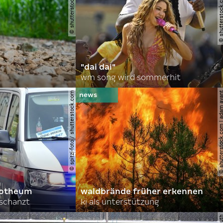
© shutterstock.com | a.
"dai dai"
wm song wird sommerhit
© spitzi-foto / shutterstock.com
© shutterstock.com | ad
orotheum
waldbrände früher erkennen
rschanzt
ki als unterstützung