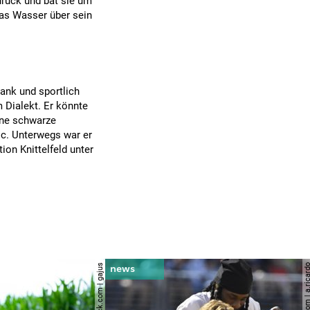
urück und bat sie um
 das Wasser über sein
ank und sportlich
m Dialekt. Er könnte
ine schwarze
ic. Unterwegs war er
on Knittelfeld unter
© shutterstock.com | gajus