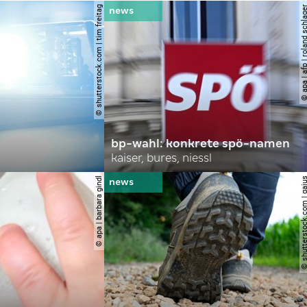
© shutterstock.com | tim freitag
© apa | afp | roland s
bp-wahl: konkrete spö-namen
kaiser, bures, niessl
© apa | barbara gindl
© shutterstock.com |