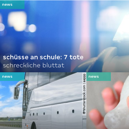
schüsse an schule: 7 tote
schreckliche bluttat
© shutterstock.com | aappp