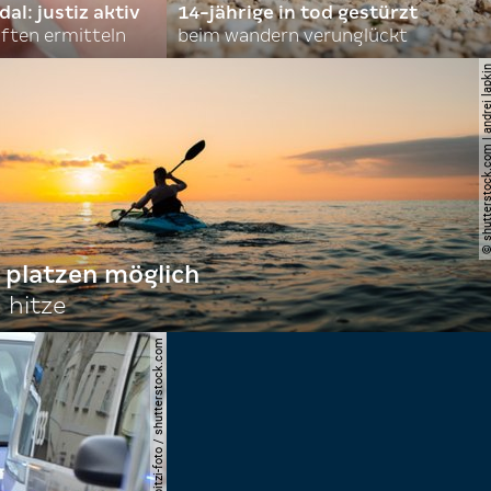
l: justiz aktiv
14-jährige in tod gestürzt
ften ermitteln
beim wandern verunglückt
© shutterstock.com | andre
 platzen möglich
 hitze
© spitzi-foto / shutterstock.com