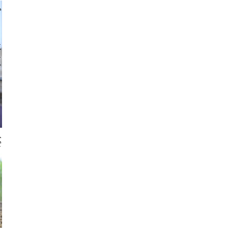
chlager
 gajus