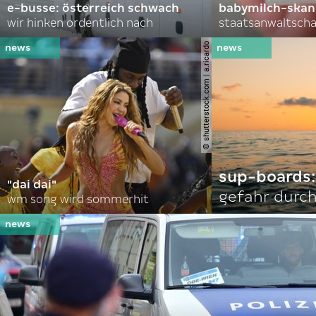
e-busse: österreich schwach
babymilch-skanda
wir hinken ordentlich nach
staatsanwaltscha
© shutterstock.com | a.ricardo
sup-boards:
"dai dai"
gefahr durch
wm song wird sommerhit