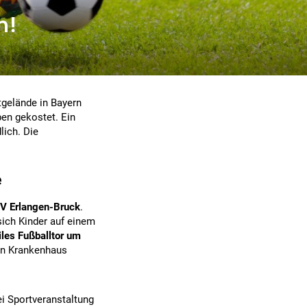
n!
tgelände in Bayern
en gekostet. Ein
lich. Die
e
SV Erlangen-Bruck
.
sich Kinder auf einem
iles Fußballtor um
ein Krankenhaus
ei Sportveranstaltung