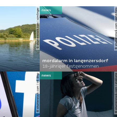
© shutterstock.com | simlinger
© shutterstock.com | spi
mordalarm in langenzersdorf
18-jähriger festgenommen
© shutterstock.com | ink drop
© shutterstock.com | s