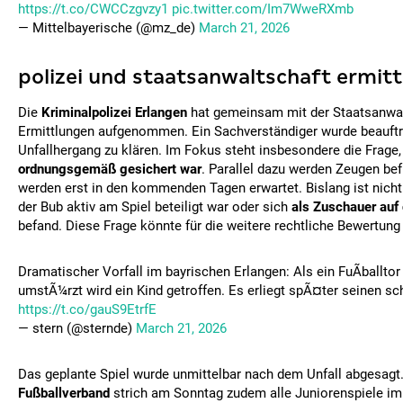
https://t.co/CWCCzgvzy1
pic.twitter.com/Im7WweRXmb
— Mittelbayerische (@mz_de)
March 21, 2026
polizei und staatsanwaltschaft ermitt
Die
Kriminalpolizei Erlangen
hat gemeinsam mit der Staatsanwal
Ermittlungen aufgenommen. Ein Sachverständiger wurde beauftr
Unfallhergang zu klären. Im Fokus steht insbesondere die Frage
ordnungsgemäß gesichert war
. Parallel dazu werden Zeugen bef
werden erst in den kommenden Tagen erwartet. Bislang ist nicht 
der Bub aktiv am Spiel beteiligt war oder sich
als Zuschauer auf
befand. Diese Frage könnte für die weitere rechtliche Bewertung 
Dramatischer Vorfall im bayrischen Erlangen: Als ein FuÃballtor
umstÃ¼rzt wird ein Kind getroffen. Es erliegt spÃ¤ter seinen s
https://t.co/gauS9EtrfE
— stern (@sternde)
March 21, 2026
Das geplante Spiel wurde unmittelbar nach dem Unfall abgesagt
Fußballverband
strich am Sonntag zudem alle Juniorenspiele im 