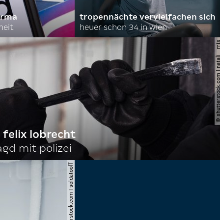
irma
tropennächte vervielfachen sich
heit
heuer schon 34 in wien
© shutterstock.com | nata
 felix lobrecht
gd mit polizei
© shutterstock.com | soldatooff