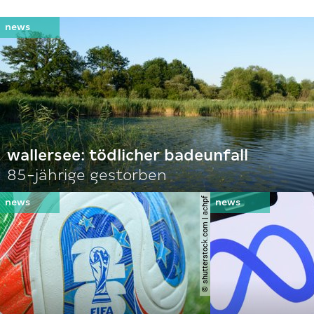
wallersee: tödlicher badeunfall
85-jährige gestorben
© shutterstock.com | achpf