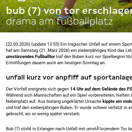
bub (7) von tor erschlage
drama am fußballplatz
(22.03.2026) (update 13:55) Ein tragischer Unfall auf einem Spor
hat am Samstag (21. März 2026) ein siebenjähriges Kind das Leb
umstürzendes Fußballtor
traf den Buben kurz vor Spielbeginn töd
Ermittlungen dauern auch am heutigen Sonntag an.
unfall kurz vor anpfiff auf sportanlag
Der Vorfall ereignete sich gegen
14 Uhr auf dem Gelände des F
Während sich Mannschaften auf ein Spiel vorbereiteten, hielten 
Nebenplatz auf. Aus bislang ungeklärter Ursache
kippte ein mob
und traf den siebenjährigen Buben. Er wurde schwer verletzt in 
gebracht, wo er wenig später verstarb.
Bub (7) stirbt in Erlangen nach Unfall mit umstÃ¼rzendem Tor b