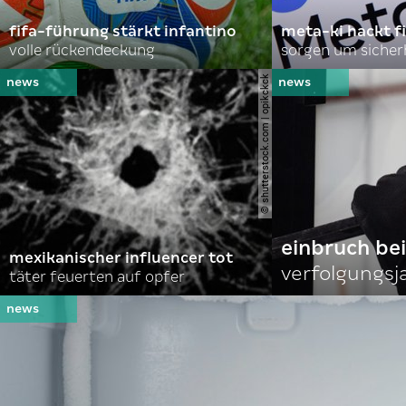
fifa-führung stärkt infantino
meta-ki hackt f
volle rückendeckung
sorgen um sicher
© shutterstock.com | opikckck
einbruch bei
mexikanischer influencer tot
verfolgungsja
täter feuerten auf opfer