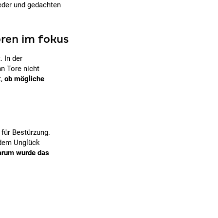
eder und gedachten
oren im fokus
 In der
n Tore nicht
t,
ob mögliche
 für Bestürzung.
u dem Unglück
rum wurde das