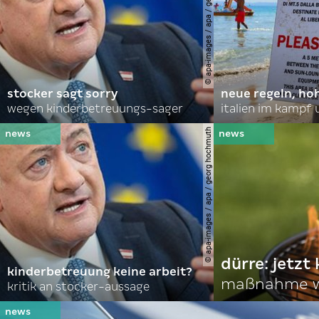
© apa-images / apa / georg hochmuth
stocker sagt sorry
neue regeln, ho
wegen kinderbetreuungs-sager
italien im kampf 
© apa-images / apa / georg hochmuth
dürre: jetzt
kinderbetreuung keine arbeit?
maßnahme w
kritik an stocker-aussage