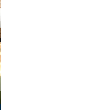
v radin
tian duda