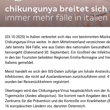
chikungunya breitet sich
immer mehr fälle in italien
(03.10.2025) In Italien verbreitet sich das von bestimmten Mück
Chikungunya-Virus weiter. In dem Mittelmeerland verzeichnen d
Jahr bereits 364 Fälle, wie aus Daten des nationalen Gesundheit
hervorgeht (Datenstand 30. September). Ein Großteil der Infek
in den bei Touristen beliebten Regionen Emilia-Romagna und Ve
Italiens gemeldet.
Meist handelt es sich den ISS-Daten zufolge um lokale Anstecku
Infektionen, die nicht auf Auslandsreisen zurückzuführen sind.
wurden bei Reiserückkehrern registriert.
Übertragen wird das Chikungunya-Virus hauptsächlich von der A
Tigermücke (Aedes albopictus). Sie kommt nach Angaben des 
Zentrums für die Prävention und die Kontrolle von Krankheiten (
16 europäischen Ländern vor, darunter Österreich.