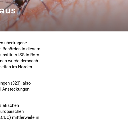
 aus
en übertragene
ie Behörden in diesem
sinstituts ISS in Rom
tionen wurde demnach
netien im Norden
ngen (323), also
 41 Ansteckungen
siatischen
Europäischen
ECDC) mittlerweile in