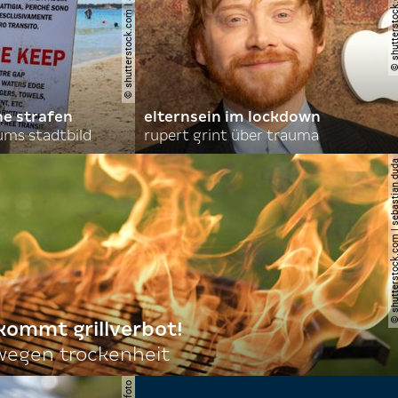
© shutterstock.com | alexandre.rosa
© shutterstock.com | le
he strafen
elternsein im lockdown
ums stadtbild
rupert grint über trauma
© shutterstock.com | sebas
 kommt grillverbot!
egen trockenheit