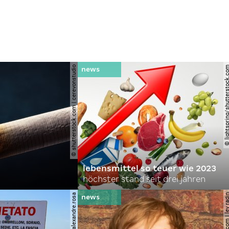
© shutterstock.com | cerevonstudio
© lightspring/shutterst
lebensmittel so teuer wie 2023
höchster stand seit drei jahren