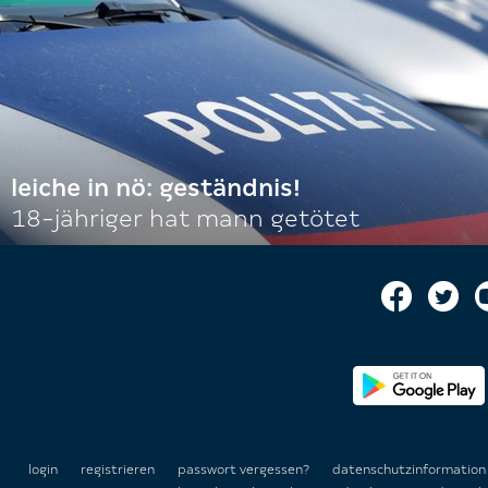
leiche in nö: geständnis!
18-jähriger hat mann getötet
login
registrieren
passwort vergessen?
datenschutzinformatio