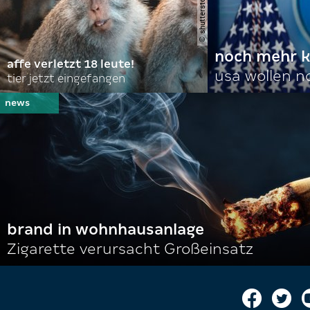
noch mehr k
affe verletzt 18 leute!
usa wollen 
tier jetzt eingefangen
brand in wohnhausanlage
Zigarette verursacht Großeinsatz