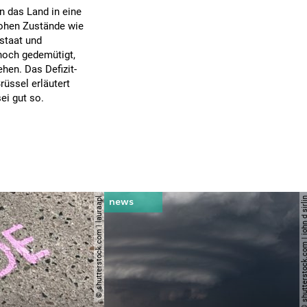
n das Land in eine
ohen Zustände wie
lstaat und
noch gedemütigt,
hen. Das Defizit-
üssel erläutert
ei gut so.
© shutterstock.com | lauraapl
© shutterstock.com | john 