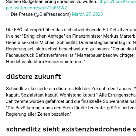
Sachen Budgetsanierung sprechen zu wollen.
https://t.co/Kkm
pic.twitter.com/ws77TpBMW2
— Die Presse (@DiePressecom)
March 27, 2025
Die FPÖ ist empört über das sich abzeichnende EU-Defizitverfah
In einer "Dringlichen Anfrage" an Finanzminister Markus Marter
Generalsekretär Michael Schnedlitz Donnerstagnachmittag im Nat
Regierung sei, sich selbst besachwaltern zu lassen: "Genau das i
Fachausdruck Defizitverfahren ist." Marterbauer beschwichtigte:
Handelns bleibt im Finanzministerium."
düstere zukunft
Schnedlitz skizzierte ein düsteres Bild der Zukunft des Landes: 
kaputt, Sozialstaat kaputt, Wohlstand kaputt." Alle Errungensch
Jahrzehnte würden gefährdet und die finanzielle Souveränität na
"Die Bevölkerung muss den Preis für die teuerste, größte und zu
Regierung aller Zeiten bezahlen."
schnedlitz sieht existenzbedrohende s