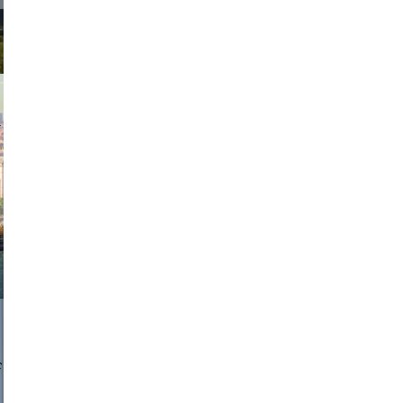
exanton
a sukoff