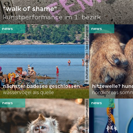
"walk of shame"
kunstperformance im 1. bezirk
© shutterstock.com | lasse johansson
nächster badesee geschlossen
hitzewelle? hund
wasservögel als quelle
© shutterstock.com | domuephoto