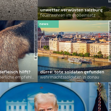
unwetter verwüsten salzburg
feuerwehren im großeinsatz
© shutterstock.com | asmit17
© shutterstock.com | al
efleisch hilft?
dürre: tote soldaten gefunden
nordkoreas sommerliche empfehlungen
wehrmachtssoldaten in donau
© shutterstock.com | joshu