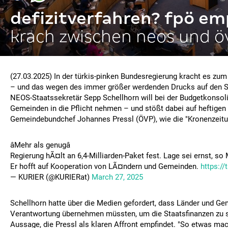
defizitverfahren? fpö em
krach zwischen neos und ö
(27.03.2025) In der türkis-pinken Bundesregierung kracht es zum
– und das wegen des immer größer werdenden Drucks auf den S
NEOS-Staatssekretär Sepp Schellhorn will bei der Budgetkonsoli
Gemeinden in die Pflicht nehmen – und stößt dabei auf heftigen
Gemeindebundchef Johannes Pressl (ÖVP), wie die "Kronenzeitun
âMehr als genugâ
Regierung hÃ¤lt an 6,4-Milliarden-Paket fest. Lage sei ernst, so 
Er hofft auf Kooperation von LÃ¤ndern und Gemeinden.
https:/
— KURIER (@KURIERat)
March 27, 2025
Schellhorn hatte über die Medien gefordert, dass Länder und G
Verantwortung übernehmen müssten, um die Staatsfinanzen zu st
Aussage, die Pressl als klaren Affront empfindet. "So etwas mac