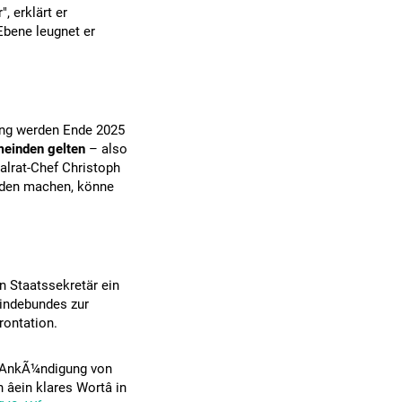
, erklärt er
bene leugnet er
ung werden Ende 2025
meinden gelten
– also
alrat-Chef Christoph
lden machen, könne
n Staatssekretär ein
indebundes zur
rontation.
e AnkÃ¼ndigung von
ein klares Wortâ in