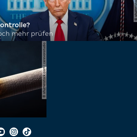
ontrolle?
noch mehr prüfen
© shutterstock.com | cerevonstudio