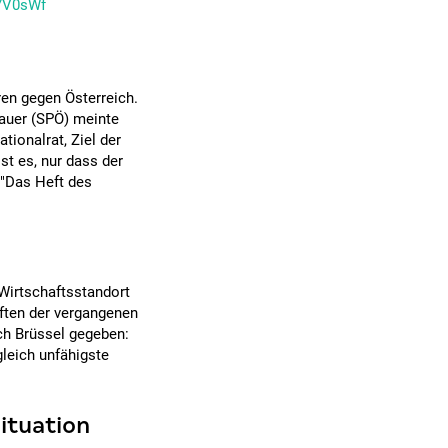
u7V0sWf
ren gegen Österreich.
bauer (SPÖ) meinte
ionalrat, Ziel der
st es, nur dass der
 "Das Heft des
"Wirtschaftsstandort
aften der vergangenen
ch Brüssel gegeben:
gleich unfähigste
ituation