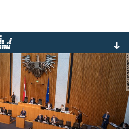
© apa | georg ho