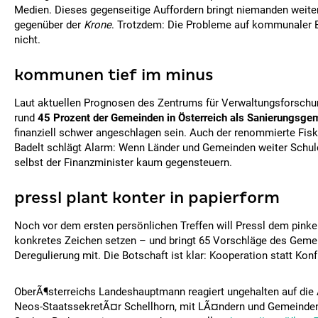
Medien. Dieses gegenseitige Auffordern bringt niemanden weiter"
gegenüber der
Krone
. Trotzdem: Die Probleme auf kommunaler E
nicht.
kommunen tief im minus
Laut aktuellen Prognosen des Zentrums für Verwaltungsforsch
rund
45 Prozent der Gemeinden in Österreich als Sanierungsge
finanziell schwer angeschlagen sein. Auch der renommierte Fisk
Badelt schlägt Alarm: Wenn Länder und Gemeinden weiter Schu
selbst der Finanzminister kaum gegensteuern.
pressl plant konter in papierform
Noch vor dem ersten persönlichen Treffen will Pressl dem pinke
konkretes Zeichen setzen – und bringt 65 Vorschläge des Geme
Deregulierung mit. Die Botschaft ist klar: Kooperation statt Konf
OberÃ¶sterreichs Landeshauptmann reagiert ungehalten auf di
Neos-StaatssekretÃ¤r Schellhorn, mit LÃ¤ndern und Gemeinden â