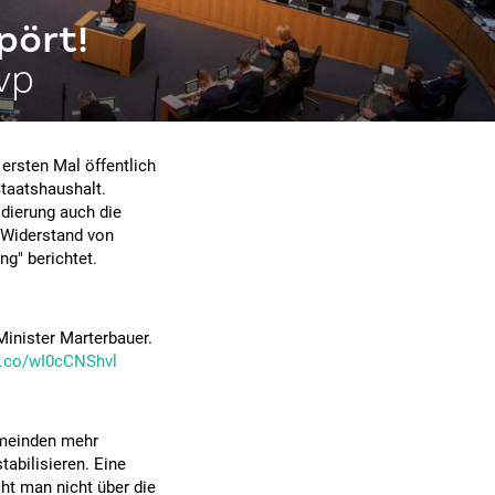
pört!
vp
 ersten Mal öffentlich
taatshaushalt.
dierung auch die
 Widerstand von
g" berichtet.
Minister Marterbauer.
/t.co/wI0cCNShvl
emeinden mehr
abilisieren. Eine
ht man nicht über die