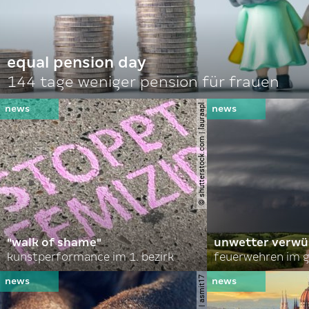
equal pension day
144 tage weniger pension für frauen
© shutterstock.com | lauraapl
"walk of shame"
unwetter verwü
kunstperformance im 1. bezirk
feuerwehren im g