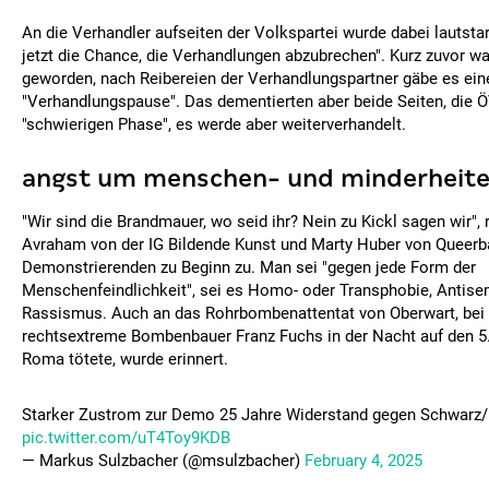
An die Verhandler aufseiten der Volkspartei wurde dabei lautstark
jetzt die Chance, die Verhandlungen abzubrechen". Kurz zuvor wa
geworden, nach Reibereien der Verhandlungspartner gäbe es ein
"Verhandlungspause". Das dementierten aber beide Seiten, die 
"schwierigen Phase", es werde aber weiterverhandelt.
angst um menschen- und minderheite
"Wir sind die Brandmauer, wo seid ihr? Nein zu Kickl sagen wir", 
Avraham von der IG Bildende Kunst und Marty Huber von Queer
Demonstrierenden zu Beginn zu. Man sei "gegen jede Form der
Menschenfeindlichkeit", sei es Homo- oder Transphobie, Antis
Rassismus. Auch an das Rohrbombenattentat von Oberwart, bei
rechtsextreme Bombenbauer Franz Fuchs in der Nacht auf den 5.
Roma tötete, wurde erinnert.
Starker Zustrom zur Demo 25 Jahre Widerstand gegen Schwarz/
pic.twitter.com/uT4Toy9KDB
— Markus Sulzbacher (@msulzbacher)
February 4, 2025