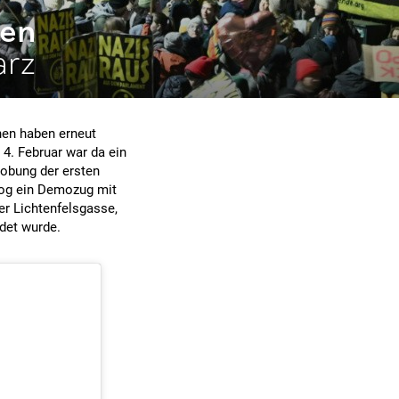
nen
arz
hen haben erneut
4. Februar war da ein
lobung der ersten
zog ein Demozug mit
er Lichtenfelsgasse,
det wurde.