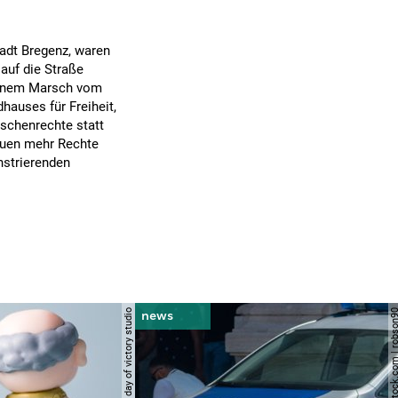
adt Bregenz, waren
auf die Straße
 einem Marsch vom
auses für Freiheit,
nschenrechte statt
auen mehr Rechte
nstrierenden
© shutterstock.com | r