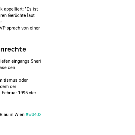
 appelliert: "Es ist
ren Gerüchte laut
e
ÖVP sprach von einer
nrechte
riefen eingangs Sheri
base den
emitismus oder
 dem der
 Februar 1995 vier
Blau in Wien
#w0402