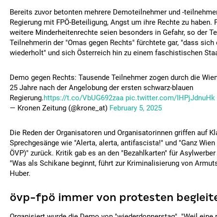
Bereits zuvor betonten mehrere Demoteilnehmer und -teilnehmeri
Regierung mit FPÖ-Beteiligung, Angst um ihre Rechte zu haben. F
weitere Minderheitenrechte seien besonders in Gefahr, so der Te
Teilnehmerin der "Omas gegen Rechts" fürchtete gar, "dass sich
wiederholt" und sich Österreich hin zu einem faschistischen Sta
Demo gegen Rechts: Tausende Teilnehmer zogen durch die Wiene
25 Jahre nach der Angelobung der ersten schwarz-blauen
Regierung.
https://t.co/VbUG692zaa
pic.twitter.com/IHPjJdnuHk
— Kronen Zeitung (@krone_at)
February 5, 2025
Die Reden der Organisatoren und Organisatorinnen griffen auf Kl
Sprechgesänge wie "Alerta, alerta, antifascista!" und "Ganz Wien
ÖVP)" zurück. Kritik gab es an den "Bezahlkarten" für Asylwerber
"Was als Schikane beginnt, führt zur Kriminalisierung von Armut
Huber.
övp-fpö immer von protesten begleit
Organisiert wurde die Demo von "wiederdonnerstag". "Weil eine