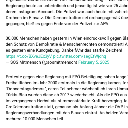
Regierung heute so unterirdisch und jenseitig ist wie vor 25 Jahr
deren Instagram-Account. Die Polizei war auch heute mit zahlr
Drohnen im Einsatz. Die Demonstration sei ordnungsgemäß übe
gegangen, hieß es gegen Ende von der Polizei zur APA.
30.000 Menschen haben gestern in Wien eindrucksvoll gegen Bl
den Schutz von Demokratie & Menschenrechten demonstriert! Â
es gestern eine Kundgebung. Danke fÃ¼r das starke Zeichen!
https://t.co/BXveJEx3yV
pic.twitter.com/segEtWjdnq
— SOS Mitmensch (@sosmitmensch)
February 5, 2025
Proteste gegen eine Regierung mit FPÖ-Beteiligung haben lange T
Freiheitlichen im Jahr 2000 erstmals in die Regierung kamen, for
"Donnerstagsdemos", deren Teilnehmer wöchentlich ihren Unmu
Türkis-Blau wurden diese ab 2017 wiederbelebt. Als die FPÖ aus
im vergangenen Herbst als stimmenstärkste Kraft hervorging, fa
Großdemonstration statt, genauso als Anfang Jänner die ÖVP in
Regierungsverhandlungen mit den Blauen eintrat. An beiden Ve
mehrere 10.000 Menschen teil.