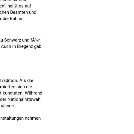
en", heißt es auf
eichen Beamten und
r die Bühne
au-Schwarz und fÃ¼r
 Auch in Bregenz gab
radition. Als die
mierten sich die
t kundtaten. Während
 der Nationalratswahl
nd eine
ranstaltungen nahmen