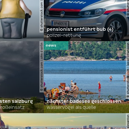
© shutterstock.com | day of victory studio
pensionist entführt bub (4)
polizei-rettung
© shutterstock.com | john d sirlin
© shutterstock.com | lasse 
sten salzburg
nächster badesee geschlossen
roßeinsatz
wasservögel als quelle