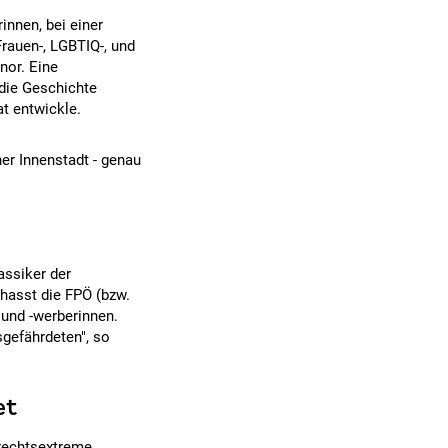
nnen, bei einer
rauen-, LGBTIQ-, und
nor. Eine
 die Geschichte
at entwickle.
r Innenstadt - genau
assiker der
 hasst die FPÖ (bzw.
 und -werberinnen.
sgefährdeten", so
et
 rechtsextreme