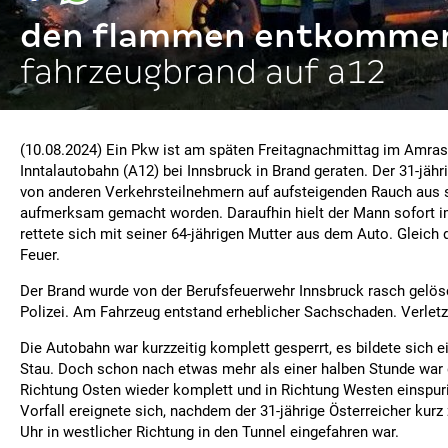
den flammen entkomme
fahrzeugbrand auf a12
(10.08.2024) Ein Pkw ist am späten Freitagnachmittag im Amras
Inntalautobahn (A12) bei Innsbruck in Brand geraten. Der 31-jähr
von anderen Verkehrsteilnehmern auf aufsteigenden Rauch aus
aufmerksam gemacht worden. Daraufhin hielt der Mann sofort i
rettete sich mit seiner 64-jährigen Mutter aus dem Auto. Gleich 
Feuer.
Der Brand wurde von der Berufsfeuerwehr Innsbruck rasch gelösc
Polizei. Am Fahrzeug entstand erheblicher Sachschaden. Verlet
Die Autobahn war kurzzeitig komplett gesperrt, es bildete sich e
Stau. Doch schon nach etwas mehr als einer halben Stunde war 
Richtung Osten wieder komplett und in Richtung Westen einspuri
Vorfall ereignete sich, nachdem der 31-jährige Österreicher kurz
Uhr in westlicher Richtung in den Tunnel eingefahren war.