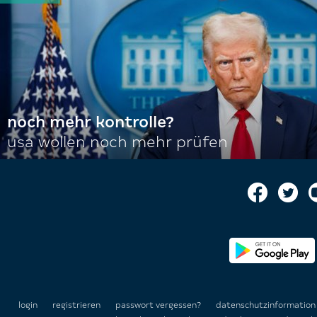
noch mehr kontrolle?
usa wollen noch mehr prüfen
login
registrieren
passwort vergessen?
datenschutzinformatio