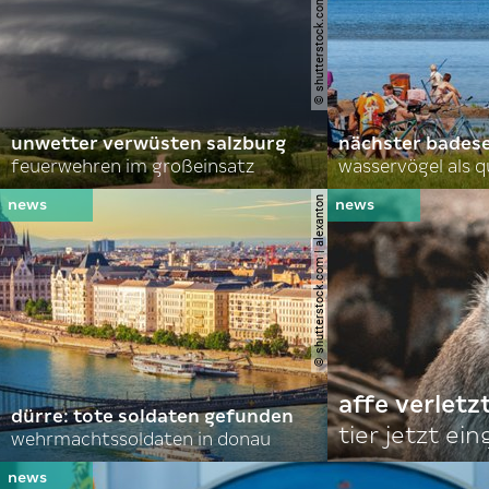
© shutterstock.com | john d sirlin
unwetter verwüsten salzburg
nächster bades
feuerwehren im großeinsatz
wasservögel als q
© shutterstock.com | alexanton
affe verletz
dürre: tote soldaten gefunden
tier jetzt ei
wehrmachtssoldaten in donau