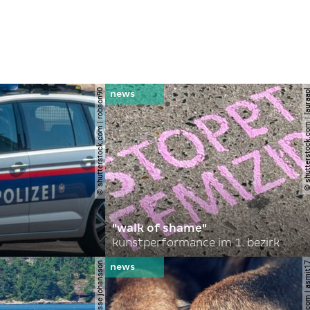
© shutterstock.com | robson90
© shutterstock.com | l
"walk of shame"
kunstperformance im 1. bezirk