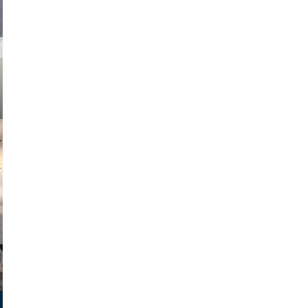
asmit17
muephoto