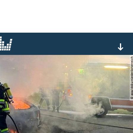
© apa/doku-niederöst