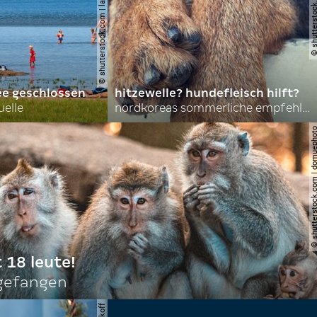
© shutterstock.com | lasse johansson
© shutterstock.com | 
ee geschlossen
hitzewelle? hundefleisch hilft?
uelle
nordkoreas sommerliche empfehlungen
© shutterstock.com | do
t 18 leute!
ngefangen