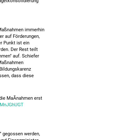
dgetkonsolidierung
n Maßnahmen immerhin
er auf Förderungen,
r Punkt ist ein
den. Der Rest teilt
men" auf. Schiefer
e Maßnahmen
 Bildungskarenz
ssen, dass diese
die MaÃnahmen erst
/29MnJGhUGT
g" gegossen werden,