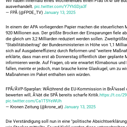
Wir haben innerhalb eines Wochenendes einen Pfad fÃ¼r die Bu
ausverhandelt.
pic.twitter.com/Y7YhSDja3f
— FPÃ (@FPOE_TV)
January 13, 2025
In einem der APA vorliegenden Papier machen die steuerliche
920 Millionen aus. Der größte Brocken der Einsparungen fiele ab
die gleich um 3,2 Milliarden reduziert werden sollen. Zweitgrößte
"Stabilitätsbeitrag" der Bundesministerien in Höhe von 1,1 Milliar
sich auf Ausgabeneffizienz durch Reformen und "weitere Maßnah
erklärte, dass man erst ab Donnerstag öffentlich über geplant
informieren werde. Auf Fragen, ob wie erwartet Klimabonus und
fallen, meinte er jedoch, man brauche keine Glaskugel, um zu wi
Maßnahmen im Paket enthalten sein würden.
FPÃ/ÃVP-Sparplan: WÃ¤hrend die EU-Kommission in BrÃ¼ssel 
bewerten will, Ã¼bt die SPÃ bereits scharfe Kritik.
https://t.co
pic.twitter.com/Ca1T5YeWUh
— Kronen Zeitung (@krone_at)
January 13, 2025
Die Verständigung soll nun in eine "politische Absichtserklärun