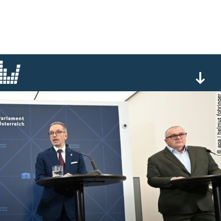
© apa | helmut foh