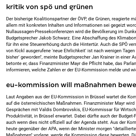
kritik von spö und grünen
Der bisherige Koalitionspartner der ÖVP, die Grünen, reagierte m
allem mit konkreten Inhalten und Informationen sei gegeizt wor
Nullaussagen-Pressekonferenzen wird die Bevölkerung im Dunke
Budgetsprecher Jakob Schwarz. Eine Abschaffung des Klimabo
für ihn eine Steuererhöung durch die Hintertür. Auch die SPÖ ver
von Kickl ausgerufene 'neue Ehrlichkeit' ist nach wenigen Tagen
bisher' geworden", meinte Budgetsprecher Jan Krainer in einer
betonte er, dass Finanzminister Mayr die Pflicht habe, das Parla
informieren, welche Zahlen er der EU-Kommission melde und wie
eu-kommission will maßnahmen bewe
Laut Angaben aus der EU-Kommission in Brüssel wartet die Ko
auf die österreichischen Maßnahmen. Finanzminister Mayr wird
Gesprächen mit Valdis Dombrovskis, EU-Kommissar für Wirtscha
Produktivität, in Brüssel erwartet. Dabei dürfte auch der Budget
auch wenn dies nicht offiziell auf der Agenda steht. Aus der Ko
heute gegenüber der APA, wenn der Minister morgen "detaillierte
Maßnahmen" vorlege, werde die Kommission diese bewerten. 