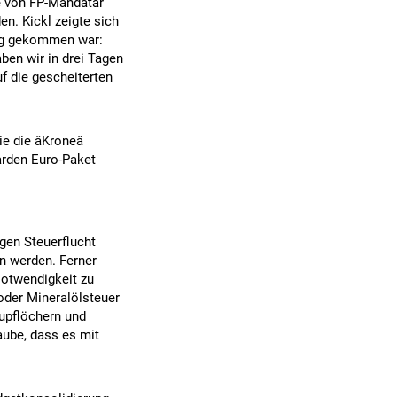
ie von FP-Mandatar
n. Kickl zeigte sich
ung gekommen war:
ben wir in drei Tagen
uf die gescheiterten
die âKroneâ
iarden Euro-Paket
gen Steuerflucht
n werden. Ferner
Notwendigkeit zu
der Mineralölsteuer
lupflöchern und
aube, dass es mit