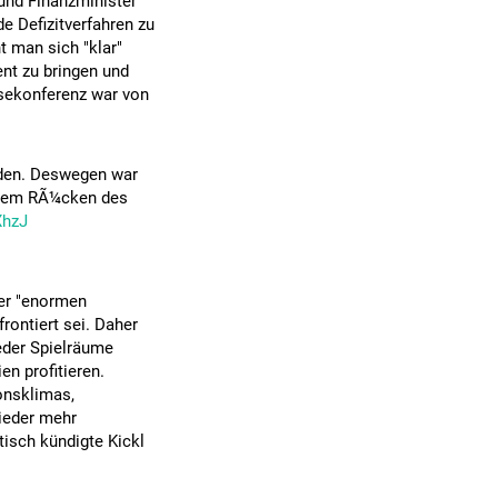
 und Finanzminister
e Defizitverfahren zu
t man sich "klar"
ent zu bringen und
essekonferenz war von
eiden. Deswegen war
f dem RÃ¼cken des
XhzJ
ner "enormen
rontiert sei. Daher
eder Spielräume
n profitieren.
onsklimas,
ieder mehr
isch kündigte Kickl