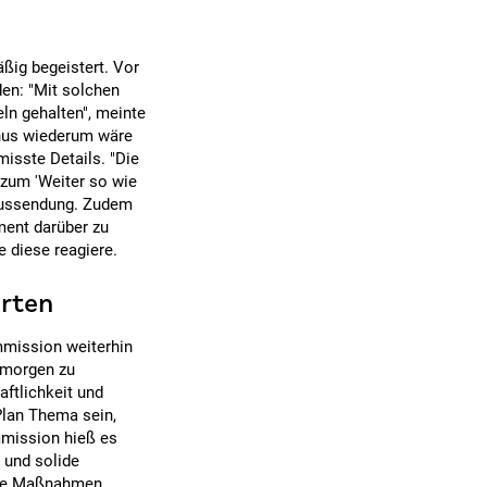
äßig begeistert. Vor
den: "Mit solchen
ln gehalten", meinte
nus wiederum wäre
misste Details. "Die
 zum 'Weiter so wie
 Aussendung. Zudem
ment darüber zu
 diese reagiere.
rten
mmission weiterhin
 morgen zu
ftlichkeit und
-Plan Thema sein,
mmission hieß es
 und solide
Die Maßnahmen