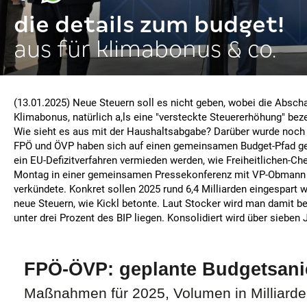
die details zum budget!
aus für klimabonus & co.
(13.01.2025) Neue Steuern soll es nicht geben, wobei die Absch
Klimabonus, natürlich a,ls eine "versteckte Steuererhöhung" be
Wie sieht es aus mit der Haushaltsabgabe? Darüber wurde noch
FPÖ und ÖVP haben sich auf einen gemeinsamen Budget-Pfad ge
ein EU-Defizitverfahren vermieden werden, wie Freiheitlichen-Ch
Montag in einer gemeinsamen Pressekonferenz mit VP-Obmann 
verkündete. Konkret sollen 2025 rund 6,4 Milliarden eingespart
neue Steuern, wie Kickl betonte. Laut Stocker wird man damit be
unter drei Prozent des BIP liegen. Konsolidiert wird über sieben 