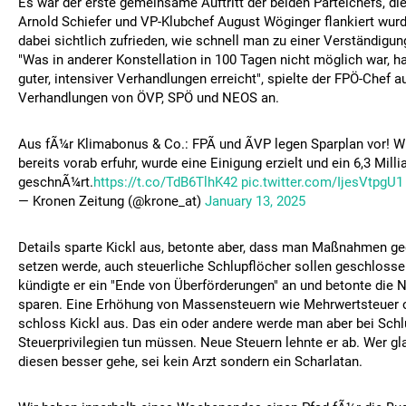
Es war der erste gemeinsame Auftritt der beiden Parteichefs, d
Arnold Schiefer und VP-Klubchef August Wöginger flankiert wurde
dabei sichtlich zufrieden, wie schnell man zu einer Verständig
"Was in anderer Konstellation in 100 Tagen nicht möglich war, ha
guter, intensiver Verhandlungen erreicht", spielte der FPÖ-Chef a
Verhandlungen von ÖVP, SPÖ und NEOS an.
Aus fÃ¼r Klimabonus & Co.: FPÃ und ÃVP legen Sparplan vor! Wie 
bereits vorab erfuhr, wurde eine Einigung erzielt und ein 6,3 Mill
geschnÃ¼rt.
https://t.co/TdB6TlhK42
pic.twitter.com/IjesVtpgU1
— Kronen Zeitung (@krone_at)
January 13, 2025
Details sparte Kickl aus, betonte aber, dass man Maßnahmen ge
setzen werde, auch steuerliche Schlupflöcher sollen geschlosse
kündigte er ein "Ende von Überförderungen" an und betonte die 
sparen. Eine Erhöhung von Massensteuern wie Mehrwertsteuer o
schloss Kickl aus. Das ein oder andere werde man aber bei Sch
Steuerprivilegien tun müssen. Neue Steuern lehnte er ab. Wer gl
diesen besser gehe, sei kein Arzt sondern ein Scharlatan.