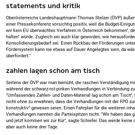
statements und kritik
Oberösterreichs Landeshauptmann Thomas Stelzer (ÖVP) äußert
einer Pressekonferenz vorsichtig positiv, weil die Budget-Einigun
wir kein EU überwachtes Verfahren in Österreich bekommen", den
halten" würde. Zugleich sei auch klar geworden, wie herausforde
Konsolidierungsbedarf sei. Einen Rückbau der Förderungen unters
Fördersystem kann nie etwas auf Dauer Angelegtes sein, da wäre
überfordert."
zahlen lagen schon am tisch
Seitens der ÖVP war man bemüht, die raschen Verständigung mit
während der schwarz-rot-pinken Verhandlungen in Verbindung zu
"Umfassendes Zahlen- und Daten-Material lag schon am Tisch", 
nicht ohne zu erwähnen, dass die Verhandlungen mit der FPÖ zu
konstruktiv" gewesen seien. Einen Fahrplan für die weiteren inha
Verhandlungen nannten die Parteispitzen nicht. "Wir haben das g
und jetzt kommen wir zur Kür", sagte Schiefer. Das werde keine 
aber auch keine drei Tage.