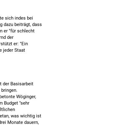
e sich indes bei
g dazu beiträgt, dass
 er "für schlecht
rnd der
tützt er: "Ein
 jeder Staat
 der Basisarbeit
 bringen.
betonte Wöginger,
m Budget "sehr
ltlichen
etan, was wichtig ist
drei Monate dauern,