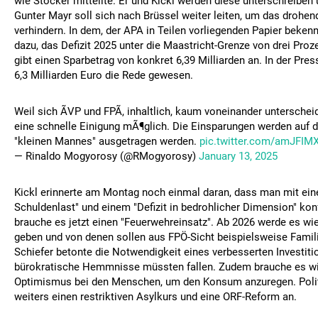
wie Stocker mitteilte. Er und Kickl werden diese unterschreiben
Gunter Mayr soll sich nach Brüssel weiter leiten, um das drohend
verhindern. In dem, der APA in Teilen vorliegenden Papier bekenn
dazu, das Defizit 2025 unter die Maastricht-Grenze von drei Proz
gibt einen Sparbetrag von konkret 6,39 Milliarden an. In der Pr
6,3 Milliarden Euro die Rede gewesen.
Weil sich ÃVP und FPÃ, inhaltlich, kaum voneinander untersch
eine schnelle Einigung mÃ¶glich. Die Einsparungen werden au
"kleinen Mannes" ausgetragen werden.
pic.twitter.com/amJFIM
— Rinaldo Mogyorosy (@RMogyorosy)
January 13, 2025
Kickl erinnerte am Montag noch einmal daran, dass man mit ei
Schuldenlast" und einem "Defizit in bedrohlicher Dimension" konf
brauche es jetzt einen "Feuerwehreinsatz". Ab 2026 werde es wi
geben und von denen sollen aus FPÖ-Sicht beispielsweise Familie
Schiefer betonte die Notwendigkeit eines verbesserten Investiti
bürokratische Hemmnisse müssten fallen. Zudem brauche es w
Optimismus bei den Menschen, um den Konsum anzuregen. Polit
weiters einen restriktiven Asylkurs und eine ORF-Reform an.