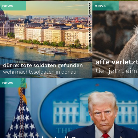
© shutterstock.com | alexanton
affe verletz
dürre: tote soldaten gefunden
tier jetzt ei
wehrmachtssoldaten in donau