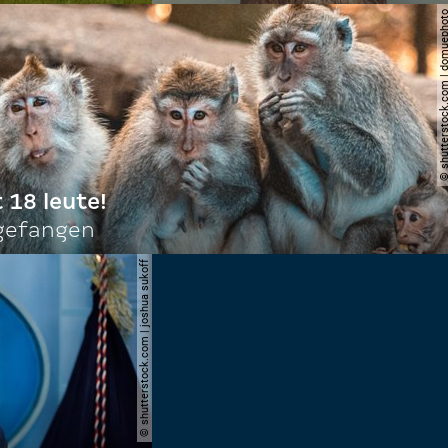
© shutterstock.com | do
t 18 leute!
ngefangen
© shutterstock.com | joshua sukoff