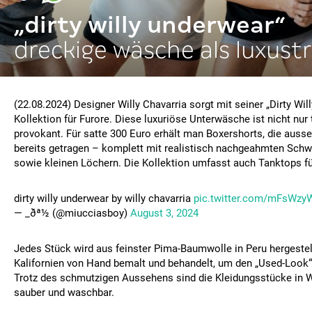
„dirty willy underwear“
dreckige wäsche als luxust
(22.08.2024) Designer Willy Chavarria sorgt mit seiner „Dirty Wil
Kollektion für Furore. Diese luxuriöse Unterwäsche ist nicht nur
provokant. Für satte 300 Euro erhält man Boxershorts, die ausse
bereits getragen – komplett mit realistisch nachgeahmten Schw
sowie kleinen Löchern. Die Kollektion umfasst auch Tanktops fü
dirty willy underwear by willy chavarria
pic.twitter.com/mFsWzy
— _ðª½ (@miucciasboy)
August 3, 2024
Jedes Stück wird aus feinster Pima-Baumwolle in Peru hergestel
Kalifornien von Hand bemalt und behandelt, um den „Used-Look“ 
Trotz des schmutzigen Aussehens sind die Kleidungsstücke in Wi
sauber und waschbar.