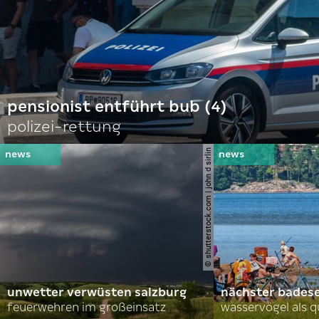
pensionist entführt bub (4)
polizei-rettung
© shutterstock.com | john d sirlin
unwetter verwüsten salzburg
nächster bades
feuerwehren im großeinsatz
wasservögel als q