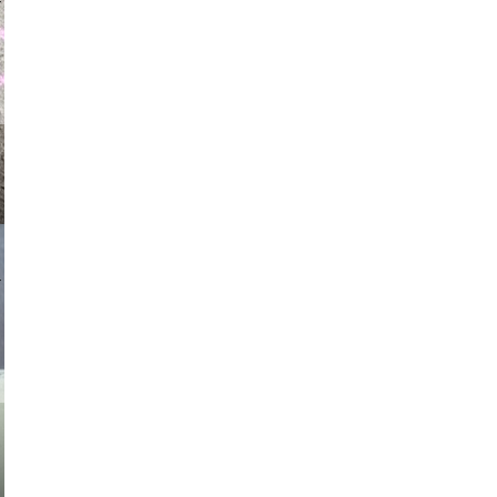
auraapl
asmit17