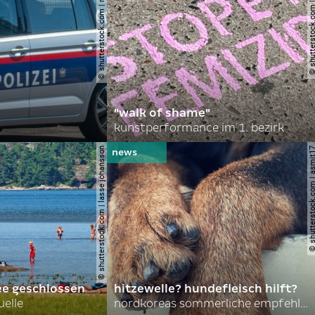
© shutterstock.com | robson90
© shutterstock.com | l
"walk of shame"
kunstperformance im 1. bezirk
© shutterstock.com | lasse johansson
© shutterstock.com | 
ee geschlossen
hitzewelle? hundefleisch hilft?
uelle
nordkoreas sommerliche empfehlungen