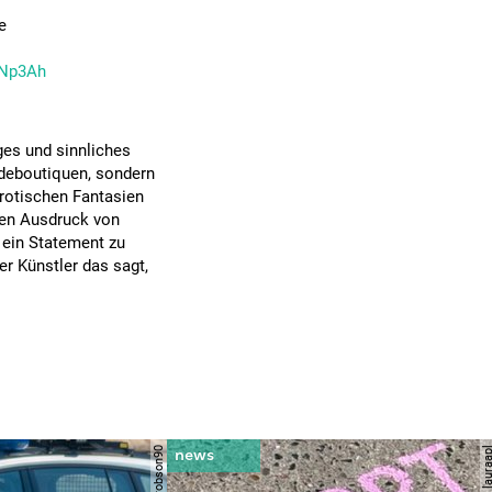
e
5Np3Ah
iges und sinnliches
Modeboutiquen, sondern
erotischen Fantasien
inen Ausdruck von
, ein Statement zu
er Künstler das sagt,