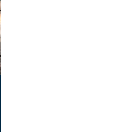
muephoto