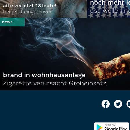
noch mehr k
affe verletzt 18 leute!
usa wollen 
tier jetzt eingefangen
brand in wohnhausanlage
Zigarette verursacht Großeinsatz