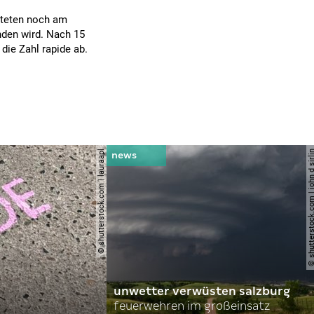
tteten noch am
nden wird. Nach 15
die Zahl rapide ab.
© shutterstock.com | lauraapl
© shutterstock.com | john 
unwetter verwüsten salzburg
feuerwehren im großeinsatz