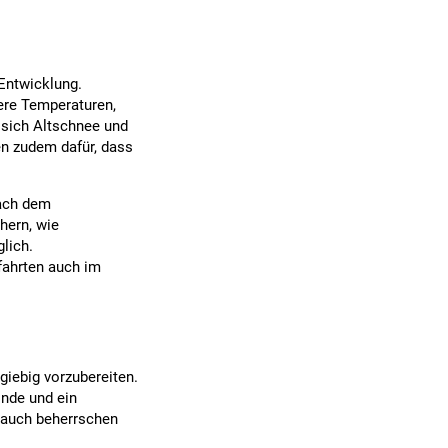
 Entwicklung.
ere Temperaturen,
 sich Altschnee und
n zudem dafür, dass
nach dem
hern, wie
lich.
fahrten auch im
giebig vorzubereiten.
onde und ein
 auch beherrschen