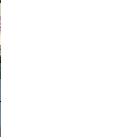
exanton
a sukoff