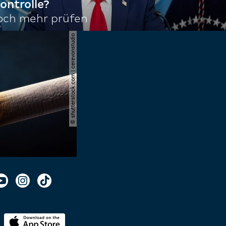
ontrolle?
noch mehr prüfen
© shutterstock.com | cerevonstudio