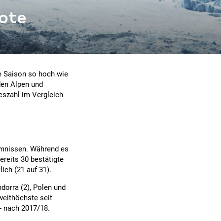
tote
se Saison so hoch wie
den Alpen und
eszahl im Vergleich
mmnissen. Während es
ereits 30 bestätigte
ich (21 auf 31).
ndorra (2), Polen und
weithöchste seit
- nach 2017/18.