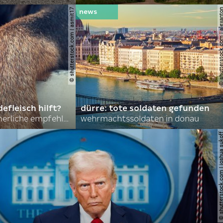
© shutterstock.com | asmit17
© shutterstock.com | al
efleisch hilft?
dürre: tote soldaten gefunden
nordkoreas sommerliche empfehlungen
wehrmachtssoldaten in donau
© shutterstock.com | joshu