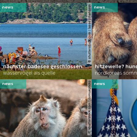
© shutterstock.com | lasse johansson
nächster badesee geschlossen
hitzewelle? hund
wasservögel als quelle
© shutterstock.com | domuephoto