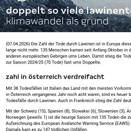
doppelt so viele lawinen
klimawandel als grund
(07.04.2026) Die Zahl der Tode durch Lawinen ist in Europa die
lange nicht mehr. 135 Menschen kamen seit Anfang Oktober in 
anderen europäischen Gebirgen ums Leben. Damit stieg die Tod
zur Saison 2024/25 (70 Tode) fast ums Doppelte.
zahl in österreich verdreifacht
Mit 38 Todesfällen ist Italien das Land mit den meisten Vorko
in Österreich vergangenes Jahr noch acht waren, sind es heuer b
Todesfälle durch Lawinen. Auch in Frankreich stieg die Zahl deutl
Mit der Schweiz (15), Spanien (8), Slowakei (6), Slowenien (3), A
Norwegen (jeweils 1) ist die heurige Saison mit 135 Toden die z
Aufzeichnung des European Avalanche Warning Service (EAWS) 
Damals kam es zu 147 tödlichen Unfällen.