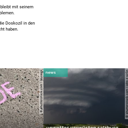
 bleibt mit seinem
oblemen.
ie Doskozil in den
cht haben.
© shutterstock.com | lauraapl
© shutterstock.com | john 
unwetter verwüsten salzburg