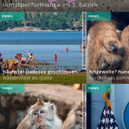
kunstperformance im 1. bezirk
© shutterstock.com | lasse johansson
nächster badesee geschlossen
hitzewelle? hund
wasservögel als quelle
© shutterstock.com | domuephoto