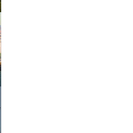
exanton
a sukoff