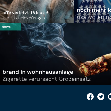
noch mehr k
affe verletzt 18 leute!
usa wollen 
tier jetzt eingefangen
brand in wohnhausanlage
Zigarette verursacht Großeinsatz