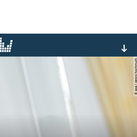
© apa | georg ho