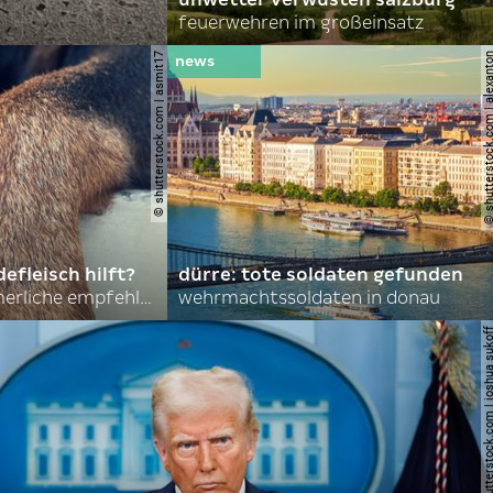
feuerwehren im großeinsatz
© shutterstock.com | asmit17
© shutterstock.com | al
efleisch hilft?
dürre: tote soldaten gefunden
nordkoreas sommerliche empfehlungen
wehrmachtssoldaten in donau
© shutterstock.com | joshu