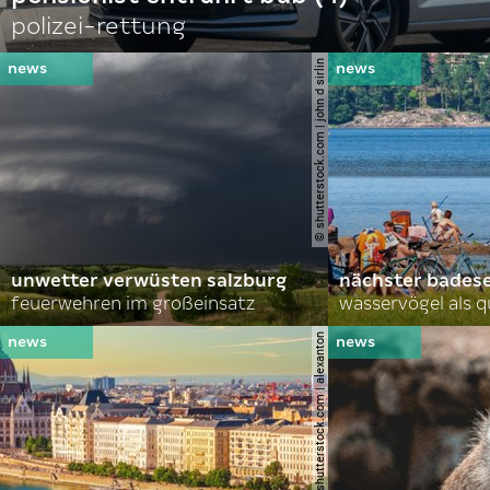
polizei-rettung
© shutterstock.com | john d sirlin
unwetter verwüsten salzburg
nächster bades
feuerwehren im großeinsatz
wasservögel als q
© shutterstock.com | alexanton