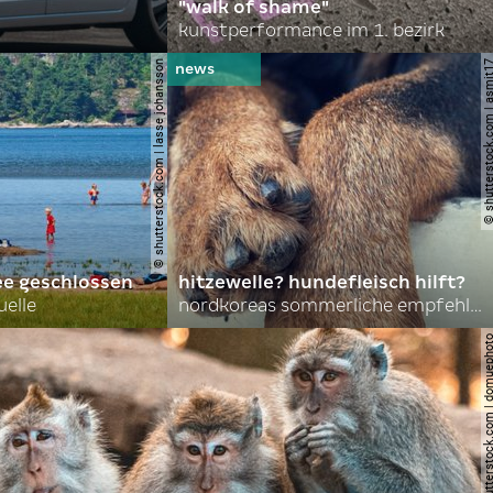
"walk of shame"
kunstperformance im 1. bezirk
© shutterstock.com | lasse johansson
© shutterstock.com | 
ee geschlossen
hitzewelle? hundefleisch hilft?
uelle
nordkoreas sommerliche empfehlungen
© shutterstock.com | do