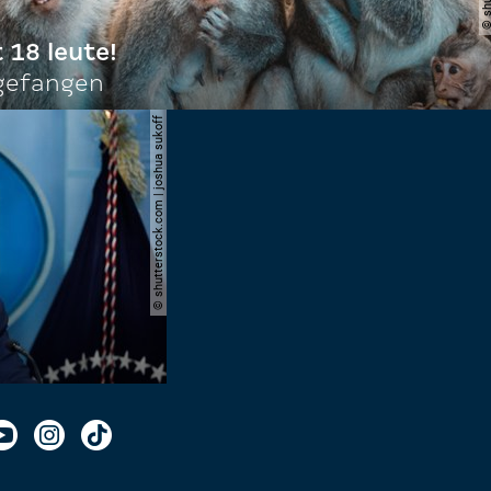
t 18 leute!
ngefangen
© shutterstock.com | joshua sukoff