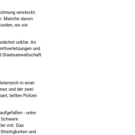
Wohnung versteckt.
en. Manche davon
funden, wo sie
unächst unklar. An
nittverletzungen und
d Staatsanwaltschaft
sterreich in einer
nnes und der zwei
t, teilten Polizei
ufgefallen - unter
. Schwere
ler mit. Das
Streitigkeiten und