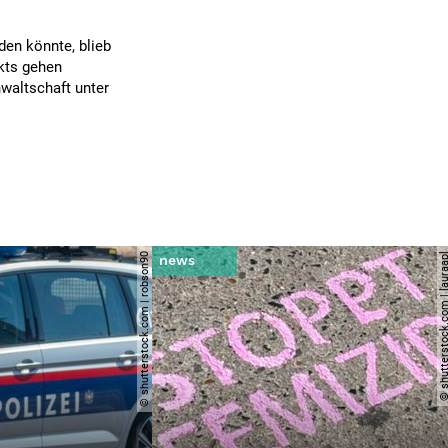
en könnte, blieb
kts gehen
nwaltschaft unter
© shutterstock.com | robson90
© shutterstock.com | l