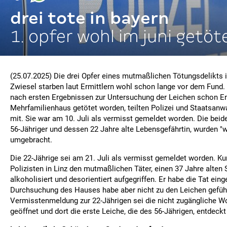
drei tote in bayern
1. opfer wohl im juni getöt
(25.07.2025) Die drei Opfer eines mutmaßlichen Tötungsdelikts 
Zwiesel starben laut Ermittlern wohl schon lange vor dem Fund. 
nach ersten Ergebnissen zur Untersuchung der Leichen schon E
Mehrfamilienhaus getötet worden, teilten Polizei und Staatsanw
mit. Sie war am 10. Juli als vermisst gemeldet worden. Die beid
56-Jähriger und dessen 22 Jahre alte Lebensgefährtin, wurden "w
umgebracht.
Die 22-Jährige sei am 21. Juli als vermisst gemeldet worden. Ku
Polizisten in Linz den mutmaßlichen Täter, einen 37 Jahre alten
alkoholisiert und desorientiert aufgegriffen. Er habe die Tat eing
Durchsuchung des Hauses habe aber nicht zu den Leichen geführ
Vermisstenmeldung zur 22-Jährigen sei die nicht zugängliche
geöffnet und dort die erste Leiche, die des 56-Jährigen, entdeck