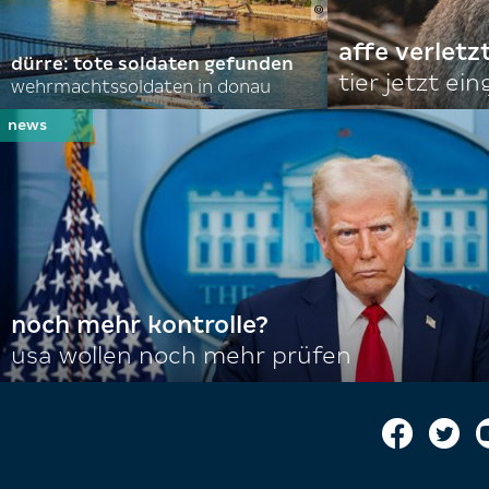
affe verletz
dürre: tote soldaten gefunden
tier jetzt ei
wehrmachtssoldaten in donau
noch mehr kontrolle?
usa wollen noch mehr prüfen