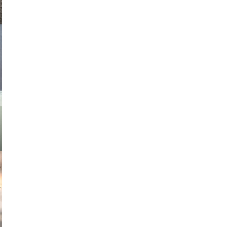
asmit17
muephoto