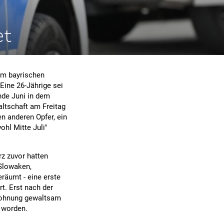
et
im bayrischen
Eine 26-Jährige sei
nde Juni in dem
altschaft am Freitag
en anderen Opfer, ein
ohl Mitte Juli"
rz zuvor hatten
 Slowaken,
eräumt - eine erste
t. Erst nach der
 Wohnung gewaltsam
t worden.