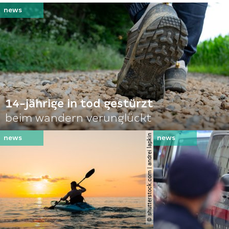
14-jährige in tod gestürzt
beim wandern verunglückt
© shutterstock.com | andrei lapkin