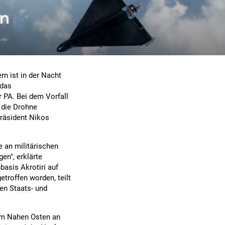
rn
rn ist in der Nacht
 das
 PA. Bei dem Vorfall
 die Drohne
Präsident Nikos
e an militärischen
en", erklärte
basis Akrotiri auf
troffen worden, teilt
en Staats- und
 im Nahen Osten an