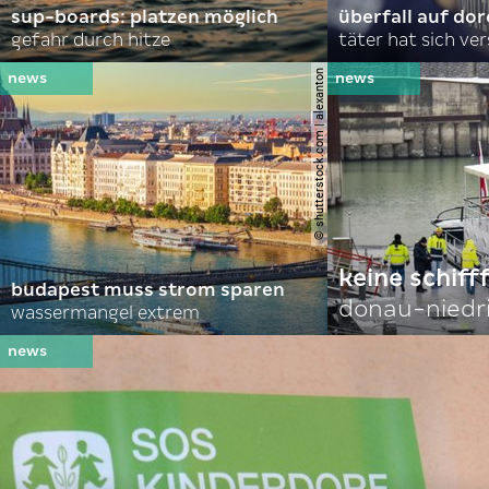
sup-boards: platzen möglich
überfall auf d
gefahr durch hitze
täter hat sich ve
© shutterstock.com | alexanton
keine schiff
budapest muss strom sparen
donau-niedr
wassermangel extrem