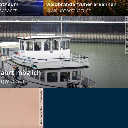
orotheum
waldbrände früher erkennen
rschanzt
ki als unterstützung
© apa | georg ho
fahrt möglich
igwasser
© apa/herbert pfarrhofer