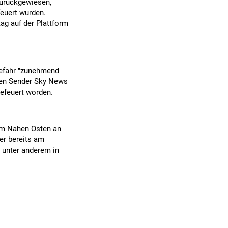
zurückgewiesen,
feuert wurden.
ag auf der Plattform
Gefahr "zunehmend
chen Sender Sky News
gefeuert worden.
 im Nahen Osten an
er bereits am
e unter anderem in