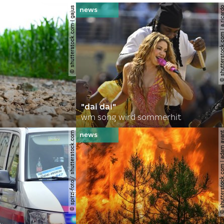
© shutterstock.com | gajus
© shutterstock.com | a.
"dai dai"
wm song wird sommerhit
© spitzi-foto / shutterstock.com
© shutterstock.com | ad