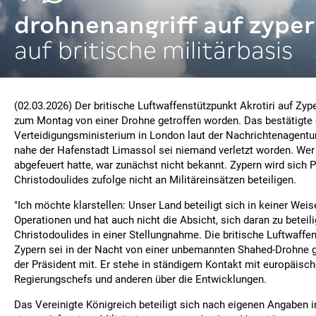
drohnenangriff auf zype
auf britische militärbasis
(02.03.2026) Der britische Luftwaffenstützpunkt Akrotiri auf Zype
zum Montag von einer Drohne getroffen worden. Das bestätigte
Verteidigungsministerium in London laut der Nachrichtenagentur
nahe der Hafenstadt Limassol sei niemand verletzt worden. Wer
abgefeuert hatte, war zunächst nicht bekannt. Zypern wird sich 
Christodoulides zufolge nicht an Militäreinsätzen beteiligen.
"Ich möchte klarstellen: Unser Land beteiligt sich in keiner Weis
Operationen und hat auch nicht die Absicht, sich daran zu beteilig
Christodoulides in einer Stellungnahme. Die britische Luftwaffen
Zypern sei in der Nacht von einer unbemannten Shahed-Drohne ge
der Präsident mit. Er stehe in ständigem Kontakt mit europäisch
Regierungschefs und anderen über die Entwicklungen.
Das Vereinigte Königreich beteiligt sich nach eigenen Angaben