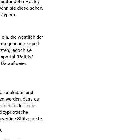
inister John Healey
wenn sie diese sehen.
 Zypern.
ein, die westlich der
n umgehend reagiert
zten, jedoch sei
portal "Politis"
 Darauf seien
e zu bleiben und
en werden, dass es
 auch in der nahe
 zypriotische
ouveräne Stützpunkte.
k