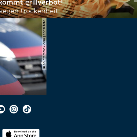
 kommt grillverbot!
egen trockenheit
© shutterstock.com | spitzi-foto