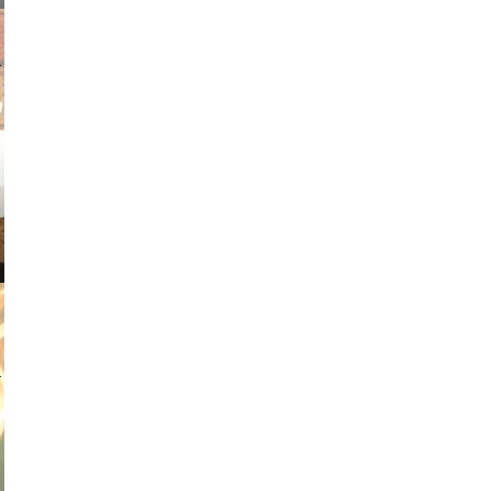
v radin
tian duda