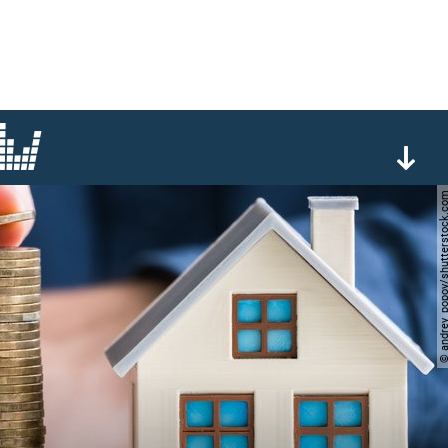
© andrey_popov/shutters