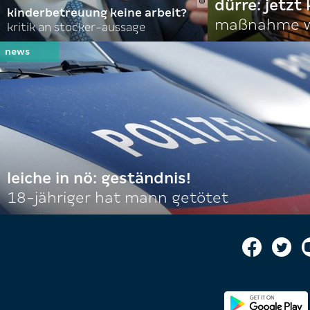
dürre: jetzt
kinderbetreuung keine arbeit?
maßnahme w
kritik an stocker-aussage
leiche in nö: geständnis!
18-jähriger hat mann getötet