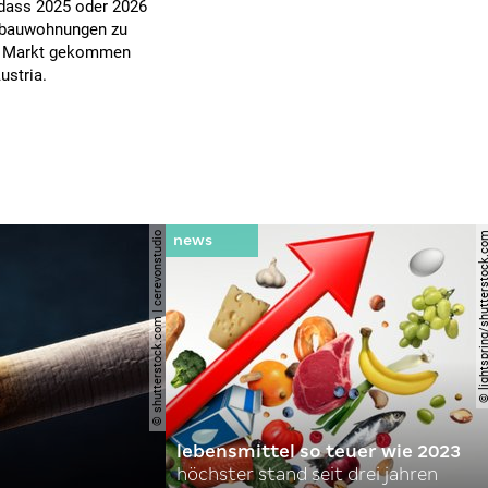
dass 2025 oder 2026
eubauwohnungen zu
den Markt gekommen
ustria.
© shutterstock.com | cerevonstudio
© lightspring/shutterst
lebensmittel so teuer wie 2023
höchster stand seit drei jahren