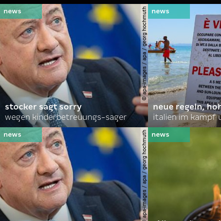
© apa-images / apa / georg hochmuth
stocker sagt sorry
neue regeln, ho
wegen kinderbetreuungs-sager
italien im kampf 
© apa-images / apa / georg hochmuth