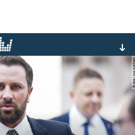
© apa | eva ma