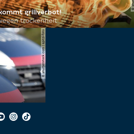
 kommt grillverbot!
egen trockenheit
© shutterstock.com | spitzi-foto