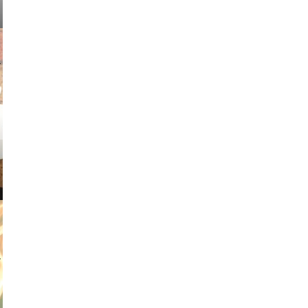
v radin
tian duda