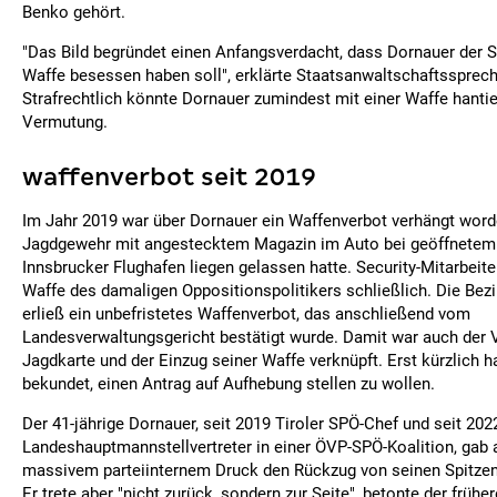
Benko gehört.
"Das Bild begründet einen Anfangsverdacht, dass Dornauer der 
Waffe besessen haben soll", erklärte Staatsanwaltschaftssprech
Strafrechtlich könnte Dornauer zumindest mit einer Waffe hantie
Vermutung.
waffenverbot seit 2019
Im Jahr 2019 war über Dornauer ein Waffenverbot verhängt word
Jagdgewehr mit angestecktem Magazin im Auto bei geöffnetem
Innsbrucker Flughafen liegen gelassen hatte. Security-Mitarbeite
Waffe des damaligen Oppositionspolitikers schließlich. Die Be
erließ ein unbefristetes Waffenverbot, das anschließend vom
Landesverwaltungsgericht bestätigt wurde. Damit war auch der Ve
Jagdkarte und der Einzug seiner Waffe verknüpft. Erst kürzlich 
bekundet, einen Antrag auf Aufhebung stellen zu wollen.
Der 41-jährige Dornauer, seit 2019 Tiroler SPÖ-Chef und seit 202
Landeshauptmannstellvertreter in einer ÖVP-SPÖ-Koalition, ga
massivem parteiinternem Druck den Rückzug von seinen Spitzen
Er trete aber "nicht zurück, sondern zur Seite", betonte der früher