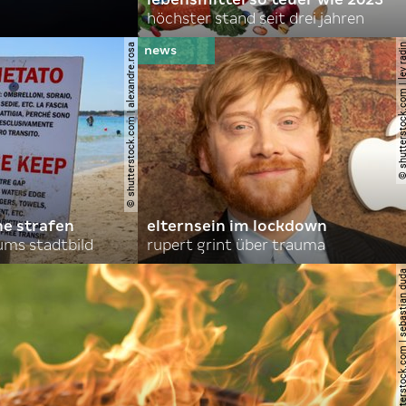
höchster stand seit drei jahren
© shutterstock.com | alexandre.rosa
© shutterstock.com | le
he strafen
elternsein im lockdown
ums stadtbild
rupert grint über trauma
© shutterstock.com | sebas