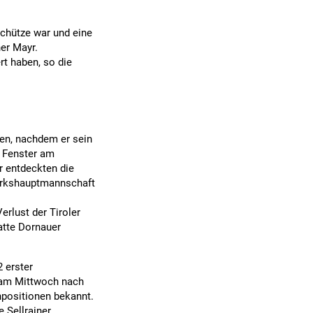
Schütze war und eine
er Mayr.
rt haben, so die
en, nachdem er sein
 Fenster am
r entdeckten die
zirkshauptmannschaft
rlust der Tiroler
hatte Dornauer
2 erster
b am Mittwoch nach
positionen bekannt.
e Sellrainer