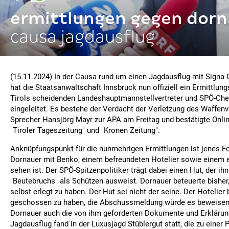
ermittlungen gegen dorn
causa jagdausflug
(15.11.2024) In der Causa rund um einen Jagdausflug mit Signa
hat die Staatsanwaltschaft Innsbruck nun offiziell ein Ermittlun
Tirols scheidenden Landeshauptmannstellvertreter und SPÖ-Che
eingeleitet. Es bestehe der Verdacht der Verletzung des Waffenv
Sprecher Hansjörg Mayr zur APA am Freitag und bestätigte Onlin
"Tiroler Tageszeitung" und "Kronen Zeitung".
Anknüpfungspunkt für die nunmehrigen Ermittlungen ist jenes F
Dornauer mit Benko, einem befreundeten Hotelier sowie einem e
sehen ist. Der SPÖ-Spitzenpolitiker trägt dabei einen Hut, der ih
"Beutebruchs" als Schützen ausweist. Dornauer beteuerte bisher,
selbst erlegt zu haben. Der Hut sei nicht der seine. Der Hotelier 
geschossen zu haben, die Abschussmeldung würde es beweisen.
Dornauer auch die von ihm geforderten Dokumente und Erklärun
Jagdausflug fand in der Luxusjagd Stüblergut statt, die zu einer P