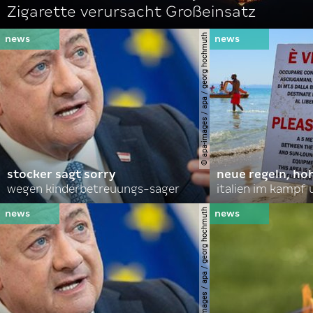
Zigarette verursacht Großeinsatz
© apa-images / apa / georg hochmuth
stocker sagt sorry
neue regeln, ho
wegen kinderbetreuungs-sager
italien im kampf 
© apa-images / apa / georg hochmuth