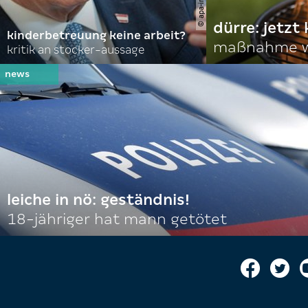
dürre: jetzt
kinderbetreuung keine arbeit?
maßnahme w
kritik an stocker-aussage
leiche in nö: geständnis!
18-jähriger hat mann getötet