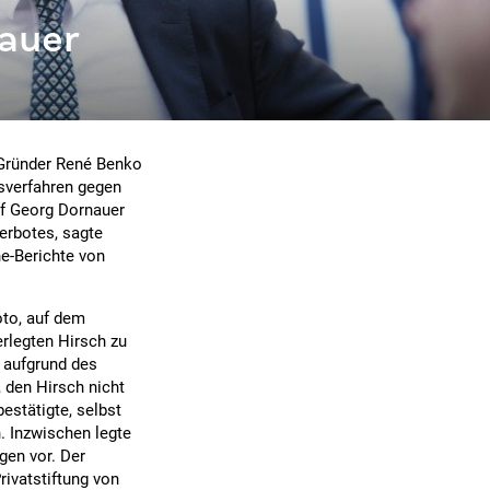
auer
-Gründer René Benko
gsverfahren gegen
f Georg Dornauer
erbotes, sagte
e-Berichte von
oto, auf dem
rlegten Hirsch zu
n aufgrund des
 den Hirsch nicht
bestätigte, selbst
 Inzwischen legte
gen vor. Der
rivatstiftung von