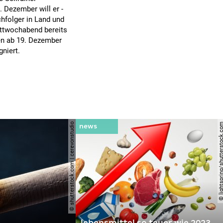
 Dezember will er -
hfolger in Land und
ittwochabend bereits
en ab 19. Dezember
gniert.
© shutterstock.com | cerevonstudio
© lightspring/shutterst
lebensmittel so teuer wie 2023