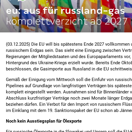
eu: aus für russland-gas
komplettverzicht ab 2027
(03.12.2025) Die EU will bis spätestens Ende 2027 vollkommen
russischem Erdgas sein. Das sieht eine Einigung zwischen Vertr
Regierungen der Mitgliedstaaten und des Europaparlaments vor,
Hintergrund des Ukraine-Kriegs erzielt wurde. Bereits Ende Okto
beschlossen, die Gasimporte aus Russland in die EU schrittweis
Gemäß der Einigung vom Mittwoch soll die Einfuhr von russisc
Pipelines auf Grundlage von langfristigen Verträgen bis spätes
komplett eingestellt werden. Ausnahmen sind für Binnenländer 
Abschluss kurzfristiger Verträge noch zwei Monate länger Erdg
beziehen dürfen. Ein Verbot für den Import von russischem Flüs
im Einklang mit dem 19. Sanktionspaket der EU schon ab Jänner
Noch kein Ausstiegsplan für Ölexporte
Für russische Ölexporte in die Slowakei und Ungarn soll die EU