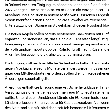
in Brüssel erzielten Einigung im nächsten Jahr einen Plan für de
2027 vorlegen. Die beiden Staaten beziehen als einzige in der E
Russland und sind auch in hohem Maße von russischen Erdgasli
Schon mehrfach haben Ungarn und die Slowakei weitreichende P
Unterstützung der Ukraine im Abwehrkampf gegen Russland bloc
Die neuen Regeln sollen bereits bestehende Sanktionen mit Ei
ergänzen und sicherstellen, dass sich die EU-Staaten langfristi
Energieimporten aus Russland und damit weniger erpressbar m
der vollständige Importstopp der Rohstoffgroßmacht Russland e
Angriffskrieg gegen die Ukraine weiter zu finanzieren.
Die Einigung soll auch rechtliche Sicherheit schaffen. Denn wäh
gegen Moskau alle sechs Monate verlängert werden müssen un
unter den Mitgliedstaaten erfordern, sollen die nun vorgesehene
Änderungen dauerhaft gelten.
Allerdings enthält die Einigung eine Art Sicherheitsklausel, falls 
Versorgungssicherheit eines oder mehrerer Mitgliedstaaten erns
sollte. Unter diesen Umständen könnte die EU-Kommission den 
Ländern erlauben, Einfuhrverbote für Gas auszusetzen. Nur wenn
den Notstand ausruft, sind dann zeitlich begrenzte Lieferungen e