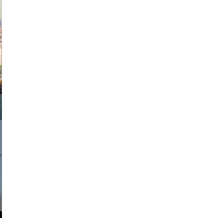
exanton
a sukoff