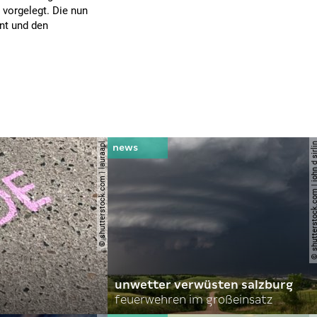
 vorgelegt. Die nun
nt und den
© shutterstock.com | lauraapl
© shutterstock.com | john 
unwetter verwüsten salzburg
feuerwehren im großeinsatz