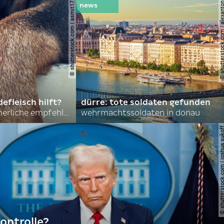
© shutterstock.com | asmit17
© shutterstock.com | al
efleisch hilft?
dürre: tote soldaten gefunden
nordkoreas sommerliche empfehlungen
wehrmachtssoldaten in donau
© shutterstock.com | joshu
ontrolle?