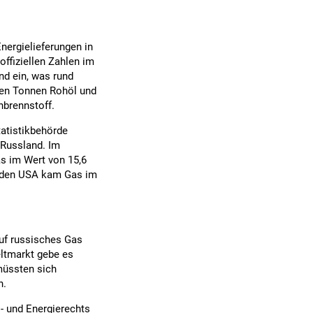
nergielieferungen in
offiziellen Zahlen im
d ein, was rund
nen Tonnen Rohöl und
nbrennstoff.
tatistikbehörde
 Russland. Im
s im Wert von 15,6
s den USA kam Gas im
uf russisches Gas
eltmarkt gebe es
müssten sich
n.
- und Energierechts