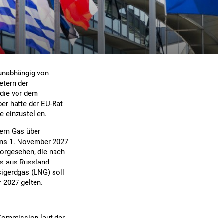
 unabhängig von
etern der
 die vor dem
ber hatte der EU-Rat
e einzustellen.
hem Gas über
tens 1. November 2027
vorgesehen, die nach
as aus Russland
sigerdgas (LNG) soll
 2027 gelten.
-Kommission laut der