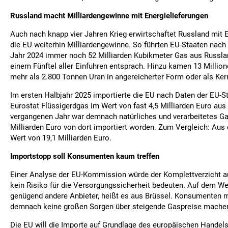
Russland macht Milliardengewinne mit Energielieferungen
Auch nach knapp vier Jahren Krieg erwirtschaftet Russland mit E
die EU weiterhin Milliardengewinne. So führten EU-Staaten nach 
Jahr 2024 immer noch 52 Milliarden Kubikmeter Gas aus Russlan
einem Fünftel aller Einfuhren entsprach. Hinzu kamen 13 Millio
mehr als 2.800 Tonnen Uran in angereicherter Form oder als Ker
Im ersten Halbjahr 2025 importierte die EU nach Daten der EU-S
Eurostat Flüssigerdgas im Wert von fast 4,5 Milliarden Euro aus
vergangenen Jahr war demnach natürliches und verarbeitetes Ga
Milliarden Euro von dort importiert worden. Zum Vergleich: Au
Wert von 19,1 Milliarden Euro.
Importstopp soll Konsumenten kaum treffen
Einer Analyse der EU-Kommission würde der Komplettverzicht a
kein Risiko für die Versorgungssicherheit bedeuten. Auf dem W
genügend andere Anbieter, heißt es aus Brüssel. Konsumenten 
demnach keine großen Sorgen über steigende Gaspreise mache
Die EU will die Importe auf Grundlage des europäischen Handels