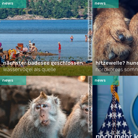
© shutterstock.com | lasse johansson
nächster badesee geschlossen
hitzewelle? hund
wasservögel als quelle
© shutterstock.com | domuephoto
noch mehr k