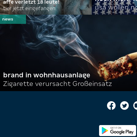
affe verletzt 18 leute!
usa wollen 
tier jetzt eingefangen
brand in wohnhausanlage
Zigarette verursacht Großeinsatz