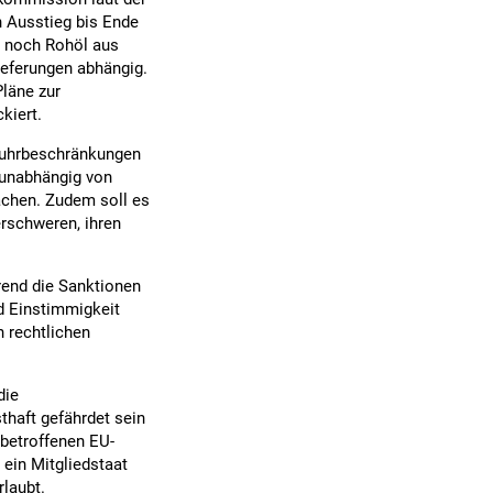
n Ausstieg bis Ende
U noch Rohöl aus
eferungen abhängig.
läne zur
kiert.
nfuhrbeschränkungen
g unabhängig von
achen. Zudem soll es
rschweren, ihren
rend die Sanktionen
d Einstimmigkeit
n rechtlichen
die
thaft gefährdet sein
betroffenen EU-
 ein Mitgliedstaat
rlaubt.