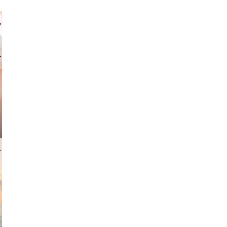
gindl
i lapkin