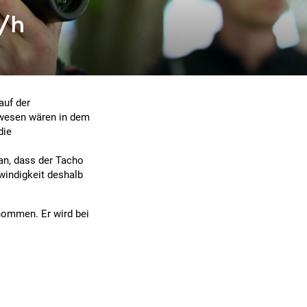
/h
auf der
ewesen wären in dem
die
an, dass der Tacho
windigkeit deshalb
nommen. Er wird bei