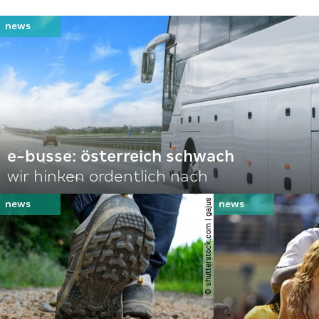
e-busse: österreich schwach
wir hinken ordentlich nach
© shutterstock.com | gajus