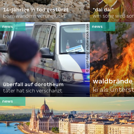
14-jährige in tod gestürzt
"dai dai"
beim wandern verunglückt
wm song wird so
© spitzi-foto / shutterstock.com
waldbrände 
überfall auf dorotheum
ki als unter
täter hat sich verschanzt