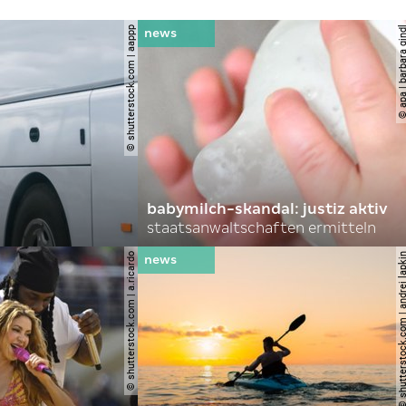
© shutterstock.com | aappp
© apa | barbara 
babymilch-skandal: justiz aktiv
staatsanwaltschaften ermitteln
© shutterstock.com | a.ricardo
© shutterstock.com | andre