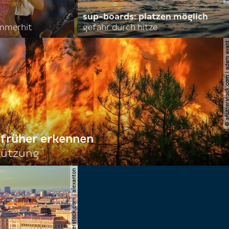
sup-boards: platzen möglich
mmerhit
gefahr durch hitze
© shutterstock.com | ad
früher erkennen
stützung
© shutterstock.com | alexanton