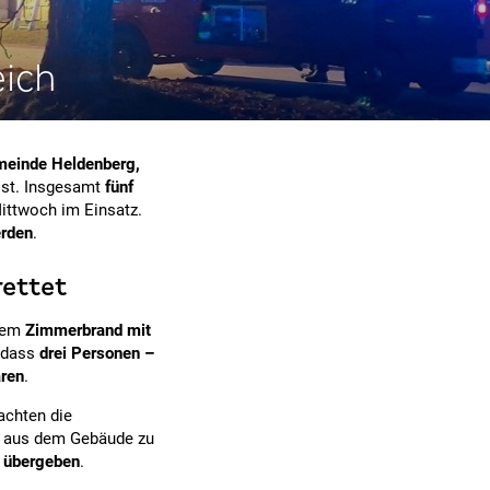
eich
meinde Heldenberg,
öst. Insgesamt
fünf
ittwoch im Einsatz.
erden
.
rettet
nem
Zimmerbrand mit
, dass
drei Personen –
aren
.
achten die
er aus dem Gebäude zu
 übergeben
.