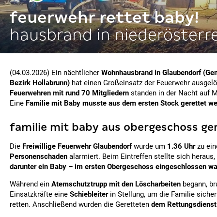
feuerwehr rettet baby!
hausbrand in niederösterr
(04.03.2026) Ein nächtlicher
Wohnhausbrand in Glaubendorf (Ge
Bezirk Hollabrunn)
hat einen Großeinsatz der Feuerwehr ausgel
Feuerwehren mit rund 70 Mitgliedern
standen in der Nacht auf M
Eine
Familie mit Baby musste aus dem ersten Stock gerettet w
familie mit baby aus obergeschoss ge
Die
Freiwillige Feuerwehr Glaubendorf
wurde um
1.36 Uhr
zu ei
Personenschaden
alarmiert. Beim Eintreffen stellte sich heraus
darunter ein Baby – im ersten Obergeschoss eingeschlossen w
Während ein
Atemschutztrupp mit den Löscharbeiten
begann, br
Einsatzkräfte eine
Schiebleiter
in Stellung, um die Familie sich
retten. Anschließend wurden die Geretteten
dem Rettungsdienst