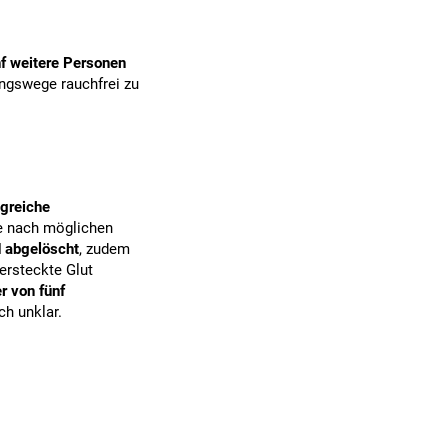
nf weitere Personen
ungswege rauchfrei zu
greiche
 nach möglichen
d abgelöscht
, zudem
ersteckte Glut
r von fünf
ch unklar.