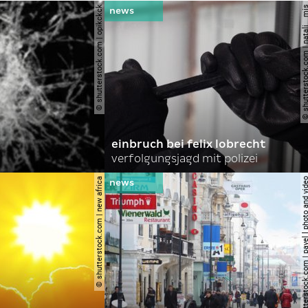
© shutterstock.com | opikckck
© shutterstock.com | nata
einbruch bei felix lobrecht
verfolgungsjagd mit polizei
© shutterstock.com | new africa
© shutterstock.com | pavel l phot