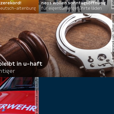
tzerekord!
neos wollen sonntagsöffnung
 deutsch-altenburg
für eigentümergeführte läden
© shutterstock.com | billi
bleibt in u-haft
htiger
© shutterstock.com | kittyfly