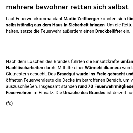
mehrere bewohner retten sich selbst
Laut Feuerwehrkommandant
Martin Zeitlberger
konnten sich
fü
selbstständig aus dem Haus in Sicherheit bringen
. Um die Rett
halten, setzte die Feuerwehr außerdem einen
Druckbelüfter
ein.
Nach dem Löschen des Brandes führten die Einsatzkräfte
umfan
Nachlöscharbeiten
durch. Mithilfe einer
Wärmebildkamera
wurde
Glutnestern gesucht. Das
Brandgut wurde ins Freie gebracht un
öffneten Feuerwehrleute die Decke im betroffenen Bereich, um v
auszuschließen. Insgesamt standen
rund 70 Feuerwehrmitgliede
Feuerwehren
im Einsatz. Die
Ursache des Brandes
ist derzeit no
(fd)