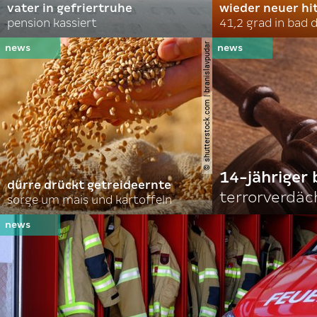
vater in gefriertruhe
wieder neuer hi
pension kassiert
41,2 grad in bad
© shutterstock.com | branislavpudar
14-jähriger 
dürre drückt getreideernte
terrorverdäc
sorge um mais und kartoffeln