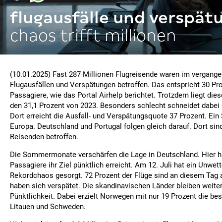
flugausfälle und verspät
chaos trifft millionen
(10.01.2025) Fast 287 Millionen Flugreisende waren im vergange
Flugausfällen und Verspätungen betroffen. Das entspricht 30 Pro
Passagiere, wie das Portal Airhelp berichtet. Trotzdem liegt dies
den 31,1 Prozent von 2023. Besonders schlecht schneidet dabei 
Dort erreicht die Ausfall- und Verspätungsquote 37 Prozent. Ein 
Europa. Deutschland und Portugal folgen gleich darauf. Dort sin
Reisenden betroffen.
Die Sommermonate verschärfen die Lage in Deutschland. Hier hat
Passagiere ihr Ziel pünktlich erreicht. Am 12. Juli hat ein Unwett
Rekordchaos gesorgt. 72 Prozent der Flüge sind an diesem Tag 
haben sich verspätet. Die skandinavischen Länder bleiben weiter
Pünktlichkeit. Dabei erzielt Norwegen mit nur 19 Prozent die bes
Litauen und Schweden.