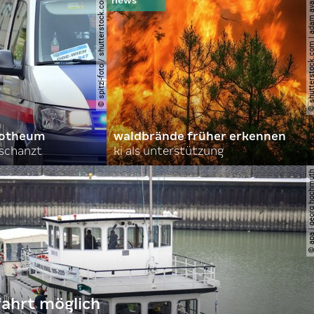
© spitzi-foto / shutterstock.com
© shutterstock.com | ad
orotheum
waldbrände früher erkennen
rschanzt
ki als unterstützung
© apa | georg ho
fahrt möglich