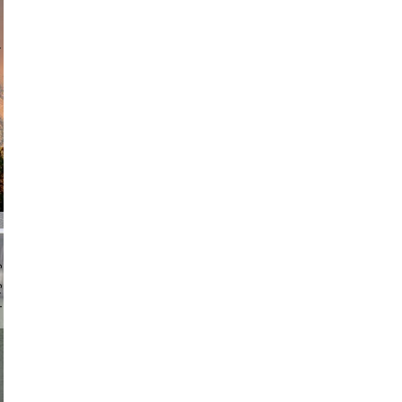
am avant
chmuth