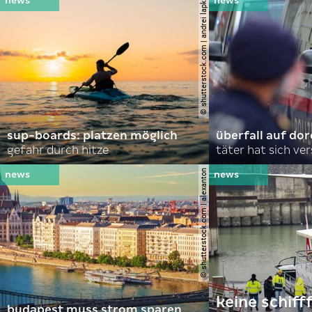
© shutterstock.com | andrei lapkin
sup-boards: platzen möglich
überfall auf d
gefahr durch hitze
täter hat sich ve
© shutterstock.com | alexanton
keine schiff
budapest muss strom sparen