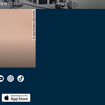
igwasser
© apa/herbert pfarrhofer