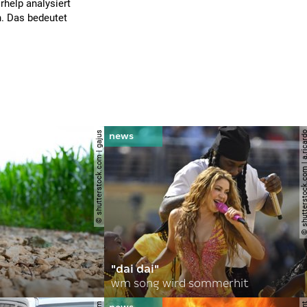
rhelp analysiert
. Das bedeutet
© shutterstock.com | gajus
© shutterstock.com | a.
"dai dai"
wm song wird sommerhit