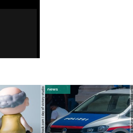
© shutterstock.com | day of victory studio
© shutterstock.com | r