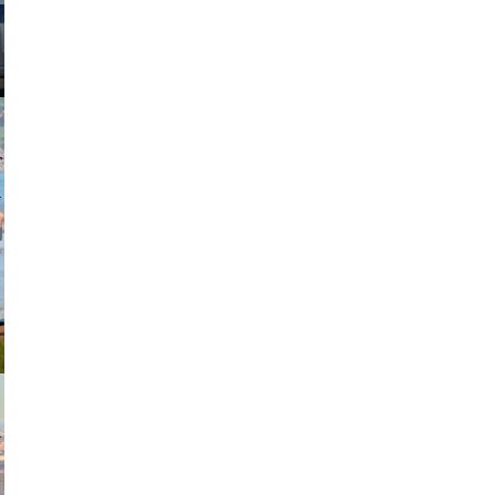
johansson
exanton