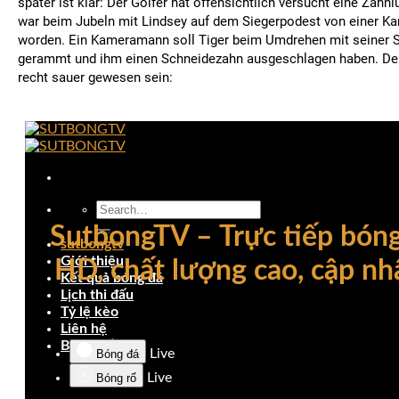
später ist klar: Der Golfer hat offensichtlich versucht eine Zahn
war beim Jubeln mit Lindsey auf dem Siegerpodest von einer Ka
worden. Ein Kameramann soll Tiger beim Umdrehen mit seiner 
gerammt und ihm einen Schneidezahn ausgeschlagen haben. Der 
recht sauer gewesen sein: