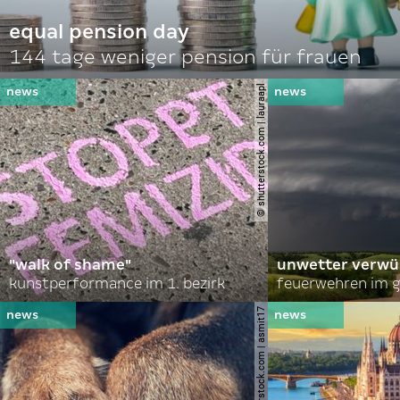
equal pension day
144 tage weniger pension für frauen
© shutterstock.com | lauraapl
"walk of shame"
unwetter verwü
kunstperformance im 1. bezirk
feuerwehren im g
© shutterstock.com | asmit17