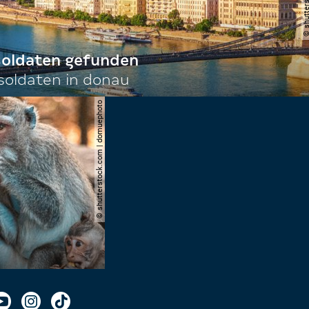
 soldaten gefunden
oldaten in donau
© shutterstock.com | domuephoto