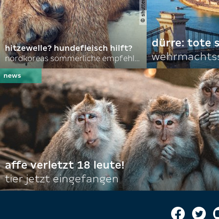
dürre: tote
hitzewelle? hundefleisch hilft?
wehrmachtss
nordkoreas sommerliche empfehlungen
affe verletzt 18 leute!
tier jetzt eingefangen