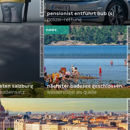
pensionist entführt bub (4)
polizei-rettung
© shutterstock.com | john d sirlin
© shutterstock.com | lasse 
sten salzburg
nächster badesee geschlossen
roßeinsatz
wasservögel als quelle
© shutterstock.com | al