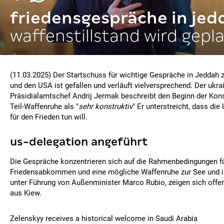
friedensgespräche in jed
waffenstillstand wird gepl
(11.03.2025) Der Startschuss für wichtige Gespräche in Jeddah 
und den USA ist gefallen und verläuft vielversprechend. Der ukra
Präsidialamtschef Andrij Jermak beschreibt den Beginn der Kons
Teil-Waffenruhe als "
sehr konstruktiv
" Er unterstreicht, dass die
für den Frieden tun will.
us-delegation angeführt
Die Gespräche konzentrieren sich auf die Rahmenbedingungen fü
Friedensabkommen und eine mögliche Waffenruhe zur See und in
unter Führung von Außenminister Marco Rubio, zeigen sich offen
aus Kiew.
Zelenskyy receives a historical welcome in Saudi Arabia