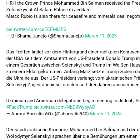
HRH the Crown Prince Mohammed Bin Salman received the Pres
Zelenskyy at Al-Salam Palace in Jeddah.
Marco Rubio is also there for ceasefire and minerals deal negoti
pic.twitter.com/csEEEMi3PG
— Dr Shama Junejo (@ShamaJunejo)
March 11, 2025
Das Treffen findet vor dem Hintergrund einer radikalen Kehrtwen
der USA seit dem Amtsantritt von US-Präsident Donald Trump im 
einem Gespräch zwischen Selenskyj und Trump im Weißen Haus
zu einem Eklat gekommen. Anfang März setzte Trump zudem die U
die Ukraine aus. Der US-Präsident verlangt vom ukrainischen P
Selenskyj Zugeständnisse, um den seit drei Jahren andauernden
Ukrainian and American delegations begin meeting in Jeddah, S
#FuckTrump
pic.twitter.com/NbD9WypyAD
— Aurora Borealis ð¤« (@aborealis940)
March 11, 2025
Der saudi-arabische Kronprinz Mohammed bin Salman und der uk
Wolodymyr Selenskyj sprachen über die Bemühungen um einen "n