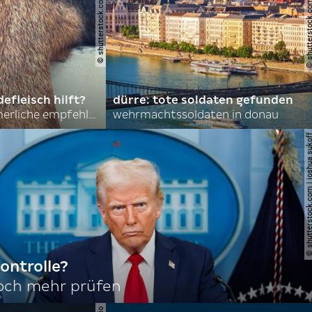
© shutterstock.com | asmit17
© shutterstock.com | al
efleisch hilft?
dürre: tote soldaten gefunden
nordkoreas sommerliche empfehlungen
wehrmachtssoldaten in donau
© shutterstock.com | joshu
ontrolle?
noch mehr prüfen