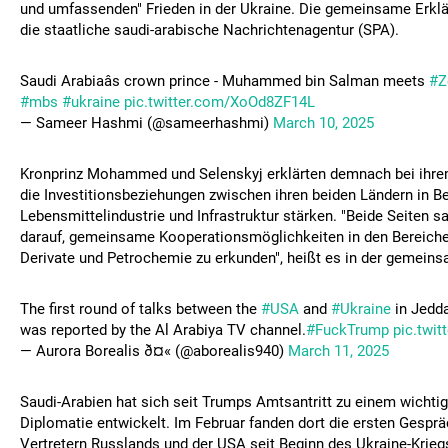
und umfassenden" Frieden in der Ukraine. Die gemeinsame Erklär
die staatliche saudi-arabische Nachrichtenagentur (SPA).
Saudi Arabiaâs crown prince - Muhammed bin Salman meets
#Z
#mbs
#ukraine
pic.twitter.com/XoOd8ZF14L
— Sameer Hashmi (@sameerhashmi)
March 10, 2025
Kronprinz Mohammed und Selenskyj erklärten demnach bei ihrem
die Investitionsbeziehungen zwischen ihren beiden Ländern in Be
Lebensmittelindustrie und Infrastruktur stärken. "Beide Seiten sa
darauf, gemeinsame Kooperationsmöglichkeiten in den Bereichen
Derivate und Petrochemie zu erkunden", heißt es in der gemeins
The first round of talks between the
#USA
and
#Ukraine
in Jedda
was reported by the Al Arabiya TV channel.
#FuckTrump
pic.twi
— Aurora Borealis ð¤« (@aborealis940)
March 11, 2025
Saudi-Arabien hat sich seit Trumps Amtsantritt zu einem wichtig
Diplomatie entwickelt. Im Februar fanden dort die ersten Gespr
Vertretern Russlands und der USA seit Beginn des Ukraine-Kriegs