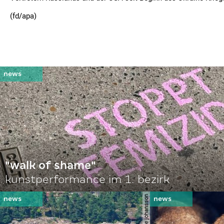
(fd/apa)
"walk of shame"
kunstperformance im 1. bezirk