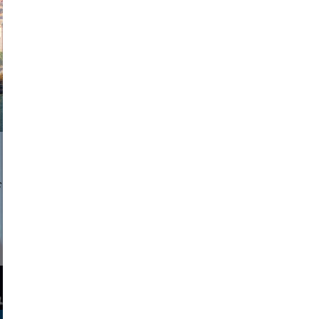
exanton
a sukoff