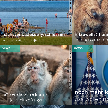
© shutterstock.com | lasse johansson
nächster badesee geschlossen
hitzewelle? hund
wasservögel als quelle
© shutterstock.com | domuephoto
noch mehr k
affe verletzt 18 leute!
usa wollen 
tier jetzt eingefangen