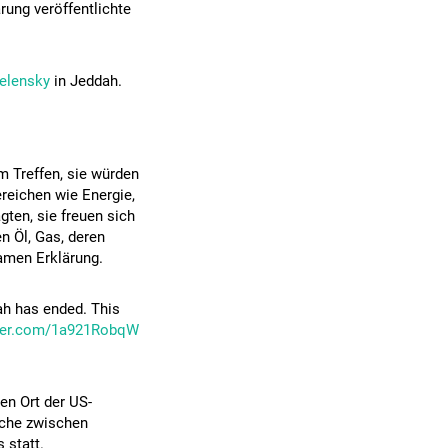
ung veröffentlichte
elensky
in Jeddah.
 Treffen, sie würden
reichen wie Energie,
gten, sie freuen sich
 Öl, Gas, deren
amen Erklärung.
h has ended. This
tter.com/1a921RobqW
en Ort der US-
äche zwischen
 statt.