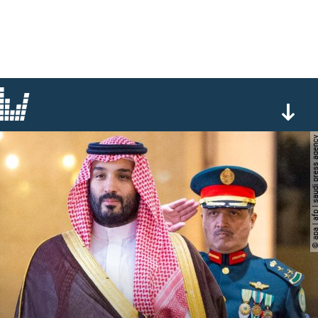
© apa | afp | saudi pres