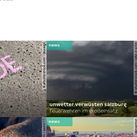
© shutterstock.com | lauraapl
© shutterstock.com | john 
unwetter verwüsten salzburg
feuerwehren im großeinsatz