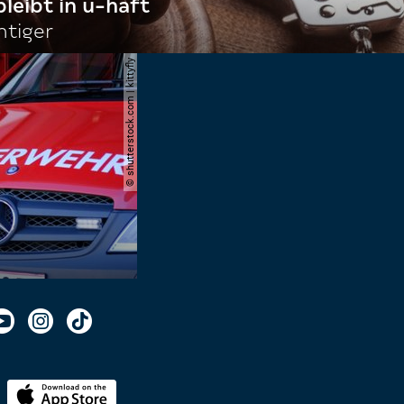
bleibt in u-haft
htiger
© shutterstock.com | kittyfly