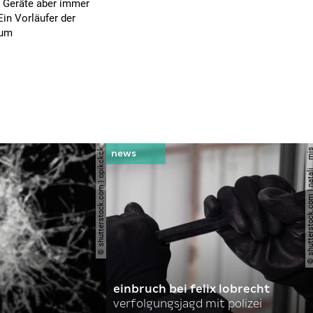
r Geräte aber immer
Ein Vorläufer der
zum
© shutterstock.com | opikckck
© shutterstock.com | nata
einbruch bei felix lobrecht
verfolgungsjagd mit polizei