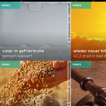
© shutterstock.com | soldatooff
vater in gefriertruhe
wieder neuer hi
pension kassiert
41,2 grad in bad
© shutterstock.com | branislavpudar