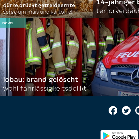
14-jähriger 
dürre drückt getreideernte
terrorverdäc
sorge um mais und kartoffeln
lobau: brand gelöscht
wohl fahrlässigkeitsdelikt