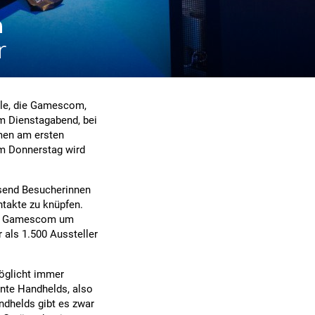
n
r
ele, die Gamescom,
m Dienstagabend, bei
men am ersten
m Donnerstag wird
usend Besucherinnen
takte zu knüpfen.
gen Gamescom um
 als 1.500 Aussteller
öglicht immer
nte Handhelds, also
ndhelds gibt es zwar