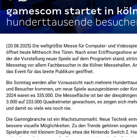
gamescom startet in köl
hunderttausende besuche
(20.08.2025) Die weltgrößte Messe für Computer- und Videospi
öffnet heute Mittwoch ihre Türen. Nach einer Eröffnungsshow a
der die Vorstellung neuer Spiele auf dem Programm stand, strö
Messetag vor allem Fachbesucher in die Kölner Messehallen. A
das Event für das breite Publikum geöffnet.
Bis Sonntag werden aller Voraussicht nach mehrere Hundertta
und Besucher kommen, um neue Spiele auszuprobieren oder Kon
2024 waren es 335.000. Die Messefläche ist bei der diesjähri
3.000 auf 233.000 Quadratmeter gewachsen, es zeigen sich mehr
und damit so viele wie noch nie.
Die Gamingbranche ist ein Wachstumsmarkt. Neue Technik erm
bessere visuelle Möglichkeiten. Zu den Trends gehören sogenan
Spielgeräte mit kleinem Display, etwa die Nintendo Switch 2. Ha