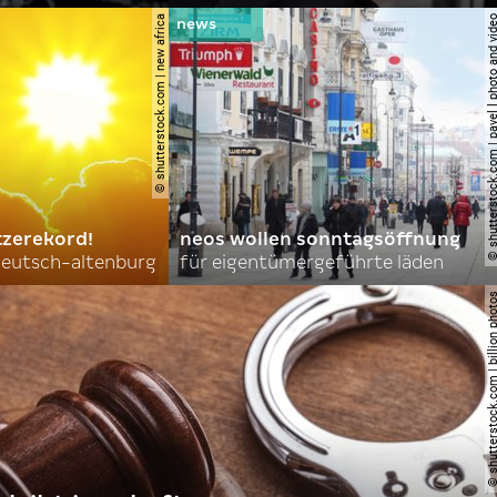
© shutterstock.com | new africa
© shutterstock.com | pavel l phot
tzerekord!
neos wollen sonntagsöffnung
 deutsch-altenburg
für eigentümergeführte läden
© shutterstock.com | billi