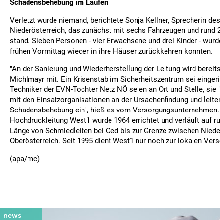
Schadensbehebung im Laufen
Verletzt wurde niemand, berichtete Sonja Kellner, Sprecherin de
Niederösterreich, das zunächst mit sechs Fahrzeugen und rund 2
stand. Sieben Personen - vier Erwachsene und drei Kinder - wurde
frühen Vormittag wieder in ihre Häuser zurückkehren konnten.
"An der Sanierung und Wiederherstellung der Leitung wird bereits 
Michlmayr mit. Ein Krisenstab im Sicherheitszentrum sei einger
Techniker der EVN-Tochter Netz NÖ seien an Ort und Stelle, sie
mit den Einsatzorganisationen an der Ursachenfindung und leite
Schadensbehebung ein", hieß es vom Versorgungsunternehmen. 
Hochdruckleitung West1 wurde 1964 errichtet und verläuft auf r
Länge von Schmiedleiten bei Oed bis zur Grenze zwischen Niede
Oberösterreich. Seit 1995 dient West1 nur noch zur lokalen Ver
(apa/mc)