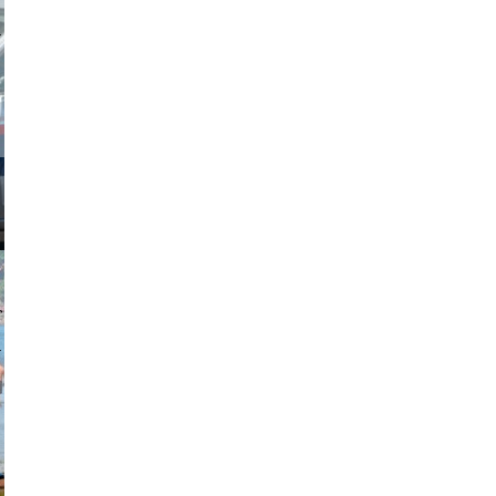
obson90
johansson