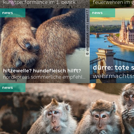
kunstperformance im 1. bezirk
feuerwehren im g
© shutterstock.com | asmit17
dürre: tote
hitzewelle? hundefleisch hilft?
wehrmachtss
nordkoreas sommerliche empfehlungen