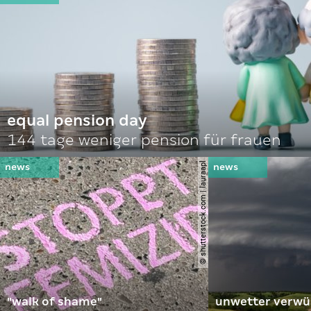
equal pension day
144 tage weniger pension für frauen
© shutterstock.com | lauraapl
"walk of shame"
unwetter verwü