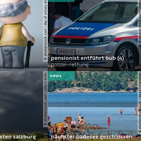
© shutterstock.com | day of victory studio
© shutterstock.com | r
pensionist entführt bub (4)
polizei-rettung
© shutterstock.com | john d sirlin
© shutterstock.com | lasse 
sten salzburg
nächster badesee geschlossen