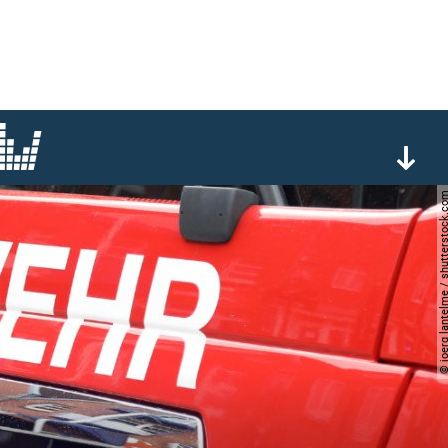
© joerg lantelme / shutter