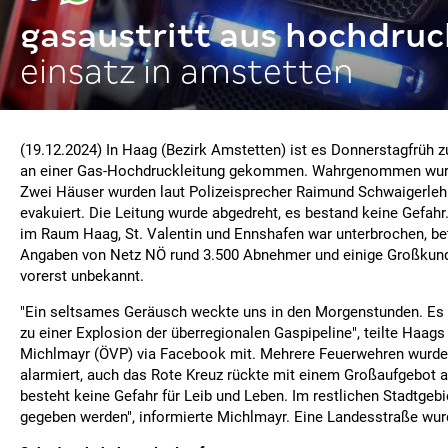
gasaustritt aus hochdruc
einsatz in amstetten
(19.12.2024) In Haag (Bezirk Amstetten) ist es Donnerstagfrüh
an einer Gas-Hochdruckleitung gekommen. Wahrgenommen wurd
Zwei Häuser wurden laut Polizeisprecher Raimund Schwaigerleh
evakuiert. Die Leitung wurde abgedreht, es bestand keine Gefah
im Raum Haag, St. Valentin und Ennshafen war unterbrochen, be
Angaben von Netz NÖ rund 3.500 Abnehmer und einige Großkund
vorerst unbekannt.
"Ein seltsames Geräusch weckte uns in den Morgenstunden. Es
zu einer Explosion der überregionalen Gaspipeline", teilte Haag
Michlmayr (ÖVP) via Facebook mit. Mehrere Feuerwehren wurde
alarmiert, auch das Rote Kreuz rückte mit einem Großaufgebot a
besteht keine Gefahr für Leib und Leben. Im restlichen Stadtgeb
gegeben werden", informierte Michlmayr. Eine Landesstraße wur