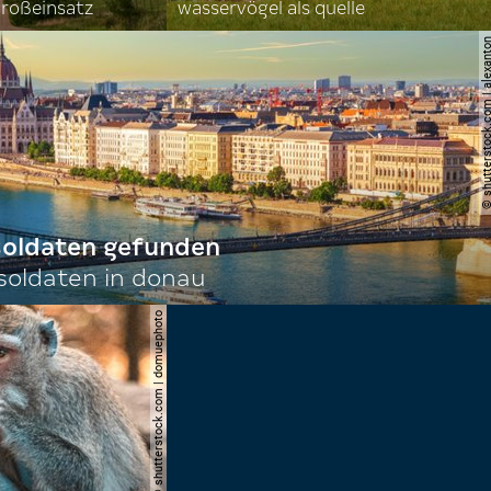
roßeinsatz
wasservögel als quelle
© shutterstock.com | al
 soldaten gefunden
oldaten in donau
© shutterstock.com | domuephoto